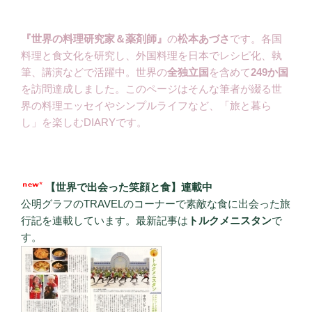
『世界の料理研究家＆薬剤師』
の
松本あづさ
です。各国
料理と食文化を研究し、外国料理を日本でレシピ化、執
筆、講演などで活躍中。世界の
全独立国
を含めて
249か国
を訪問達成しました。このページはそんな筆者が綴る世
界の料理エッセイやシンプルライフなど、「旅と暮ら
し」を楽しむDIARYです。
【世界で出会った笑顔と食】連載中
公明グラフのTRAVELのコーナーで素敵な食に出会った旅
行記を連載しています。最新記事は
トルクメニスタン
で
す。