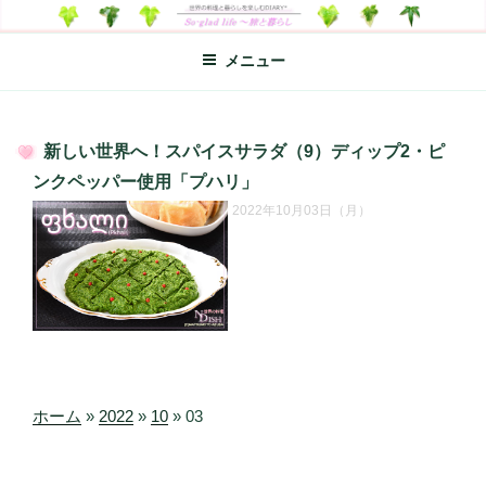
コ
SO-GLAD LIFE～旅と暮らし
世界の料理のエッセイやレシピ、シンプルライフ、楽しい暮らしなどを
ン
綴る、世界248か国を旅した松本あづさのDIARYです
メニュー
テ
ン
ツ
へ
新しい世界へ！スパイスサラダ（9）ディップ2・ピ
ス
投
ンクペッパー使用「プハリ」
キ
稿
2022年10月03日（月）
日:
ッ
プ
ホーム
»
2022
»
10
»
03