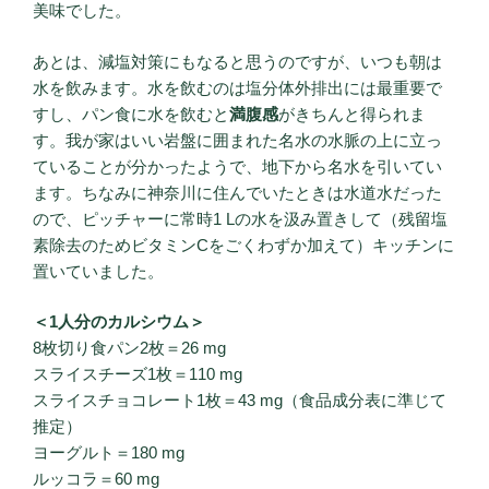
美味でした。
あとは、減塩対策にもなると思うのですが、いつも朝は
水を飲みます。水を飲むのは塩分体外排出には最重要で
すし、パン食に水を飲むと
満腹感
がきちんと得られま
す。我が家はいい岩盤に囲まれた名水の水脈の上に立っ
ていることが分かったようで、地下から名水を引いてい
ます。ちなみに神奈川に住んでいたときは水道水だった
ので、ピッチャーに常時1 Lの水を汲み置きして（残留塩
素除去のためビタミンCをごくわずか加えて）キッチンに
置いていました。
＜1人分のカルシウム＞
8枚切り食パン2枚＝26 mg
スライスチーズ1枚＝110 mg
スライスチョコレート1枚＝43 mg（食品成分表に準じて
推定）
ヨーグルト＝180 mg
ルッコラ＝60 mg