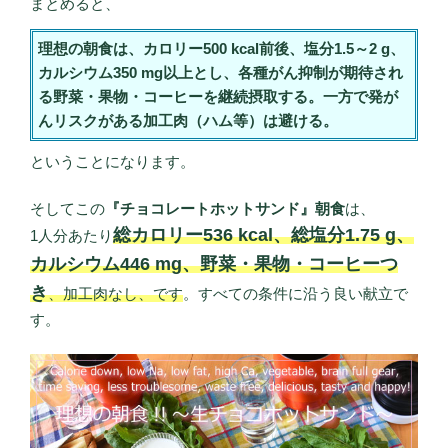
まとめると、
理想の朝食は、カロリー500 kcal前後、塩分1.5～2 g、
カルシウム350 mg以上とし、各種がん抑制が期待され
る野菜・果物・コーヒーを継続摂取する。一方で発が
んリスクがある加工肉（ハム等）は避ける。
ということになります。
そしてこの
『チョコレートホットサンド』朝食
は、
総カロリー536 kcal、総塩分1.75 g、
1人分あたり
カルシウム446 mg、野菜・果物・コーヒーつ
き
、加工肉なし、です
。すべての条件に沿う良い献立で
す。