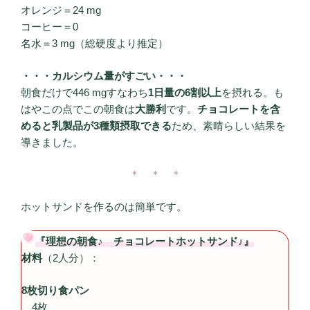
オレンジ＝24 mg
コーヒー＝0
名水＝3 mg（総硬度より推定）
・・・カルシウム量がすごい・・・
朝食だけで446 mgすなわち
1日量の6割以上
を摂れる。も
はやこの点でこの朝食は
大勝利
です。
チョコレートを含
めると乳製品が3種類摂取できる
ため、素晴らしい結果を
導きました。
＊ ＊ ＊
ホットサンドを作るのは簡単です。
『理想の朝食♪ チョコレートホットサンド♪』
材料
（2人分）：
8枚切り食パン
4枚