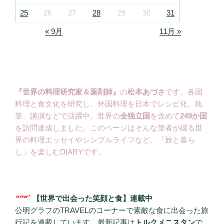
25
26
27
28
29
30
31
« 9月
11月 »
『世界の料理研究家＆薬剤師』
の
松本あづさ
です。各国
料理と食文化を研究し、外国料理を日本でレシピ化、執
筆、講演などで活躍中。世界の
全独立国
を含めて
249か国
を訪問達成しました。このページはそんな筆者が綴る世
界の料理エッセイやシンプルライフなど、「旅と暮ら
し」を楽しむDIARYです。
【世界で出会った笑顔と食】連載中
公明グラフのTRAVELのコーナーで素敵な食に出会った旅
行記を連載しています。最新記事は
トルクメニスタン
で