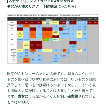
ステップ4
マスト食品とNG食品を設定
◆
発がん性のリスク・予防要因
（≫
こちら
）
国立がんセンターのまとめの表です。朝食のように同じ
ものを食べ続けやすい食事においては、いいものを継続
摂取して、悪いものは避けるべきですから、こういう表
を国民の大勢が目にすることは大事なことだと思ってい
ます。
食材
による発がん／がん抑制が
確実視
されている
ものは4つあり、