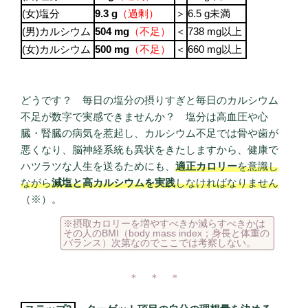
(女)塩分
9.3 g
（過剰）
＞
6.5 g未満
(男)カルシウム
504 mg
（不足）
＜
738 mg以上
(女)カルシウム
500 mg
（不足）
＜
660 mg以上
どうです？ 毎日の塩分の摂りすぎと毎日のカルシウム
不足が数字で実感できませんか？ 塩分は高血圧や心
臓・腎臓の病気を惹起し、カルシウム不足では骨や歯が
悪くなり、脳神経系統も異状をきたしますから、健康で
ハツラツな人生を送るためにも、
適正カロリー
を意識し
ながら
減塩と高カルシウムを実践
しなければなりません
（※）。
※摂取カロリーを増やすべきか減らすべきかは
その人のBMI（body mass index；身長と体重の
バランス）次第なのでここでは考察しない。
＊ ＊ ＊