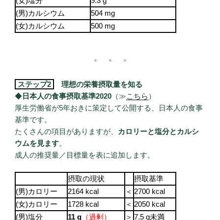
(女)塩分
9.3 g
(男)カルシウム
504 mg
(女)カルシウム
500 mg
＊ ＊ ＊
ステップ2
理想の栄養摂取量を知る
◆
日本人の食事摂取基準2020
（≫
こちら
）
厚生労働省が5年おきに策定して公開する、日本人の食事
基準です。
たくさんの項目がありますが、
カロリーと塩分とカルシ
ウムを見ます
。
成人の推奨量／目標量を表に追加します。
摂取の現状
摂取基準
(男)カロリー
2164 kcal
＜
2700 kcal
(女)カロリー
1728 kcal
＜
2050 kcal
(男)塩分
11 g
（過剰）
＞
7.5 g未満