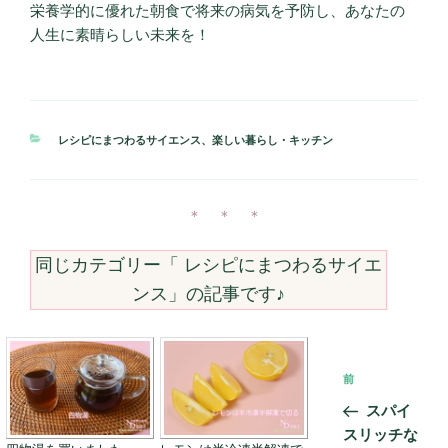
栄養学的に優れた朝食で将来の病気を予防し、あなたの
人生に素晴らしい未来を！
カ
レシピにまつわるサイエンス
、
楽しい暮らし・キッチン
テ
ゴ
リ
ー
＊ ＊ ＊
同じカテゴリー「
レシピにまつわるサイエ
ンス
」の記事です♪
投
前
前
稿
の
スパイ
ナ
投
スリッチな