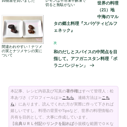
ビ
四物湯を買いました
レモンは半冷凍半解凍で
稿
世界の料理
切ると無駄がない
ゲ
（21）地
ー
中海のマル
タの郷土料理『スパゲティビルフ
シ
ェネック』
ョ
ン
次
次
間違われやすい！ナツメ
の
の実とナツメヤシの実に
和のだしとスパイスの中間点を目
ついて
投
指して。アフガニスタン料理「ボ
稿
ラニバンジャン」
本記事、レシピ内容及び写真の
著作権
はすべて管理人：松
本あづさ（プロフィールは≫
こちら
、連絡方法は≫
こち
ら
）にあります。読んでくれた方が実際に作って下されば
嬉しいですし、料理の背景やTipsなど、世界の料理情報の
共有を目的として、大事に作成しています。
【
出典ＵＲＬ付記
や
リンクを貼れば
小規模な範囲でＯＫな