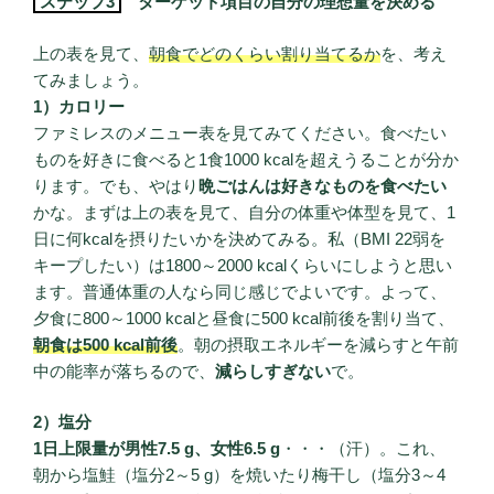
ステップ3
ターゲット項目の自分の理想量を決める
上の表を見て、
朝食でどのくらい割り当てるか
を、考え
てみましょう。
1）カロリー
ファミレスのメニュー表を見てみてください。食べたい
ものを好きに食べると1食1000 kcalを超えうることが分か
ります。でも、やはり
晩ごはんは好きなものを食べたい
かな。まずは上の表を見て、自分の体重や体型を見て、1
日に何kcalを摂りたいかを決めてみる。私（BMI 22弱を
キープしたい）は1800～2000 kcalくらいにしようと思い
ます。普通体重の人なら同じ感じでよいです。よって、
夕食に800～1000 kcalと昼食に500 kcal前後を割り当て、
朝食は500 kcal前後
。朝の摂取エネルギーを減らすと午前
中の能率が落ちるので、
減らしすぎない
で。
2）塩分
1日上限量が男性7.5 g、女性6.5 g
・・・（汗）。これ、
朝から塩鮭（塩分2～5 g）を焼いたり梅干し（塩分3～4