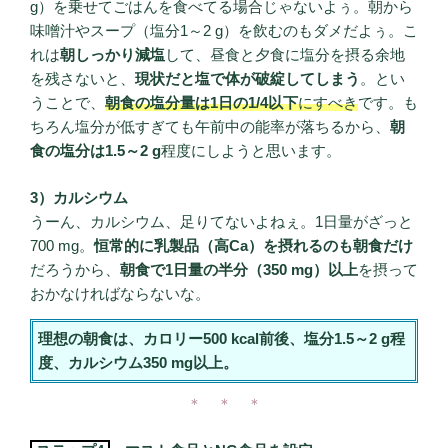
g）を乗せてごはんを食べてる場合じゃないよぅ。朝から
味噌汁やスープ（塩分1～2 g）を飲むのもダメだよぅ。こ
れは
朝しっかり減塩
して、昼食と夕食に塩分を摂る余地
を残さないと、
現状だと塩で体が破綻してしまう
。とい
うことで、
朝食の塩分量は1日の1/4以下
にすべき
です。も
ちろん塩分が低すぎても午前中の能率が落ちるから、
朝
食の塩分は1.5～2 g
程度にしようと思います。
3）カルシウム
うーん、カルシウム、足りてないよねぇ。1日量がざっと
700 mg。
恒常的に乳製品（高Ca）を摂れるのも朝食だけ
だろうから、
朝食で1日量の半分（350 mg）以上
を摂って
おかなければならないな。
理想の朝食は、カロリー500 kcal前後、塩分1.5～2 g程
度、カルシウム350 mg以上。
＊ ＊ ＊