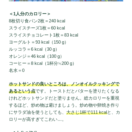
＜1人分のカロリー＞
8枚切り食パン2枚＝240 kcal
スライスチーズ1枚＝60 kcal
スライスチョコレート1枚＝83 kcal
ヨーグルト＝93 kcal（150 g）
ルッコラ＝6 kcal（30 g）
オレンジ＝46 kcal（100 g）
コーヒー＝8 kcal（1杯分≒200 g）
名水＝0
ホットサンドの良いところは、ノンオイルクッキングで
あるという点
です。トーストだとバターを塗りたくなる
けれどホットサンドだと塗りません。総カロリーを重視
するほど、炒め物は避けましょう。炒め物や卵焼き作り
にサラダ油を使うとしても、
大さじ1杯で111 kcal
と、カ
ロリーが高すぎてこわい…。