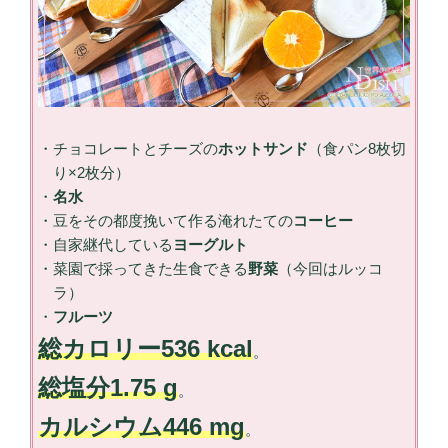
チョコレートとチーズの
ホットサンド
（食パン8枚切
り×2枚分）
名水
豆をその都度挽いて作る淹れたての
コーヒー
自家継代している
ヨーグルト
菜園で採ってきた生食できる
野菜
（今回はルッコ
ラ）
フルーツ
総カロリー536 kcal
。
総塩分1.75 g
。
カルシウム446 mg
。