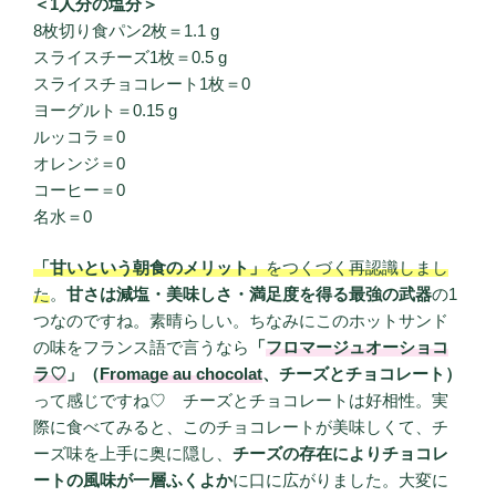
＜1人分の塩分＞
8枚切り食パン2枚＝1.1 g
スライスチーズ1枚＝0.5 g
スライスチョコレート1枚＝0
ヨーグルト＝0.15 g
ルッコラ＝0
オレンジ＝0
コーヒー＝0
名水＝0
「甘いという朝食のメリット」
をつくづく再認識しまし
た
。
甘さは減塩・美味しさ・満足度を得る最強の武器
の1
つなのですね。素晴らしい。ちなみにこのホットサンド
の味をフランス語で言うなら
「
フロマージュオーショコ
ラ♡
」（
Fromage au chocolat
、チーズとチョコレート）
って感じですね♡ チーズとチョコレートは好相性。実
際に食べてみると、このチョコレートが美味しくて、チ
ーズ味を上手に奥に隠し、
チーズの存在によりチョコレ
ートの風味が一層ふくよか
に口に広がりました。大変に