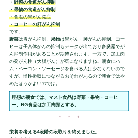
・
野菜の食道がん抑制
・
果物の食道がん抑制
・食塩の胃がん発症
・
コーヒーの肝がん抑制
です。
野菜
は胃がん抑制、
果物
は胃がん・肺がんの抑制、
コー
ヒー
は子宮体がんの抑制もデータが出ており多臓器でが
ん抑制作用があることが期待されます。一方で、加工肉
の発がん性（大腸がん）が気になりますね。朝食にハ
ム・ベーコン・ソーセージを食べる人は少なくないので
すが、慢性摂取につながるおそれがあるので朝食ではや
めたほうがよいのでは。
理想の朝食では、マスト食品は野菜・果物・コーヒ
ー、NG食品は加工肉類とする。
＊ ＊ ＊
栄養を考える4段階の段取りを終えました。