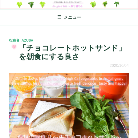
コ
SO-GLAD LIFE～旅と暮らし
世界の料理のエッセイやレシピ、シンプルライフ、楽しい暮らしなどを
ン
綴る、世界248か国を旅した松本あづさのDIARYです
メニュー
テ
ン
ツ
へ
投
投稿者:
AZUSA
稿
「チョコレートホットサンド」
ス
日:
キ
を朝食にする良さ
ッ
2020/10/04
プ