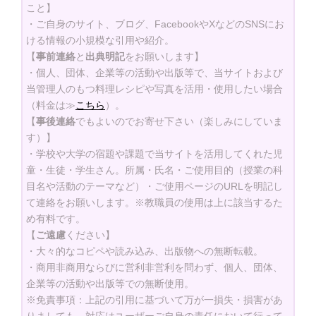
こと】
・ご自身のサイト、ブログ、FacebookやXなどのSNSにお
ける情報の小規模な引用や紹介。
【
事前連絡
と
出典明記
をお願いします】
・個人、団体、企業等の活動や出版等で、当サイトおよび
当管理人のもつ料理レシピや写真を活用・使用したい場合
（料金は≫
こちら
）。
【
事後連絡
でもよいのでお寄せ下さい（楽しみにしていま
す）】
・学校や大学の宿題や課題で当サイトを活用してくれた児
童・生徒・学生さん。所属・氏名・ご使用目的（授業の科
目名や活動のテーマなど）・ご使用ページのURLを明記し
て連絡をお願いします。※教職員の使用は上に該当するた
め有料です。
【
ご遠慮
ください】
・大々的なコピペや読み込み、出版物への無断転載。
・商用非商用ならびに営利非営利を問わず、個人、団体、
企業等の活動や出版等での無断使用。
※免責事項：上記の引用に基づいて万が一損失・損害があ
りましても、対応はユーザーご自身の責任において行って