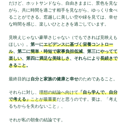
だけど、ホットサンドなら、自由きままに、景色を見な
がら、共に時間を過ごす相手を見ながら、ゆっくり食べ
ることができる。窓越しに美しい空や緑を見ては、幸せ
な時間を感じ、楽しいひとときを過ごしています。
見映えじゃない豪華さじゃない（でもできれば見映えも
ほしい）。
第一に
エビデンスに基づく栄養コントロー
ル
、第二に
簡単・時短で家事負担低減
、第三に
やってて
楽しい
、第四に
満足な美味しさ
、それらにより
長続きで
きること
。
最終目的は
自分と家族の健康と幸せ
のためであること。
それらに対し、
理想の結論へ向けて
「自ら学んで、自分
で考える」
ことが最重要
だと思うのです。要は、「考え
るちからを失わないこと」、
それが私の朝食の結論です。