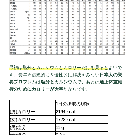
最初は塩分とカルシウムとカロリーだけを見ると
よいで
す。長年＆伝統的に＆慢性的に解決をみない
日本人の栄
養プロブレムは塩分とカルシウム
で、あとは
適正体重維
持のためにカロリーが大事
だからです。
1日の摂取の現状
(男)カロリー
2164 kcal
(女)カロリー
1728 kcal
(男)塩分
11 g