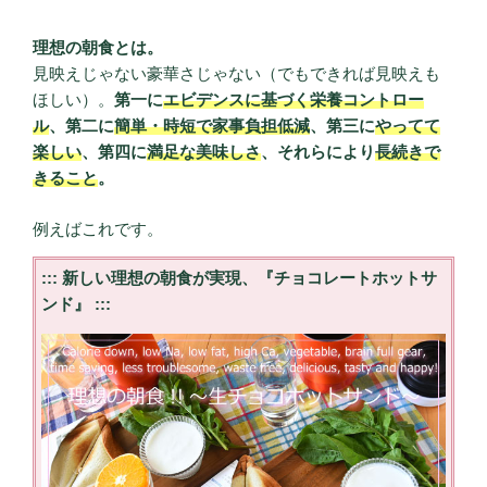
理想の朝食とは。
見映えじゃない豪華さじゃない（でもできれば見映えも
ほしい）。
第一に
エビデンスに基づく栄養コントロー
ル
、第二に
簡単・時短で家事負担低減
、第三に
やってて
楽しい
、第四に
満足な美味しさ
、それらにより
長続きで
きること
。
例えばこれです。
::: 新しい理想の朝食が実現、『チョコレートホットサ
ンド』 :::