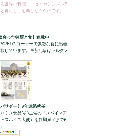
綴る世界の料理エッセイやシンプルラ
と暮らし」を楽しむDIARYです。
出会った笑顔と食】連載中
RAVELのコーナーで素敵な食に出会
連載しています。最新記事は
トルクメ
。
バサダー】6年連続就任
ハウス食品(株)主催の『スパイスア
旧スパイス大使）を任期満了まで6
た。