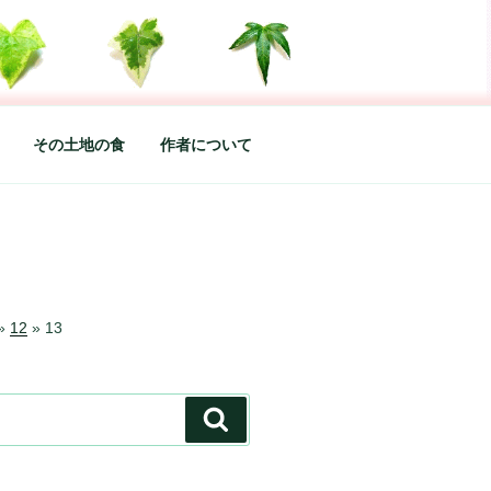
した松本あづさのDIARYです
その土地の食
作者について
»
12
»
13
検
索