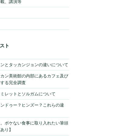
掲載、講演等
スト
キンとタッカンジョンの違いについて
チカン美術館の内部にあるカフェ及び
関する完全調査
】ミレットとソルガムについて
ヒンドゥー？ヒンズー？これらの違
サ。ボケない食事に取り入れたい筆頭
ピあり】