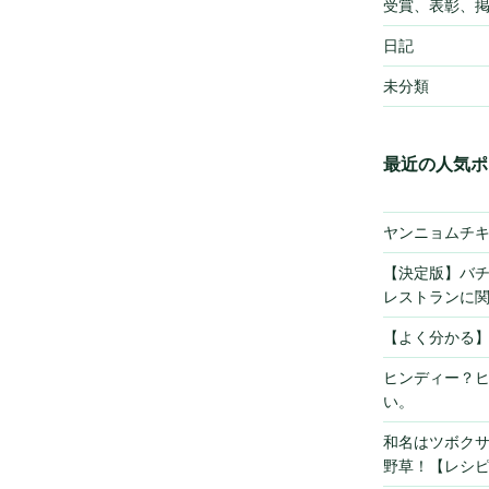
受賞、表彰、
日記
未分類
最近の人気ポ
ヤンニョムチ
【決定版】バ
レストランに
【よく分かる
ヒンディー？
い。
和名はツボク
野草！【レシ