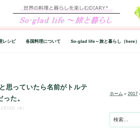
LIFE～旅と暮らし
シンプルライフ、楽しい暮らしなどを綴る、世界248か国を旅
理レシピ
各国料理について
So-glad life～旅と暮らし（here）
と思っていたら名前がトルテ
ホーム
»
2017
だった。
年12月13日（水）
検
索: