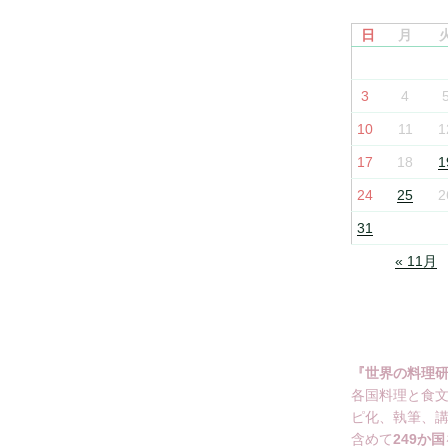
日
月
3
4
10
11
1
17
18
1
24
25
2
31
« 11月
『世界の料理
各国料理と食
ピ化、執筆、
含めて
249か国