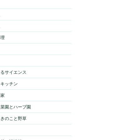
理
理
料理
わるサイエンス
・キッチン
・家
・菜園とハーブ園
・きのこと野草
物