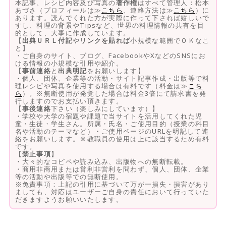
本記事、レシピ内容及び写真の
著作権
はすべて管理人：松本
あづさ（プロフィールは≫
こちら
、連絡方法は≫
こちら
）に
あります。読んでくれた方が実際に作って下されば嬉しいで
すし、料理の背景やTipsなど、世界の料理情報の共有を目
的として、大事に作成しています。
【
出典ＵＲＬ付記
や
リンクを貼れば
小規模な範囲でＯＫなこ
と】
・ご自身のサイト、ブログ、FacebookやXなどのSNSにお
ける情報の小規模な引用や紹介。
【
事前連絡
と
出典明記
をお願いします】
・個人、団体、企業等の活動・サイト記事作成・出版等で料
理レシピや写真を使用する場合は有料です（料金は≫
こち
ら
）。※無断使用が発覚した場合は料金3倍にて請求書を発
行しますのでお支払い頂きます。
【
事後連絡
下さい（楽しみにしています）】
・学校や大学の宿題や課題で当サイトを活用してくれた児
童・生徒・学生さん。所属・氏名・ご使用目的（授業の科目
名や活動のテーマなど）・ご使用ページのURLを明記して連
絡をお願いします。※教職員の使用は上に該当するため有料
です。
【
禁止事項
】
・大々的なコピペや読み込み、出版物への無断転載。
・商用非商用または営利非営利を問わず、個人、団体、企業
等の活動や出版等での無断使用。
※免責事項：上記の引用に基づいて万が一損失・損害があり
ましても、対応はユーザーご自身の責任において行っていた
だきますようお願いいたします。