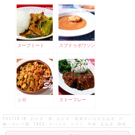
スープミート
スプドゥポワソン
シガ
ストーフレー
POSTED IN:
おかず・肉
,
おかず・根菜やいもや玉ねぎ
,
汁
物・カレー類
. TAGS:
スパイス
,
トマト
,
牛肉
,
玉ねぎ
,
鶏肉
.