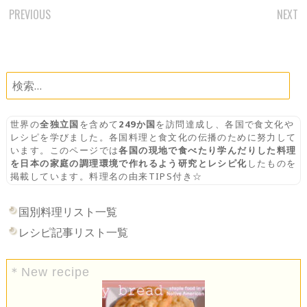
PREVIOUS
NEXT
POST
NAVIGATION
検
索:
世界の
全独立国
を含めて
249か国
を訪問達成し、各国で食文化や
レシピを学びました。各国料理と食文化の伝播のために努力して
います。このページでは
各国の現地で食べたり学んだりした料理
を日本の家庭の調理環境で作れるよう研究とレシピ化
したものを
掲載しています。料理名の由来TIPS付き☆
国別料理リスト一覧
レシピ記事リスト一覧
＊New recipe