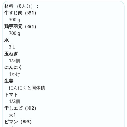
（
8人分
）：
材料
牛すじ肉（※1）
300 g
鶏手羽元（※1）
700 g
水
3 L
玉ねぎ
1/2個
にんにく
1かけ
生姜
にんにくと同体積
トマト
1/2個
干しエビ（※2）
大1
ピマン（※3）