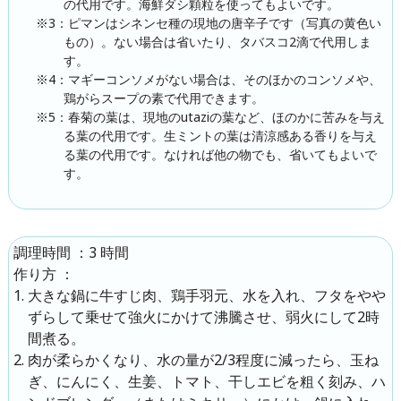
の代用です。海鮮ダシ顆粒を使ってもよいです。
※3：ピマンはシネンセ種の現地の唐辛子です（写真の黄色い
もの）。ない場合は省いたり、タバスコ2滴で代用しま
す。
※4：マギーコンソメがない場合は、そのほかのコンソメや、
鶏がらスープの素で代用できます。
※5：春菊の葉は、現地のutaziの葉など、ほのかに苦みを与え
る葉の代用です。生ミントの葉は清涼感ある香りを与え
る葉の代用です。なければ他の物でも、省いてもよいで
す。
：
3 時間
調理時間
：
作り方
大きな鍋に牛すじ肉、鶏手羽元、水を入れ、フタをやや
ずらして乗せて強火にかけて沸騰させ、弱火にして2時
間煮る。
肉が柔らかくなり、水の量が2/3程度に減ったら、玉ね
ぎ、にんにく、生姜、トマト、干しエビを粗く刻み、ハ