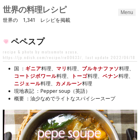
世界の料理レシピ
Menu
世界の 1,341 レシピを掲載
Skip
ペペスプ
to
content
recipe & photo by matsumoto azusa,
https://jp.ndish.com/recipe/re00633/
,
last update 2022/06/18
：
ギニア
料理、
マリ
料理、
ブルキナファソ
料理、
国
コートジボワール
料理、
トーゴ
料理、
ベナン
料理、
ニジェール
料理、
カメルーン
料理
：Pepper soup（英語）
現地表記
：油少なめでライトなスパイシースープ
概要