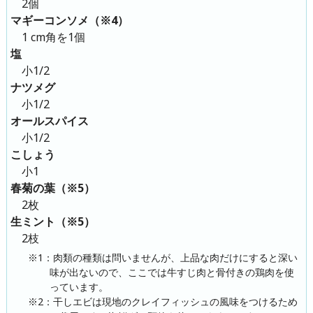
2個
マギーコンソメ（※4）
1 cm角を1個
塩
小1/2
ナツメグ
小1/2
オールスパイス
小1/2
こしょう
小1
春菊の葉（※5）
2枚
生ミント（※5）
2枝
※1：肉類の種類は問いませんが、上品な肉だけにすると深い
味が出ないので、ここでは牛すじ肉と骨付きの鶏肉を使
っています。
※2：干しエビは現地のクレイフィッシュの風味をつけるため