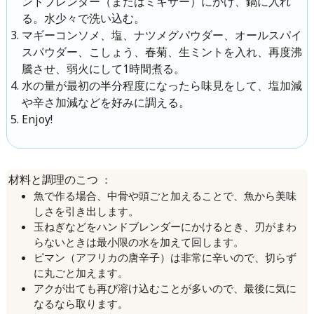
ンドブレンダー（またはミキサー）にかけ、鍋に入れ
る。水少々で洗い込む。
マギーコンソメ、塩、ナツメグパウダー、オールスパイ
スパウダー、こしょう、春菊、生ミントを入れ、再度沸
騰させ、弱火にして1時間煮る。
水の量が最初の半分程度になったら味見をして、塩加減
や辛さ加減などを好みに調える。
Enjoy!
：
材料と調理のこつ
魚で作る場合、中骨や頭ごと加えることで、魚から美味
しさを引き出します。
玉ねぎなどをハンドブレンダーにかけるとき、刃がまわ
らないときは最小限の水を加えて回します。
ピマン（アフリカの唐辛子）は非常に辛いので、切らず
に丸ごと加えます。
アクが出ても再び溶け込むことが多いので、最後に気に
なるなら取ります。