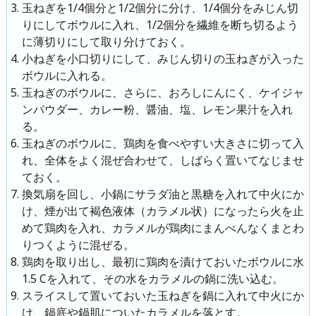
玉ねぎを1/4個分と1/2個分に分け、1/4個分をみじん切
りにしてボウルに入れ、1/2個分を繊維を断ち切るよう
に薄切りにして取り分けておく。
小ねぎを小口切りにして、みじん切りの玉ねぎが入った
ボウルに入れる。
玉ねぎのボウルに、さらに、おろしにんにく、ケイジャ
ンパウダー、カレー粉、醤油、塩、レモン果汁を入れ
る。
玉ねぎのボウルに、鶏肉を食べやすい大きさに切って入
れ、全体をよく混ぜ合わせて、しばらく置いてなじませ
ておく。
換気扇を回し、小鍋にサラダ油と黒糖を入れて中火にか
け、煙が出て褐色液体（カラメル状）になったら火を止
めて鶏肉を入れ、カラメルが鶏肉にまんべんなくまとわ
りつくように混ぜる。
鶏肉を取り出し、最初に鶏肉を漬けておいたボウルに水
1.5 Cを入れて、その水をカラメルの鍋に洗い込む。
スライスして置いておいた玉ねぎを鍋に入れて中火にか
け、鍋底や鍋肌についたカラメルを落とす。