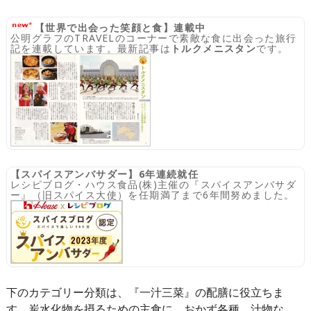
【世界で出会った笑顔と食】連載中
公明グラフのTRAVELのコーナーで素敵な食に出会った旅行
記を連載しています。最新記事は
トルクメニスタン
です。
【スパイスアンバサダー】6年連続就任
レシピブログ・ハウス食品(株)主催の『スパイスアンバサダ
ー』（旧スパイス大使）を任期満了まで6年間努めました。
下のカテゴリー分類は、『一汁三菜』の配膳に役立ちま
す。炭水化物を摂るための主食に、おかず各種、汁物な