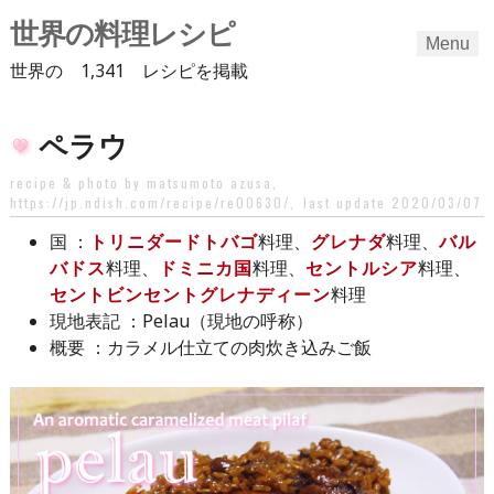
世界の料理レシピ
Menu
世界の 1,341 レシピを掲載
Skip
ペラウ
to
content
recipe & photo by matsumoto azusa,
https://jp.ndish.com/recipe/re00630/
,
last update 2020/03/07
：
トリニダードトバゴ
料理、
グレナダ
料理、
バル
国
バドス
料理、
ドミニカ国
料理、
セントルシア
料理、
セントビンセントグレナディーン
料理
：Pelau（現地の呼称）
現地表記
：カラメル仕立ての肉炊き込みご飯
概要