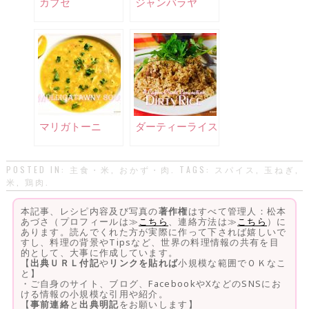
カブセ
ジャンバラヤ
マリガトーニ
ダーティーライス
POSTED IN:
主食・米
,
おかず・肉
. TAGS:
スパイス
,
玉ねぎ
,
米
,
鶏肉
.
本記事、レシピ内容及び写真の
著作権
はすべて管理人：松本
あづさ（プロフィールは≫
こちら
、連絡方法は≫
こちら
）に
あります。読んでくれた方が実際に作って下されば嬉しいで
すし、料理の背景やTipsなど、世界の料理情報の共有を目
的として、大事に作成しています。
【
出典ＵＲＬ付記
や
リンクを貼れば
小規模な範囲でＯＫなこ
と】
・ご自身のサイト、ブログ、FacebookやXなどのSNSにお
ける情報の小規模な引用や紹介。
【
事前連絡
と
出典明記
をお願いします】