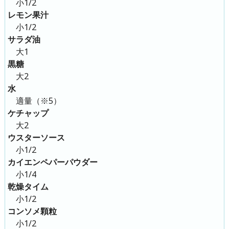
小1/2
レモン果汁
小1/2
サラダ油
大1
黒糖
大2
水
適量（※5）
ケチャップ
大2
ウスターソース
小1/2
カイエンペパーパウダー
小1/4
乾燥タイム
小1/2
コンソメ顆粒
小1/2