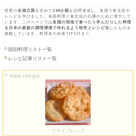
世界の
全独立国
を含めて
249か国
を訪問達成し、各国で食文化や
レシピを学びました。各国料理と食文化の伝播のために努力して
います。このページでは
各国の現地で食べたり学んだりした料理
を日本の家庭の調理環境で作れるよう研究とレシピ化
したものを
掲載しています。料理名の由来TIPS付き☆
国別料理リスト一覧
レシピ記事リスト一覧
＊New recipe
フライブレッド