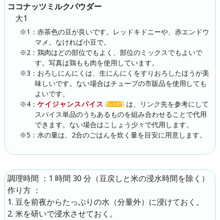
ココナッツミルクパウダー
大1
※1：赤茶色の豆が良いです。レッドキドニーや、赤エンドウ
マメ。なければ小豆で。
※2：鶏肉はどの部位でもよく、部位のミックスでもよいで
す。写真は鶏もも肉を使用しています。
※3：おろしにんにくは、生にんにくをすりおろしたほうが美
味しいです。ない場合はチューブの市販品を使用しても
よいです。
※4：
ケイジャンスパイス
は、リンク先を参考にして
スパイス単品のうちあるものを組み合わせることで代用
できます。ない場合はこしょう少々で代用します。
※5：水の量は、2合のごはんを炊く量を目安に用意します。
：1 時間 30 分（豆戻しと米の浸水時間を除く）
調理時間
：
作り方
豆を前夜からたっぷりの水（分量外）に浸けておく。
米を研いで浸水させておく。