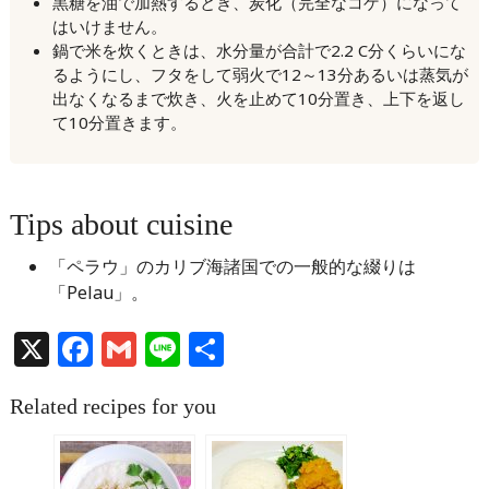
黒糖を油で加熱するとき、炭化（完全なコゲ）になって
はいけません。
鍋で米を炊くときは、水分量が合計で2.2 C分くらいにな
るようにし、フタをして弱火で12～13分あるいは蒸気が
出なくなるまで炊き、火を止めて10分置き、上下を返し
て10分置きます。
Tips about cuisine
「ペラウ」のカリブ海諸国での一般的な綴りは
「Pelau」。
X
Facebook
Gmail
Line
共
有
Related recipes for you