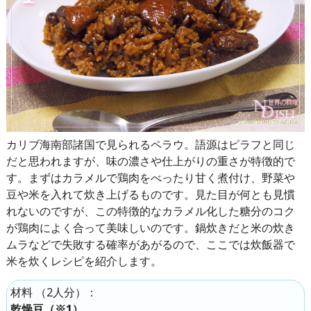
カリブ海南部諸国で見られるペラウ。語源はピラフと同じ
だと思われますが、味の濃さや仕上がりの重さが特徴的で
す。まずはカラメルで鶏肉をべったり甘く煮付け、野菜や
豆や米を入れて炊き上げるものです。見た目が何とも見慣
れないのですが、この特徴的なカラメル化した糖分のコク
が鶏肉によく合って美味しいのです。鍋炊きだと米の炊き
ムラなどで失敗する確率があがるので、ここでは炊飯器で
米を炊くレシピを紹介します。
（
2人分
）：
材料
乾燥豆（※1）