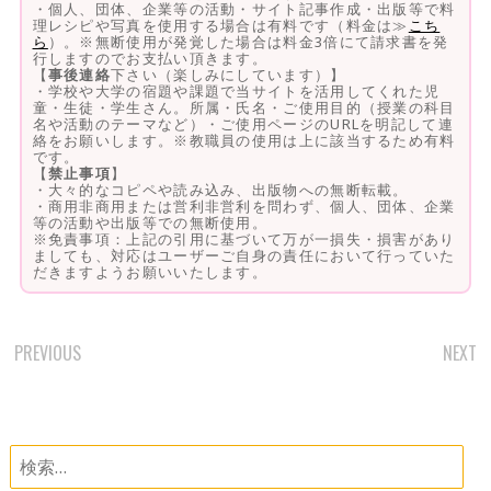
・個人、団体、企業等の活動・サイト記事作成・出版等で料
理レシピや写真を使用する場合は有料です（料金は≫
こち
ら
）。※無断使用が発覚した場合は料金3倍にて請求書を発
行しますのでお支払い頂きます。
【
事後連絡
下さい（楽しみにしています）】
・学校や大学の宿題や課題で当サイトを活用してくれた児
童・生徒・学生さん。所属・氏名・ご使用目的（授業の科目
名や活動のテーマなど）・ご使用ページのURLを明記して連
絡をお願いします。※教職員の使用は上に該当するため有料
です。
【
禁止事項
】
・大々的なコピペや読み込み、出版物への無断転載。
・商用非商用または営利非営利を問わず、個人、団体、企業
等の活動や出版等での無断使用。
※免責事項：上記の引用に基づいて万が一損失・損害があり
ましても、対応はユーザーご自身の責任において行っていた
だきますようお願いいたします。
PREVIOUS
NEXT
POST
NAVIGATION
検
索: