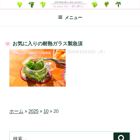
コ
SO-GLAD LIFE～旅と暮らし
世界の料理のエッセイやレシピ、シンプルライフ、楽しい暮らしなどを
ン
綴る、世界248か国を旅した松本あづさのDIARYです
メニュー
テ
ン
ツ
へ
お気に入りの耐熱ガラス製急須
ス
投
2025年10月20日（月）
キ
稿
日:
ッ
プ
ホーム
»
2025
»
10
»
20
検
検