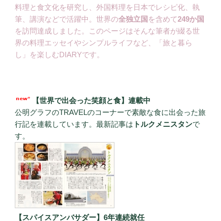
料理と食文化を研究し、外国料理を日本でレシピ化、執
筆、講演などで活躍中。世界の
全独立国
を含めて
249か国
を訪問達成しました。このページはそんな筆者が綴る世
界の料理エッセイやシンプルライフなど、「旅と暮ら
し」を楽しむDIARYです。
【世界で出会った笑顔と食】連載中
公明グラフのTRAVELのコーナーで素敵な食に出会った旅
行記を連載しています。最新記事は
トルクメニスタン
で
す。
【スパイスアンバサダー】6年連続就任