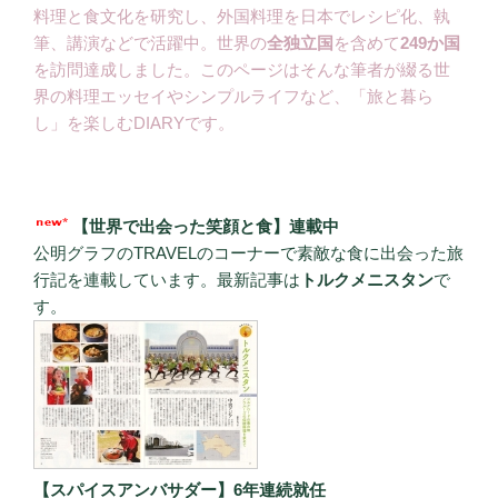
料理と食文化を研究し、外国料理を日本でレシピ化、執
筆、講演などで活躍中。世界の
全独立国
を含めて
249か国
を訪問達成しました。このページはそんな筆者が綴る世
界の料理エッセイやシンプルライフなど、「旅と暮ら
し」を楽しむDIARYです。
【世界で出会った笑顔と食】連載中
公明グラフのTRAVELのコーナーで素敵な食に出会った旅
行記を連載しています。最新記事は
トルクメニスタン
で
す。
【スパイスアンバサダー】6年連続就任