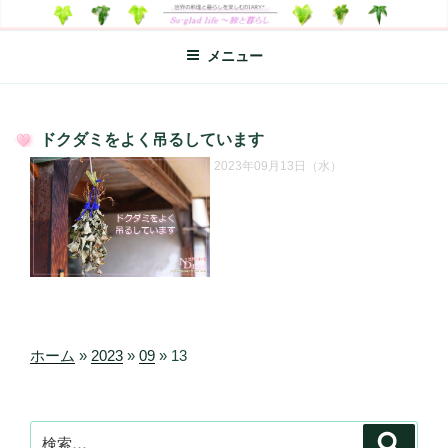
コ
SO-GLAD LIFE～旅と暮らし
世界の料理のエッセイやレシピ、シンプルライフ、楽しい暮らしなどを
ン
綴る、世界248か国を旅した松本あづさのDIARYです
メニュー
テ
ン
ツ
へ
ドクダミをよく吊るしています
ス
投
2023年09月13日（水）
キ
稿
日:
ッ
プ
ホーム
»
2023
»
09
»
13
検
検