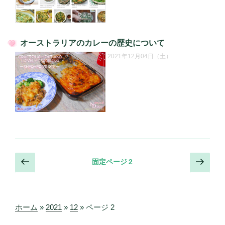
オーストラリアのカレーの歴史について
投
2021年12月04日（土）
稿
日:
投
前
次
固定ページ
2
の
の
稿
ペ
ペ
の
ー
ー
ペ
ジ
ジ
ホーム
»
2021
»
12
»
ページ 2
ー