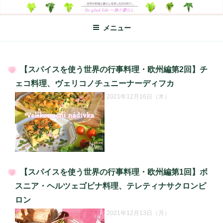
コ
SO-GLAD LIFE～旅と暮らし
世界の料理のエッセイやレシピ、シンプルライフ、楽しい暮らしなどを
ン
綴る、世界248か国を旅した松本あづさのDIARYです
メニュー
テ
ン
ツ
へ
【スパイスを使う世界の行事料理・欧州編第2回】チ
ス
投
ェコ料理、ヴェリコノチュニーナーディフカ
キ
稿
2021年12月16日（木）
日:
ッ
プ
【スパイスを使う世界の行事料理・欧州編第1回】ボ
投
スニア・ヘルツェゴビナ料理、テレティナサクロンピ
稿
ロン
日:
2021年12月13日（月）