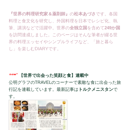
『世界の料理研究家＆薬剤師』
の
松本あづさ
です。各国
料理と食文化を研究し、外国料理を日本でレシピ化、執
筆、講演などで活躍中。世界の
全独立国
を含めて
249か国
を訪問達成しました。このページはそんな筆者が綴る世
界の料理エッセイやシンプルライフなど、「旅と暮ら
し」を楽しむDIARYです。
【世界で出会った笑顔と食】連載中
公明グラフのTRAVELのコーナーで素敵な食に出会った旅
行記を連載しています。最新記事は
トルクメニスタン
で
す。