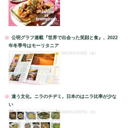
公明グラフ連載『世界で出会った笑顔と食』、2022
投
年冬季号はモーリタニア
稿
2021年12月10日（金）
日:
違う文化。ニラのチヂミ。日本のはニラ比率が少な
投
い
稿
2021年12月07日（火）
日: