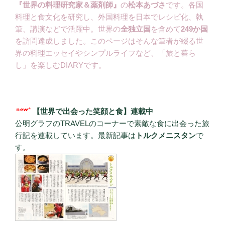
『世界の料理研究家＆薬剤師』
の
松本あづさ
です。各国
料理と食文化を研究し、外国料理を日本でレシピ化、執
筆、講演などで活躍中。世界の
全独立国
を含めて
249か国
を訪問達成しました。このページはそんな筆者が綴る世
界の料理エッセイやシンプルライフなど、「旅と暮ら
し」を楽しむDIARYです。
【世界で出会った笑顔と食】連載中
公明グラフのTRAVELのコーナーで素敵な食に出会った旅
行記を連載しています。最新記事は
トルクメニスタン
で
す。