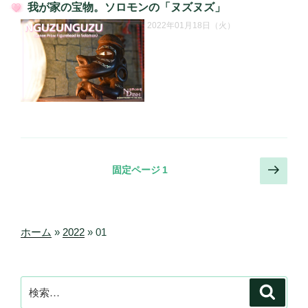
我が家の宝物。ソロモンの「ヌズヌズ」
投
2022年01月18日（火）
稿
日:
投
次
固定ページ
1
の
稿
ペ
の
ー
ペ
ジ
ホーム
»
2022
»
01
ー
ジ
送
検
検
索
り
索: