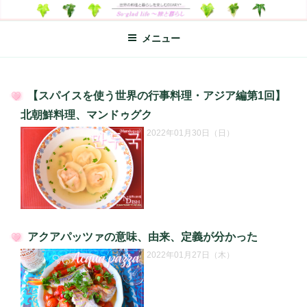
コ
SO-GLAD LIFE～旅と暮らし
世界の料理のエッセイやレシピ、シンプルライフ、楽しい暮らしなどを
ン
綴る、世界248か国を旅した松本あづさのDIARYです
メニュー
テ
ン
ツ
へ
【スパイスを使う世界の行事料理・アジア編第1回】
ス
投
北朝鮮料理、マンドゥグク
キ
稿
2022年01月30日（日）
日:
ッ
プ
アクアパッツァの意味、由来、定義が分かった
投
2022年01月27日（木）
稿
日: