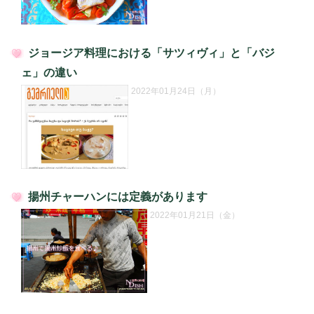
ジョージア料理における「サツィヴィ」と「バジ
投
ェ」の違い
稿
2022年01月24日（月）
日:
揚州チャーハンには定義があります
投
2022年01月21日（金）
稿
日: