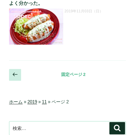
投
よく分かった。
稿
2019年11月03日（日）
日:
投
前
固定ページ
2
の
稿
ペ
の
ー
ペ
ジ
ホーム
»
2019
»
11
»
ページ 2
ー
ジ
送
検
検
索
り
索: