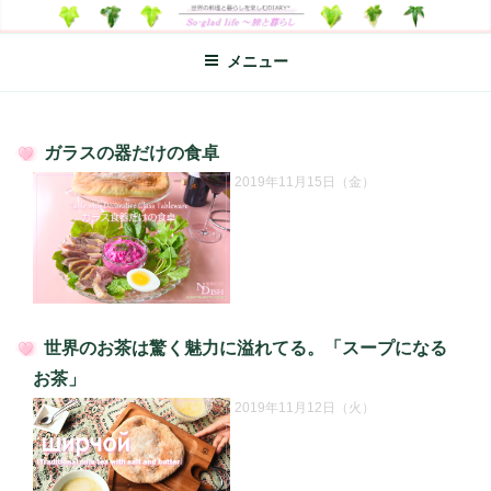
コ
SO-GLAD LIFE～旅と暮らし
世界の料理のエッセイやレシピ、シンプルライフ、楽しい暮らしなどを
ン
綴る、世界248か国を旅した松本あづさのDIARYです
メニュー
テ
ン
ツ
へ
ガラスの器だけの食卓
ス
投
2019年11月15日（金）
キ
稿
日:
ッ
プ
世界のお茶は驚く魅力に溢れてる。「スープになる
投
お茶」
稿
2019年11月12日（火）
日: