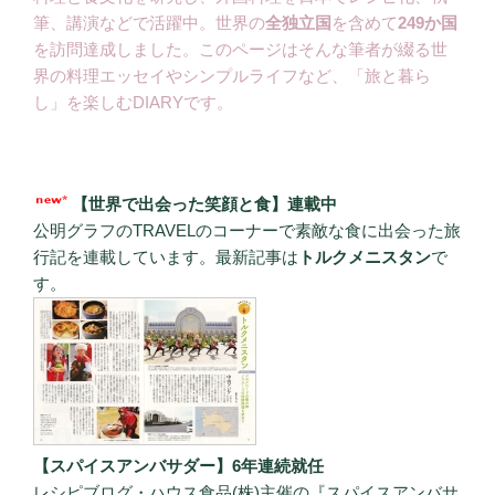
筆、講演などで活躍中。世界の
全独立国
を含めて
249か国
を訪問達成しました。このページはそんな筆者が綴る世
界の料理エッセイやシンプルライフなど、「旅と暮ら
し」を楽しむDIARYです。
【世界で出会った笑顔と食】連載中
公明グラフのTRAVELのコーナーで素敵な食に出会った旅
行記を連載しています。最新記事は
トルクメニスタン
で
す。
【スパイスアンバサダー】6年連続就任
レシピブログ・ハウス食品(株)主催の『スパイスアンバサ