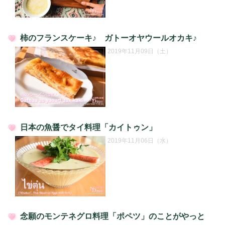
柿のフランスケーキ♪ ガトーオヤウールオカキ♪
投
2019年11月09日（土）
稿
日:
日本の魚醤でタイ料理「カイトゥン」
投
2019年11月06日（水）
稿
日:
念願のモンテネグロ料理「ポペツ」のことがやっと