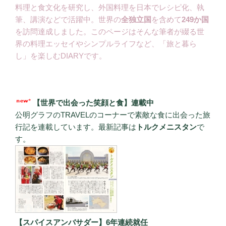
料理と食文化を研究し、外国料理を日本でレシピ化、執
筆、講演などで活躍中。世界の
全独立国
を含めて
249か国
を訪問達成しました。このページはそんな筆者が綴る世
界の料理エッセイやシンプルライフなど、「旅と暮ら
し」を楽しむDIARYです。
【世界で出会った笑顔と食】連載中
公明グラフのTRAVELのコーナーで素敵な食に出会った旅
行記を連載しています。最新記事は
トルクメニスタン
で
す。
【スパイスアンバサダー】6年連続就任