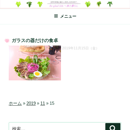
コ
SO-GLAD LIFE～旅と暮らし
世界の料理のエッセイやレシピ、シンプルライフ、楽しい暮らしなどを
ン
綴る、世界248か国を旅した松本あづさのDIARYです
メニュー
テ
ン
ツ
へ
ガラスの器だけの食卓
ス
投
2019年11月15日（金）
キ
稿
日:
ッ
プ
ホーム
»
2019
»
11
»
15
検
検