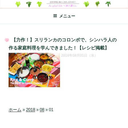
コ
SO-GLAD LIFE～旅と暮らし
世界の料理のエッセイやレシピ、シンプルライフ、楽しい暮らしなどを
ン
綴る、世界248か国を旅した松本あづさのDIARYです
メニュー
テ
ン
ツ
へ
【力作！】スリランカのコロンボで、シンハラ人の
ス
投
作る家庭料理を学んできました！【レシピ掲載】
キ
稿
2018年08月01日（水）
日:
ッ
プ
ホーム
»
2018
»
08
»
01