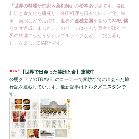
『世界の料理研究家＆薬剤師』
の
松本あづさ
です。各国
料理と食文化を研究し、外国料理を日本でレシピ化、執
筆、講演などで活躍中。世界の
全独立国
を含めて
249か国
を訪問達成しました。このページはそんな筆者が綴る世
界の料理エッセイやシンプルライフなど、「旅と暮ら
し」を楽しむDIARYです。
【世界で出会った笑顔と食】連載中
公明グラフのTRAVELのコーナーで素敵な食に出会った旅
行記を連載しています。最新記事は
トルクメニスタン
で
す。