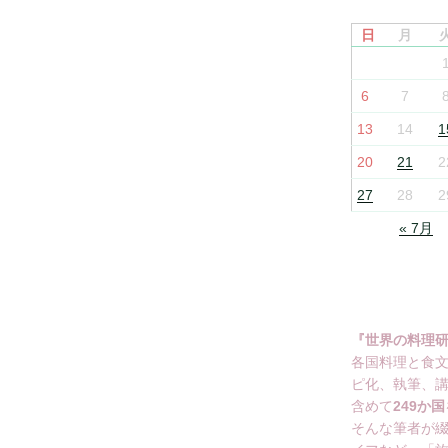
日
月
6
7
13
14
1
20
21
2
27
28
2
« 7月
『世界の料理
各国料理と食
ピ化、執筆、
含めて
249か国
そんな筆者が