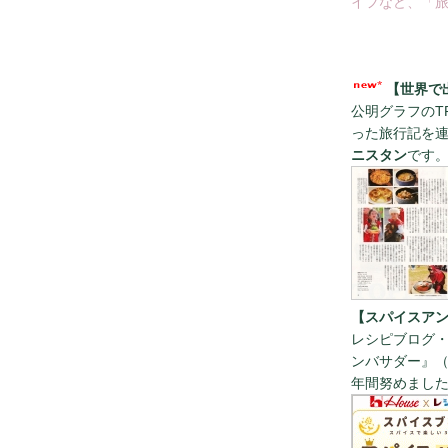
イフなど、「旅
【世界で
公明グラフのT
った旅行記を
ニスタン
です
【スパイスアン
レシピブログ・
ンバサダー』（
年間努めまし