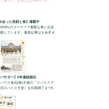
と暮らし」を楽しむDIARYです。
出会った笑顔と食】連載中
RAVELのコーナーで素敵な食に出会
連載しています。最新記事は
トルクメ
。
バサダー】6年連続就任
ハウス食品(株)主催の『スパイスア
旧スパイス大使）を任期満了まで6
た。