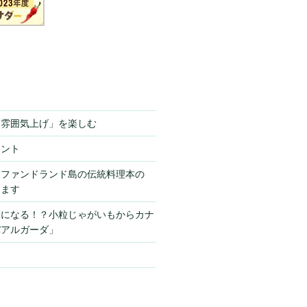
「雰囲気上げ」を楽しむ
ミント
ーファンドランド島の伝統料理本の
きます
栗になる！？小粒じゃがいもからカナ
パアルガーダ」