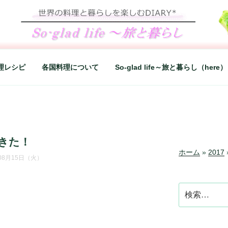
LIFE～旅と暮らし
シンプルライフ、楽しい暮らしなどを綴る、世界248か国を旅
理レシピ
各国料理について
So-glad life～旅と暮らし（here）
きた！
ホーム
»
2017
年08月15日（火）
検
索: