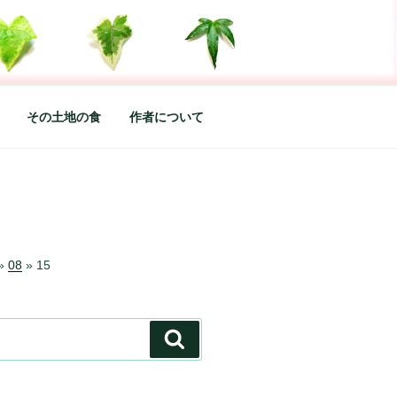
した松本あづさのDIARYです
その土地の食
作者について
»
08
»
15
検
索