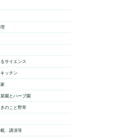
理
理
料理
わるサイエンス
・キッチン
・家
・菜園とハーブ園
・きのこと野草
物
掲載、講演等