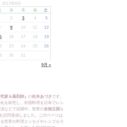
2017年8月
火
水
木
金
土
1
2
3
4
5
8
9
10
11
12
5
16
17
18
19
2
23
24
25
26
9
30
31
9月 »
研究家＆薬剤師』
の
松本あづさ
です。
文化を研究し、外国料理を日本でレシ
講演などで活躍中。世界の
全独立国
を
を訪問達成しました。このページは
綴る世界の料理エッセイやシンプルラ