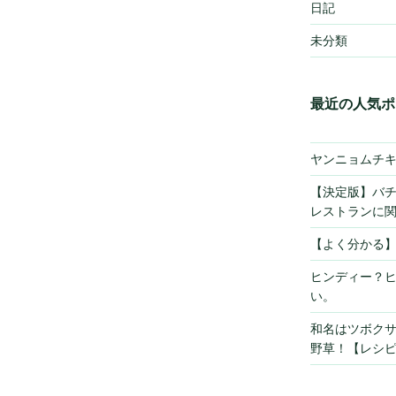
日記
未分類
最近の人気ポ
ヤンニョムチ
【決定版】バ
レストランに
【よく分かる
ヒンディー？
い。
和名はツボク
野草！【レシ