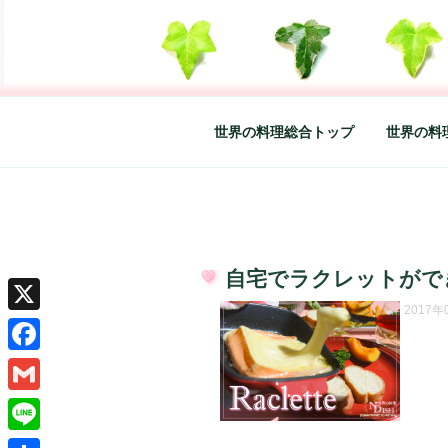
コ
ン
テ
SO-GLAD 
世界の料理のエッセイやレシピ、
ン
ツ
へ
世界の料理総合トップ
世界の料
ス
キ
ッ
プ
自宅でラクレットがで
投
2017
稿
X
日:
Facebook
Gmail
Line