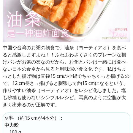
中国や台湾のお粥の朝食で、油条（ヨーティアオ）を食べ
ると感激しますよね！！ふわふわさくさくのプレーンな揚
げパンがお粥の友なのだから、お粥とパンは一緒には食べ
ない日本の食卓から見ると興味深い食文化です。私はちょ
っとした揚げ物は直径15 cmの小鍋でちゃちゃっと揚げるの
で、12 cm長さ→揚げると膨張して約15 cmになるという、
作りやすい油条（ヨーティアオ）をレシピ化しました。塩
も砂糖も使わないシンプルレシピ。写真のように空胞が大
きく出来るのが正解です。
（
約15 cmが4本分
）：
材料
中力粉
100 g