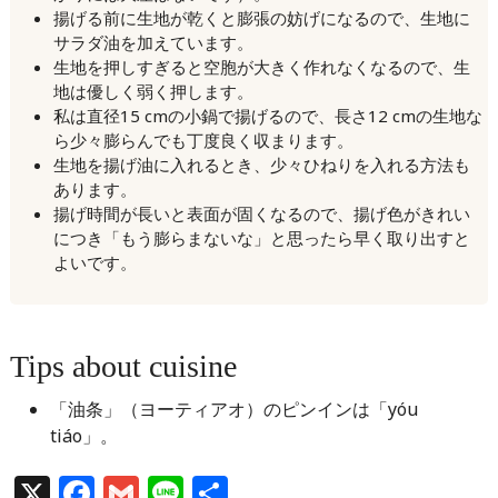
揚げる前に生地が乾くと膨張の妨げになるので、生地に
サラダ油を加えています。
生地を押しすぎると空胞が大きく作れなくなるので、生
地は優しく弱く押します。
私は直径15 cmの小鍋で揚げるので、長さ12 cmの生地な
ら少々膨らんでも丁度良く収まります。
生地を揚げ油に入れるとき、少々ひねりを入れる方法も
あります。
揚げ時間が長いと表面が固くなるので、揚げ色がきれい
につき「もう膨らまないな」と思ったら早く取り出すと
よいです。
Tips about cuisine
「油条」（ヨーティアオ）のピンインは「yóu
tiáo」。
X
Facebook
Gmail
Line
共