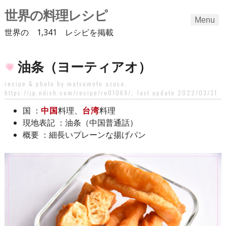
世界の料理レシピ
Menu
世界の 1,341 レシピを掲載
Skip
油条（ヨーティアオ）
to
content
recipe & photo by matsumoto azusa,
https://jp.ndish.com/recipe/re01069/
,
last update 2022/03/31
：
中国
料理、
台湾
料理
国
：油条（中国普通話）
現地表記
：細長いプレーンな揚げパン
概要