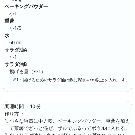
ベーキングパウダー
小1
重曹
小1/5
水
60 mL
サラダ油A
小1
サラダ油B
揚げる量（※1）
※1：揚げるためのサラダ油は鍋に深さ4 cm以上を入れます。
：
10 分
調理時間
：
作り方
小さな容器に中力粉、ベーキングパウダー、重曹を加え
て菜箸でざっと混ぜ、ザルでふるってボウルに入れる。