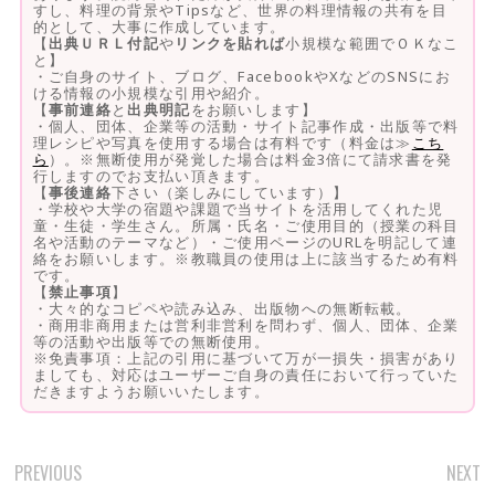
すし、料理の背景やTipsなど、世界の料理情報の共有を目
的として、大事に作成しています。
【
出典ＵＲＬ付記
や
リンクを貼れば
小規模な範囲でＯＫなこ
と】
・ご自身のサイト、ブログ、FacebookやXなどのSNSにお
ける情報の小規模な引用や紹介。
【
事前連絡
と
出典明記
をお願いします】
・個人、団体、企業等の活動・サイト記事作成・出版等で料
理レシピや写真を使用する場合は有料です（料金は≫
こち
ら
）。※無断使用が発覚した場合は料金3倍にて請求書を発
行しますのでお支払い頂きます。
【
事後連絡
下さい（楽しみにしています）】
・学校や大学の宿題や課題で当サイトを活用してくれた児
童・生徒・学生さん。所属・氏名・ご使用目的（授業の科目
名や活動のテーマなど）・ご使用ページのURLを明記して連
絡をお願いします。※教職員の使用は上に該当するため有料
です。
【
禁止事項
】
・大々的なコピペや読み込み、出版物への無断転載。
・商用非商用または営利非営利を問わず、個人、団体、企業
等の活動や出版等での無断使用。
※免責事項：上記の引用に基づいて万が一損失・損害があり
ましても、対応はユーザーご自身の責任において行っていた
だきますようお願いいたします。
PREVIOUS
NEXT
POST