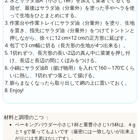
水とサラダ油A（小さじ1杯）を加えて菜箸でぐるぐる
混ぜ、最後はサラダ油（分量外）を塗った手やヘラを使
って生地をひとまとめにする。
作業台や作業トレイにサラダ油（分量外）を塗り、生地
を置き、指先にサラダ油（分量外）をつけてトントンと
押しながら、徐々に12 cm×12 cmの正方形に延ばす。
包丁で3 cm幅に切る（長方形の生地が4つ出来る）。
1切れずつ、長方形の長い2辺の真ん中に菜箸を押し付
け、長辺と長辺の間にくぼみをつける。
小鍋にサラダ油B（揚げ物用）を入れて160～170℃くら
いに熱し、1切れずつ落として揚げる。
膨らまなくなったら取り出して網の上に置いておく。
Enjoy!
：
材料と調理のこつ
ベーキングパウダー小さじ1杯と重曹小さじ1/5杯は、4 g
と1 gで量ってもよいです（厳密には一致しないが出来上
がりには大差はないです）。