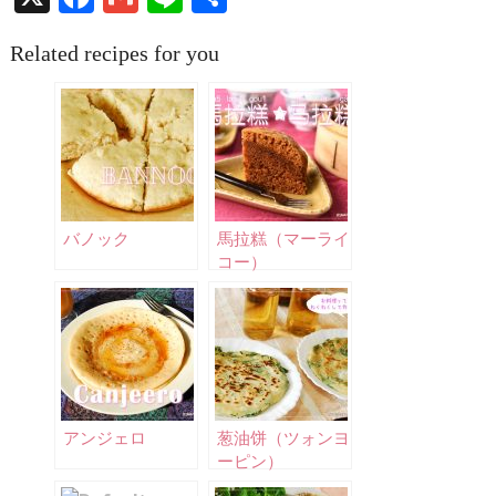
有
Related recipes for you
バノック
馬拉糕（マーライ
コー）
アンジェロ
葱油饼（ツォンヨ
ーピン）