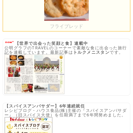
フライブレッド
【世界で出会った笑顔と食】連載中
公明グラフのTRAVELのコーナーで素敵な食に出会った旅行
記を連載しています。最新記事は
トルクメニスタン
です。
【スパイスアンバサダー】6年連続就任
レシピブログ・ハウス食品(株)主催の『スパイスアンバサダ
ー』（旧スパイス大使）を任期満了まで6年間努めました。