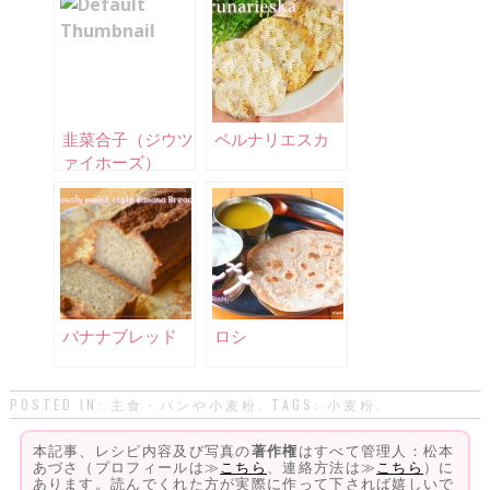
韭菜合子（ジウツ
ペルナリエスカ
ァイホーズ）
バナナブレッド
ロシ
POSTED IN:
主食・パンや小麦粉
. TAGS:
小麦粉
.
本記事、レシピ内容及び写真の
著作権
はすべて管理人：松本
あづさ（プロフィールは≫
こちら
、連絡方法は≫
こちら
）に
あります。読んでくれた方が実際に作って下されば嬉しいで