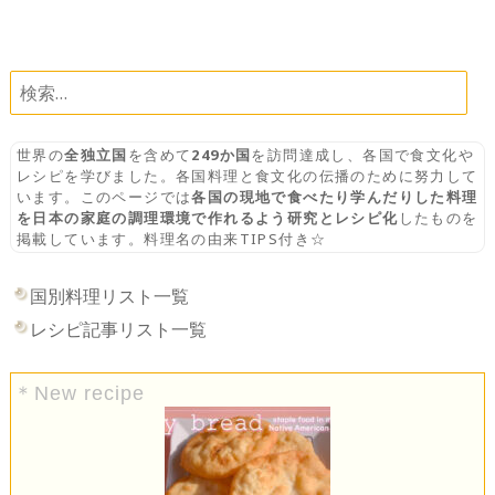
NAVIGATION
検
索:
世界の
全独立国
を含めて
249か国
を訪問達成し、各国で食文化や
レシピを学びました。各国料理と食文化の伝播のために努力して
います。このページでは
各国の現地で食べたり学んだりした料理
を日本の家庭の調理環境で作れるよう研究とレシピ化
したものを
掲載しています。料理名の由来TIPS付き☆
国別料理リスト一覧
レシピ記事リスト一覧
＊New recipe