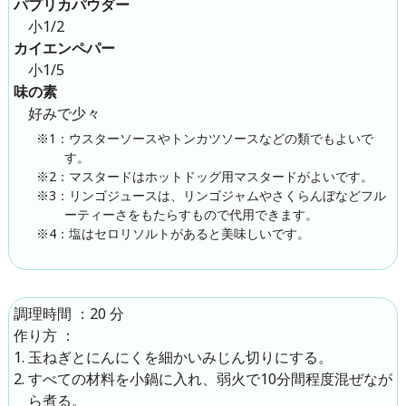
パプリカパウダー
小1/2
カイエンペパー
小1/5
味の素
好みで少々
※1：ウスターソースやトンカツソースなどの類でもよいで
す。
※2：マスタードはホットドッグ用マスタードがよいです。
※3：リンゴジュースは、リンゴジャムやさくらんぼなどフル
ーティーさをもたらすもので代用できます。
※4：塩はセロリソルトがあると美味しいです。
：
20 分
調理時間
：
作り方
玉ねぎとにんにくを細かいみじん切りにする。
すべての材料を小鍋に入れ、弱火で10分間程度混ぜなが
ら煮る。