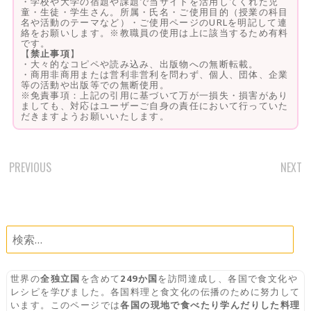
・学校や大学の宿題や課題で当サイトを活用してくれた児
童・生徒・学生さん。所属・氏名・ご使用目的（授業の科目
名や活動のテーマなど）・ご使用ページのURLを明記して連
絡をお願いします。※教職員の使用は上に該当するため有料
です。
【
禁止事項
】
・大々的なコピペや読み込み、出版物への無断転載。
・商用非商用または営利非営利を問わず、個人、団体、企業
等の活動や出版等での無断使用。
※免責事項：上記の引用に基づいて万が一損失・損害があり
ましても、対応はユーザーご自身の責任において行っていた
だきますようお願いいたします。
PREVIOUS
NEXT
POST
NAVIGATION
検
索:
世界の
全独立国
を含めて
249か国
を訪問達成し、各国で食文化や
レシピを学びました。各国料理と食文化の伝播のために努力して
います。このページでは
各国の現地で食べたり学んだりした料理