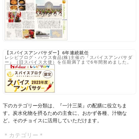
【スパイスアンバサダー】6年連続就任
レシピブログ・ハウス食品(株)主催の『スパイスアンバサダ
ー』（旧スパイス大使）を任期満了まで6年間努めました。
下のカテゴリー分類は、『一汁三菜』の配膳に役立ちま
す。炭水化物を摂るための主食に、おかず各種、汁物な
ど。そのチョイスに活用していただけます。
＊カテゴリー＊