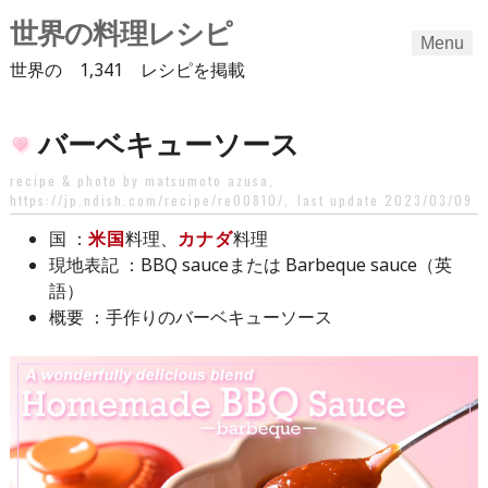
世界の料理レシピ
Menu
世界の 1,341 レシピを掲載
Skip
バーベキューソース
to
content
recipe & photo by matsumoto azusa,
https://jp.ndish.com/recipe/re00810/
,
last update 2023/03/09
：
米国
料理、
カナダ
料理
国
：BBQ sauceまたは Barbeque sauce（英
現地表記
語）
：手作りのバーベキューソース
概要