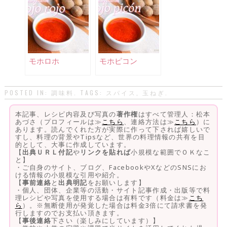
モホロホ
モホピコン
POSTED IN:
調味料
. TAGS:
スパイス
,
玉ねぎ
.
本記事、レシピ内容及び写真の
著作権
はすべて管理人：松本
あづさ（プロフィールは≫
こちら
、連絡方法は≫
こちら
）に
あります。読んでくれた方が実際に作って下されば嬉しいで
すし、料理の背景やTipsなど、世界の料理情報の共有を目
的として、大事に作成しています。
【
出典ＵＲＬ付記
や
リンクを貼れば
小規模な範囲でＯＫなこ
と】
・ご自身のサイト、ブログ、FacebookやXなどのSNSにお
ける情報の小規模な引用や紹介。
【
事前連絡
と
出典明記
をお願いします】
・個人、団体、企業等の活動・サイト記事作成・出版等で料
理レシピや写真を使用する場合は有料です（料金は≫
こち
ら
）。※無断使用が発覚した場合は料金3倍にて請求書を発
行しますのでお支払い頂きます。
【
事後連絡
下さい（楽しみにしています）】