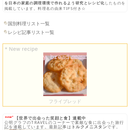
を日本の家庭の調理環境で作れるよう研究とレシピ化
したものを
掲載しています。料理名の由来TIPS付き☆
国別料理リスト一覧
レシピ記事リスト一覧
＊New recipe
フライブレッド
【世界で出会った笑顔と食】連載中
公明グラフのTRAVELのコーナーで素敵な食に出会った旅行
記を連載しています。最新記事は
トルクメニスタン
です。