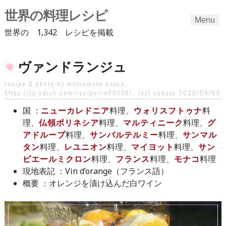
世界の料理レシピ
Menu
世界の 1,342 レシピを掲載
Skip
ヴァンドランジュ
to
content
recipe & photo by matsumoto azusa,
https://jp.ndish.com/recipe/re00638/
,
last update 2020/04/03
：
ニューカレドニア
料理、
ウォリスフトゥナ
料
国
理、
仏領ポリネシア
料理、
マルティニーク
料理、
グ
アドループ
料理、
サンバルテルミー
料理、
サンマル
タン
料理、
レユニオン
料理、
マイヨット
料理、
サン
ピエールミクロン
料理、
フランス
料理、
モナコ
料理
：Vin d’orange（フランス語）
現地表記
：オレンジを漬け込んだ白ワイン
概要