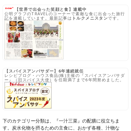
【世界で出会った笑顔と食】連載中
公明グラフのTRAVELのコーナーで素敵な食に出会った旅行
記を連載しています。最新記事は
トルクメニスタン
です。
【スパイスアンバサダー】6年連続就任
レシピブログ・ハウス食品(株)主催の『スパイスアンバサダ
ー』（旧スパイス大使）を任期満了まで6年間努めました。
下のカテゴリー分類は、『一汁三菜』の配膳に役立ちま
す。炭水化物を摂るための主食に、おかず各種、汁物な