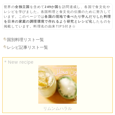
世界の
全独立国
を含めて
249か国
を訪問達成し、各国で食文化や
レシピを学びました。各国料理と食文化の伝播のために努力して
います。このページでは
各国の現地で食べたり学んだりした料理
を日本の家庭の調理環境で作れるよう研究とレシピ化
したものを
掲載しています。料理名の由来TIPS付き☆
国別料理リスト一覧
レシピ記事リスト一覧
＊New recipe
リムンムハラル