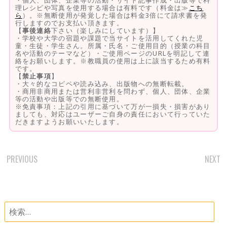
理レシピや写真を使用する場合は有料です（料金は≫
こち
ら
）。※無断使用が発覚した場合は料金3倍にて請求書を発
行しますのでお支払い頂きます。
【
事後連絡
下さい（楽しみにしています）】
・学校や大学の宿題や課題で当サイトを活用してくれた児
童・生徒・学生さん。所属・氏名・ご使用目的（授業の科目
名や活動のテーマなど）・ご使用ページのURLを明記して連
絡をお願いします。※教職員の使用は上に該当するため有料
です。
【
禁止事項
】
・大々的なコピペや読み込み、出版物への無断転載。
・商用非商用または営利非営利を問わず、個人、団体、企業
等の活動や出版等での無断使用。
※免責事項：上記の引用に基づいて万が一損失・損害があり
ましても、対応はユーザーご自身の責任において行っていた
だきますようお願いいたします。
PREVIOUS
NEXT
POST
NAVIGATION
検
索: