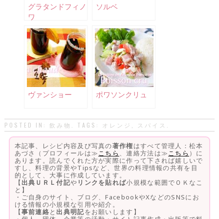
グラタンドフィノ
ソルベ
ワ
ヴァンショー
ポワソンクリュ
POSTED IN:
飲み物
. TAGS:
オレンジ
,
スパイス
.
本記事、レシピ内容及び写真の
著作権
はすべて管理人：松本
あづさ（プロフィールは≫
こちら
、連絡方法は≫
こちら
）に
あります。読んでくれた方が実際に作って下されば嬉しいで
すし、料理の背景やTipsなど、世界の料理情報の共有を目
的として、大事に作成しています。
【
出典ＵＲＬ付記
や
リンクを貼れば
小規模な範囲でＯＫなこ
と】
・ご自身のサイト、ブログ、FacebookやXなどのSNSにお
ける情報の小規模な引用や紹介。
【
事前連絡
と
出典明記
をお願いします】
・個人、団体、企業等の活動・サイト記事作成・出版等で料