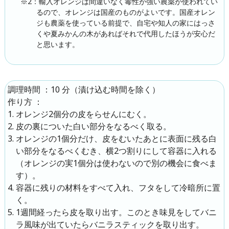
※2：輸入オレンジは間違いなく毒性が強い農薬が使われてい
るので、オレンジは国産のものがよいです。国産オレン
ジも農薬を使っている前提で、自宅や知人の家にはっさ
くや夏みかんの木があればそれで代用したほうが安心だ
と思います。
：10 分（漬け込む時間を除く）
調理時間
：
作り方
オレンジ2個分の皮をらせんにむく。
皮の裏についた白い部分をなるべく取る。
オレンジの1個分だけ、皮をむいたあとに表面に残る白
い部分をなるべくむき、横2つ割りにして容器に入れる
（オレンジの実1個分は使わないので別の機会に食べま
す）。
容器に残りの材料をすべて入れ、フタをして冷暗所に置
く。
1週間経ったら皮を取り出す。このとき味見をしてバニ
ラ風味が出ていたらバニラスティックを取り出す。