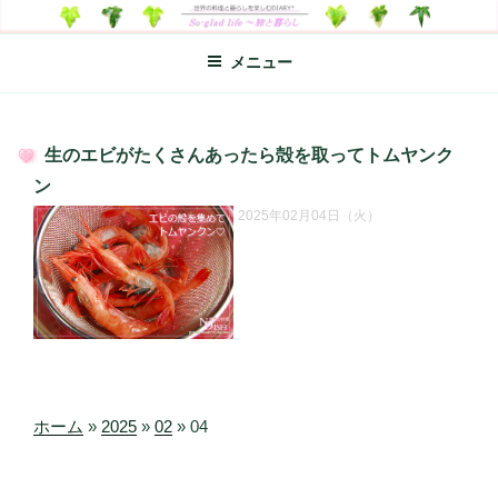
コ
SO-GLAD LIFE～旅と暮らし
世界の料理のエッセイやレシピ、シンプルライフ、楽しい暮らしなどを
ン
綴る、世界248か国を旅した松本あづさのDIARYです
メニュー
テ
ン
ツ
へ
生のエビがたくさんあったら殻を取ってトムヤンク
ス
投
ン
キ
稿
2025年02月04日（火）
日:
ッ
プ
ホーム
»
2025
»
02
»
04