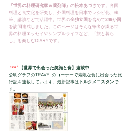
『世界の料理研究家＆薬剤師』
の
松本あづさ
です。各国
料理と食文化を研究し、外国料理を日本でレシピ化、執
筆、講演などで活躍中。世界の
全独立国
を含めて
249か国
を訪問達成しました。このページはそんな筆者が綴る世
界の料理エッセイやシンプルライフなど、「旅と暮ら
し」を楽しむDIARYです。
【世界で出会った笑顔と食】連載中
公明グラフのTRAVELのコーナーで素敵な食に出会った旅
行記を連載しています。最新記事は
トルクメニスタン
で
す。