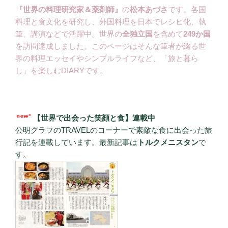
『世界の料理研究家＆薬剤師』
の
松本あづさ
です。各国
料理と食文化を研究し、外国料理を日本でレシピ化、執
筆、講演などで活躍中。世界の
全独立国
を含めて
249か国
を訪問達成しました。このページはそんな筆者が綴る世
界の料理エッセイやシンプルライフなど、「旅と暮ら
し」を楽しむDIARYです。
【世界で出会った笑顔と食】連載中
公明グラフのTRAVELのコーナーで素敵な食に出会った旅
行記を連載しています。最新記事は
トルクメニスタン
で
す。