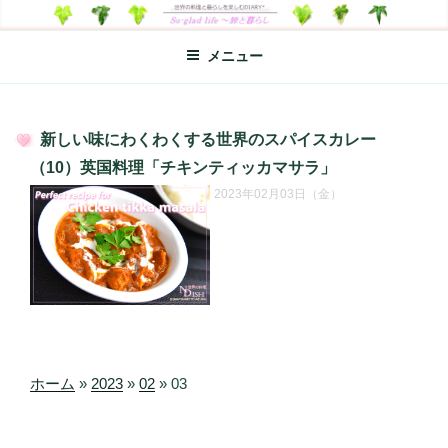
コ
SO-GLAD LIFE～旅と暮らし
世界の料理のエッセイやレシピ、シンプルライフ、楽しい暮らしなどを
ン
綴る、世界248か国を旅した松本あづさのDIARYです
メニュー
テ
ン
ツ
へ
新しい味にわくわくする世界のスパイスカレー
ス
投
（10）英国料理「チキンティッカマサラ」
キ
稿
2023年02月03日（金）
日:
ッ
プ
ホーム
»
2023
»
02
»
03