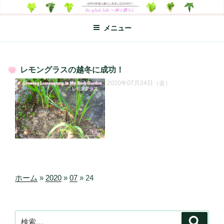
コ
SO-GLAD LIFE～旅と暮らし
世界の料理のエッセイやレシピ、シンプルライフ、楽しい暮らしなどを
ン
綴る、世界248か国を旅した松本あづさのDIARYです
メニュー
テ
ン
ツ
へ
レモングラスの越冬に成功！
ス
投
2020年07月24日（金）
キ
稿
日:
ッ
プ
ホーム
»
2020
»
07
»
24
検
検