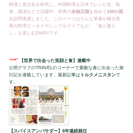
料理と食文化を研究し、外国料理を日本でレシピ化、執
筆、講演などで活躍中。世界の
全独立国
を含めて
249か国
を訪問達成しました。このページはそんな筆者が綴る世
界の料理エッセイやシンプルライフなど、「旅と暮ら
し」を楽しむDIARYです。
【世界で出会った笑顔と食】連載中
公明グラフのTRAVELのコーナーで素敵な食に出会った旅
行記を連載しています。最新記事は
トルクメニスタン
で
す。
【スパイスアンバサダー】6年連続就任