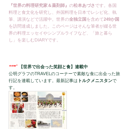
『世界の料理研究家＆薬剤師』
の
松本あづさ
です。各国
料理と食文化を研究し、外国料理を日本でレシピ化、執
筆、講演などで活躍中。世界の
全独立国
を含めて
249か国
を訪問達成しました。このページはそんな筆者が綴る世
界の料理エッセイやシンプルライフなど、「旅と暮ら
し」を楽しむDIARYです。
【世界で出会った笑顔と食】連載中
公明グラフのTRAVELのコーナーで素敵な食に出会った旅
行記を連載しています。最新記事は
トルクメニスタン
で
す。