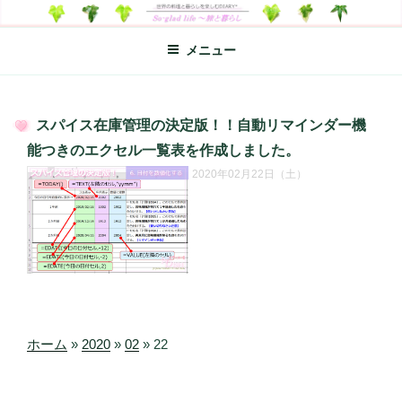
コ
SO-GLAD LIFE～旅と暮らし
世界の料理のエッセイやレシピ、シンプルライフ、楽しい暮らしなどを
ン
綴る、世界248か国を旅した松本あづさのDIARYです
メニュー
テ
ン
ツ
へ
スパイス在庫管理の決定版！！自動リマインダー機
ス
投
能つきのエクセル一覧表を作成しました。
キ
稿
2020年02月22日（土）
日:
ッ
プ
ホーム
»
2020
»
02
»
22