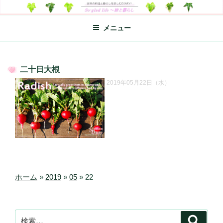
コ
SO-GLAD LIFE～旅と暮らし
世界の料理のエッセイやレシピ、シンプルライフ、楽しい暮らしなどを
ン
綴る、世界248か国を旅した松本あづさのDIARYです
メニュー
テ
ン
ツ
へ
二十日大根
ス
投
2019年05月22日（水）
キ
稿
日:
ッ
プ
ホーム
»
2019
»
05
»
22
検
検