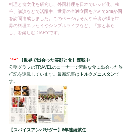
料理と食文化を研究し、外国料理を日本でレシピ化、執
筆、講演などで活躍中。世界の
全独立国
を含めて
249か国
を訪問達成しました。このページはそんな筆者が綴る世
界の料理エッセイやシンプルライフなど、「旅と暮ら
し」を楽しむDIARYです。
【世界で出会った笑顔と食】連載中
公明グラフのTRAVELのコーナーで素敵な食に出会った旅
行記を連載しています。最新記事は
トルクメニスタン
で
す。
【スパイスアンバサダー】6年連続就任