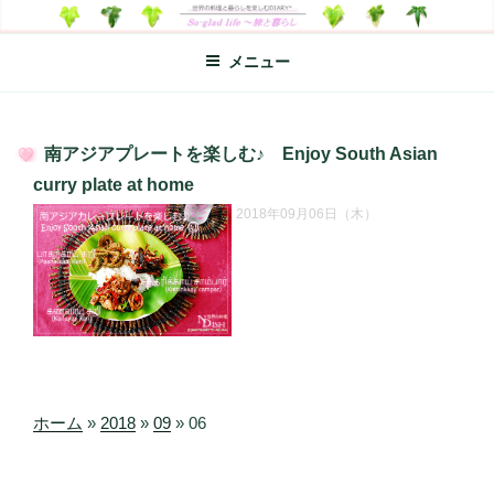
コ
SO-GLAD LIFE～旅と暮らし
世界の料理のエッセイやレシピ、シンプルライフ、楽しい暮らしなどを
ン
綴る、世界248か国を旅した松本あづさのDIARYです
メニュー
テ
ン
ツ
へ
南アジアプレートを楽しむ♪ Enjoy South Asian
ス
投
curry plate at home
キ
稿
2018年09月06日（木）
日:
ッ
プ
ホーム
»
2018
»
09
»
06