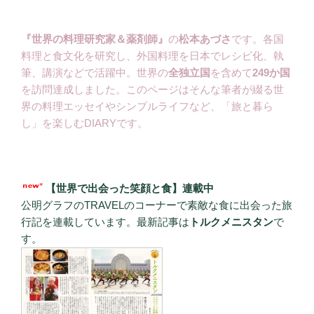
『世界の料理研究家＆薬剤師』
の
松本あづさ
です。各国
料理と食文化を研究し、外国料理を日本でレシピ化、執
筆、講演などで活躍中。世界の
全独立国
を含めて
249か国
を訪問達成しました。このページはそんな筆者が綴る世
界の料理エッセイやシンプルライフなど、「旅と暮ら
し」を楽しむDIARYです。
【世界で出会った笑顔と食】連載中
公明グラフのTRAVELのコーナーで素敵な食に出会った旅
行記を連載しています。最新記事は
トルクメニスタン
で
す。