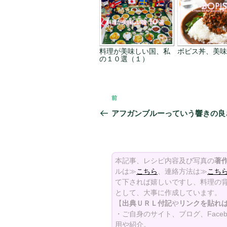
料理が美味しい国、私
ボピス丼、美味
の１０選（１）
投
前
前
稿
の
アフガンブルーっていう響きの良
投
ナ
稿
ビ
本記事、レシピ内容及び写真の
著
ゲ
ルは≫
こちら
、連絡方法は≫
こち
ー
て下されば嬉しいですし、料理の背
として、大事に作成しています。
シ
【
出典ＵＲＬ付記
や
リンクを貼れ
・ご自身のサイト、ブログ、Face
ョ
用や紹介。