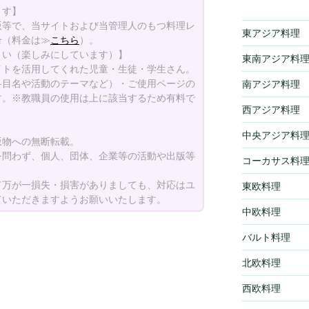
ます】
版等で、当サイトおよび当管理人のもつ料理レ
東アジア料理
合（料金は≫
こちら
）。
さい（楽しみにしています）】
東南アジア料
イトを活用してくれた児童・生徒・学生さん。
科目名や活動のテーマなど）・ご使用ページの
南アジア料理
す。※教職員の使用は上に該当するため有料で
西アジア料理
中央アジア料
版物への無断転載。
を問わず、個人、団体、企業等の活動や出版等
コーカサス料
て万が一損失・損害がありましても、対応はユ
東欧料理
ていただきますようお願いいたします。
中欧料理
バルト料理
北欧料理
西欧料理