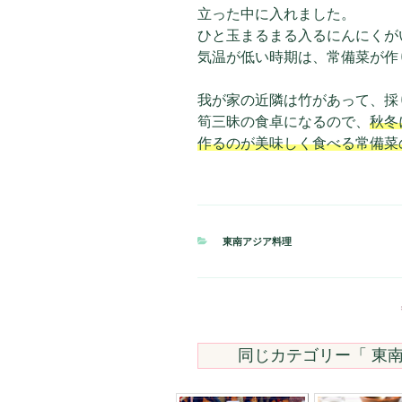
立った中に入れました。
ひと玉まるまる入るにんにくが
気温が低い時期は、常備菜が作
我が家の近隣は竹があって、採
筍三昧の食卓になるので、
秋冬
作るのが美味しく食べる常備菜
カ
東南アジア料理
テ
ゴ
リ
ー
同じカテゴリー「
東南