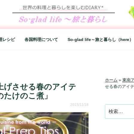
LIFE～旅と暮らし
シンプルライフ、楽しい暮らしなどを綴る、世界248か国を旅
理レシピ
各国料理について
So-glad life～旅と暮らし（here）
ホーム
»
東南
上げさせる春のアイテ
せる春のアイ
のたけのこ煮」
2015/11/18
検
索: