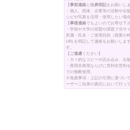
【
事前連絡
と
出典明記
をお願いし
ン
・個人、団体、企業等の活動や出
シピや写真を活用・使用したい場
【
事後連絡
でもよいのでお寄せ下
・学校や大学の宿題や課題で当サ
所属・氏名・ご使用目的（授業の
URLを明記して連絡をお願いしま
す。
【
ご遠慮
ください】
・大々的なコピペや読み込み、出
・商用非商用ならびに営利非営利
での無断使用。
※免責事項：上記の引用に基づい
ーザーご自身の責任において行っ