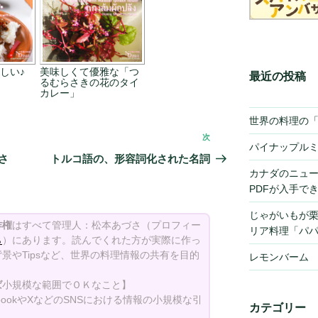
しい♪
美味しくて優雅な「つ
最近の投稿
るむらさきの花のタイ
カレー」
世界の料理の
次
次
パイナップル
の
さ
トルコ語の、形容詞化された名詞
投
カナダのニュ
PDFが入手で
稿
じゃがいもが
作権
はすべて管理人：松本あづさ（プロフィー
リア料理「パ
ら
）にあります。読んでくれた方が実際に作っ
景やTipsなど、世界の料理情報の共有を目的
レモンバーム
ば
小規模な範囲でＯＫなこと】
bookやXなどのSNSにおける情報の小規模な引
カテゴリー