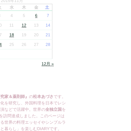
2015年11月
火
水
木
金
土
3
4
5
6
7
0
11
12
13
14
7
18
19
20
21
4
25
26
27
28
12月 »
研究家＆薬剤師』
の
松本あづさ
です。
文化を研究し、外国料理を日本でレシ
講演などで活躍中。世界の
全独立国
を
を訪問達成しました。このページは
綴る世界の料理エッセイやシンプルラ
と暮らし」を楽しむDIARYです。