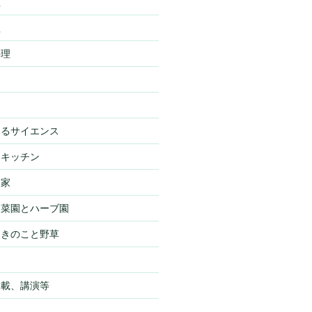
理
理
料理
わるサイエンス
・キッチン
・家
・菜園とハーブ園
・きのこと野草
物
掲載、講演等