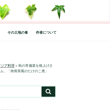
した松本あづさのDIARYです
その土地の食
作者について
アジア料理
»
秋の常備菜を格上げさ
テム、「肉骨茶風のたけのこ煮」
検
索