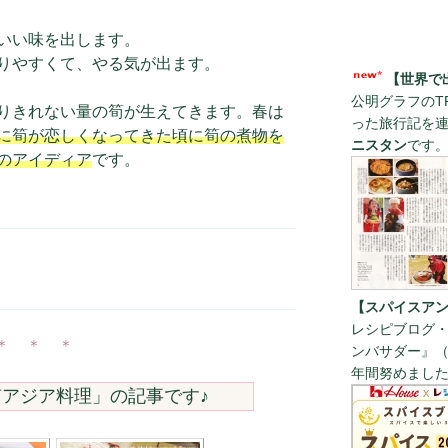
いい味を出します。
りやすくて、やる気が出ます。
【世界で
公明グラフのT
りきれない量の筍が生えてきます。春は
った旅行記を
に筍が恋しくなってきた頃に筍の煮物を
ニスタン
です
のアイディア
です。
【スパイスアン
レシピブログ・
＊ ＊ ＊
ンバサダー』（
年間努めまし
アジア料理
」の記事です♪