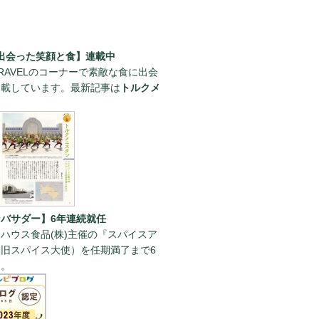
出会った笑顔と食】連載中
RAVELのコーナーで素敵な食に出会
連載しています。最新記事は
トルクメ
。
バサダー】6年連続就任
ハウス食品(株)主催の『スパイスア
旧スパイス大使）を任期満了まで6
た。