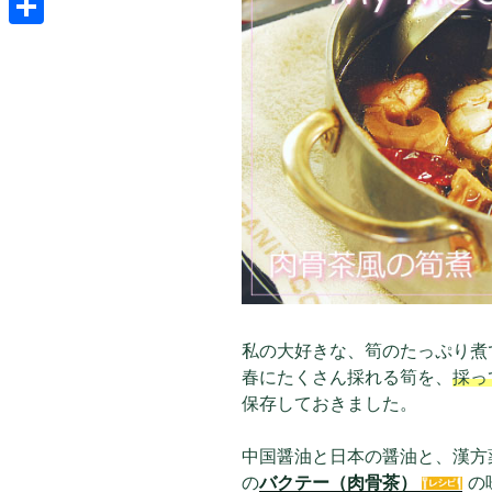
共
有
私の大好きな、筍のたっぷり煮
春にたくさん採れる筍を、
採っ
保存しておきました。
中国醤油と日本の醤油と、漢方
の
バクテー（肉骨茶）
の