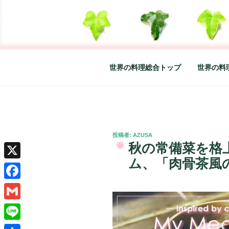
コ
ン
テ
SO-GLAD 
世界の料理のエッセイやレシピ、
ン
ツ
へ
世界の料理総合トップ
世界の料
ス
キ
ッ
プ
投
投稿者:
AZUSA
稿
秋の常備菜を格
日:
ム、「肉骨茶風
X
Facebook
Gmail
Line