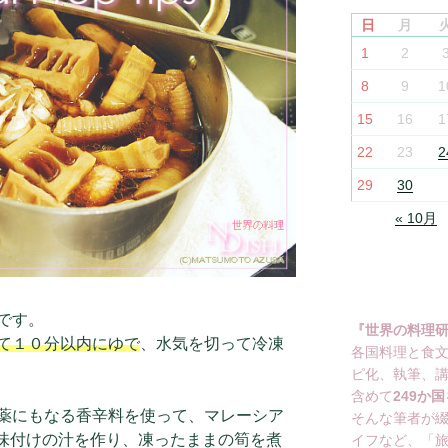
日
月
1
2
8
9
1
15
16
1
22
23
2
29
30
« 10月
です。
『世界の料理
て１０分以内にゆで
、水気を切って冷凍
各国料理と食
ピ化、執筆、
含めて
249か国
薬にもなる香辛料を使って、マレーシア
そんな筆者が
味付けの汁を作り、凍ったままの筍を煮
イフなど、「旅