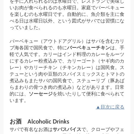
を手に入れられるのは水曜日で、レストランで美味し
いお肉が食べられるのも水曜日。家庭でバーベキュー
を楽しむのも水曜日です。自動的に、魚介類を主に食
べる日は水曜日以外、という図式がサバでは習慣にな
っていました。
バーベキュー（アウトドアグリル）はサバを含むカリ
ブ海各国で国民食で、特に
バーベキューチキン
は、手
軽で人気です。カリーはインド料理のカレーをルーツ
にするカレー粉煮込みで、カリーゴート（ヤギ肉のカ
レー）やカリーチキン（チキンカレー）は国民食。ス
テューという肉や豆類のスパイスミックスとトマトの
煮込みもまたサバの国民食で、ステューリブ（豚あば
らまわりの骨つき肉の煮込み）などがあります。日常
的には、
ソーセージ
を焼いたりして便利に食べられて
います。
▲目次に戻る
お酒 Alcoholic Drinks
サバで有名なお酒は
サバスパイス
で、クローブやフェ