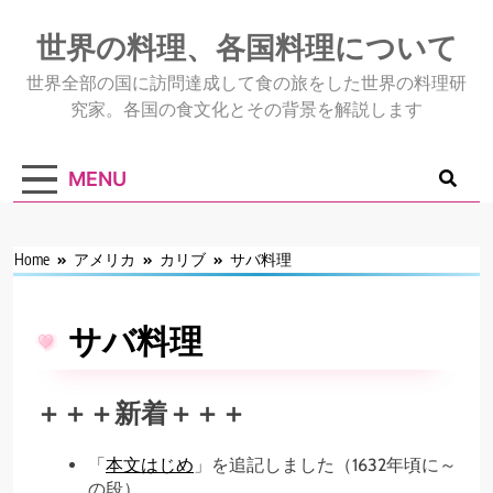
Skip
to
世界の料理、各国料理について
content
世界全部の国に訪問達成して食の旅をした世界の料理研
究家。各国の食文化とその背景を解説します
MENU
Home
アメリカ
カリブ
サバ料理
サバ料理
＋＋＋新着＋＋＋
「
本文はじめ
」を追記しました（1632年頃に～
の段）。