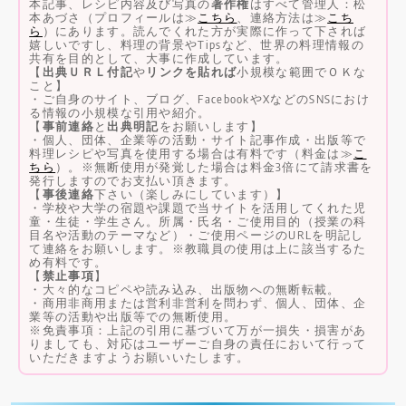
本記事、レシピ内容及び写真の
著作権
はすべて管理人：松
本あづさ（プロフィールは≫
こちら
、連絡方法は≫
こち
ら
）にあります。読んでくれた方が実際に作って下されば
嬉しいですし、料理の背景やTipsなど、世界の料理情報の
共有を目的として、大事に作成しています。
【
出典ＵＲＬ付記
や
リンクを貼れば
小規模な範囲でＯＫな
こと】
・ご自身のサイト、ブログ、FacebookやXなどのSNSにおけ
る情報の小規模な引用や紹介。
【
事前連絡
と
出典明記
をお願いします】
・個人、団体、企業等の活動・サイト記事作成・出版等で
料理レシピや写真を使用する場合は有料です（料金は≫
こ
ちら
）。※無断使用が発覚した場合は料金3倍にて請求書を
発行しますのでお支払い頂きます。
【
事後連絡
下さい（楽しみにしています）】
・学校や大学の宿題や課題で当サイトを活用してくれた児
童・生徒・学生さん。所属・氏名・ご使用目的（授業の科
目名や活動のテーマなど）・ご使用ページのURLを明記し
て連絡をお願いします。※教職員の使用は上に該当するた
め有料です。
【
禁止事項
】
・大々的なコピペや読み込み、出版物への無断転載。
・商用非商用または営利非営利を問わず、個人、団体、企
業等の活動や出版等での無断使用。
※免責事項：上記の引用に基づいて万が一損失・損害があ
りましても、対応はユーザーご自身の責任において行って
いただきますようお願いいたします。