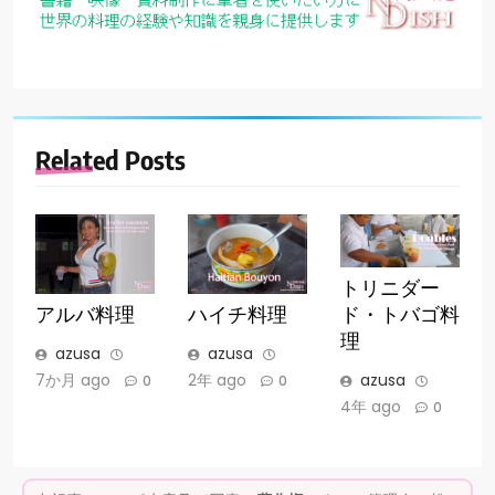
Related Posts
トリニダー
アルバ料理
ハイチ料理
ド・トバゴ料
理
azusa
azusa
7か月 ago
2年 ago
azusa
0
0
4年 ago
0