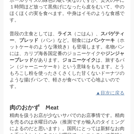
ボールサイズの緑色の硬い実なのですが、焚火の中に
１時間ほど放って黒焦げになったら皮をむいて、中の
ほくほくの実を食べます。中身はイモのような食感で
す。
普段の主食としては、
ライス
（ごはん）、
スパゲティ
ー
、
ブレッド
（パン）など。朝食には
パンケーキ
（ホ
ットケーキのような薄焼き）も登場します。名物パン
には、カリブ海各国定番のジョニーケイクや
ジンジャ
ーブレッド
があります。
ジョニーケイク
は、旅するパ
ン（ジャーニーケーキ）という意味をもちます。とう
もろこし粉を使ったさくさくした甘くないドーナツの
ような揚げパンで、軽さが食べていて心地よいので
す。
▲目次に戻る
肉のおかず Meat
精肉を扱うお店が少ないサバでのお店事情です。精肉
を売るのは水曜日のみ（推測ですが輸入のタイミング
によるのだと思います）。国民にとっては新鮮なお肉