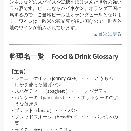
ンネルなどのスパイスや黒糖を漬け込んだ度数の強い
ラム酒です。ビールなら
ハイネケン
。オランダ王国に
属するので、ご当地ビールはオランダビールとなりま
す。
ワイン
は、欧米の観光客が多い国なので、世界各
地のワインが輸入されています。
▲目次に戻る
料理名一覧 Food & Drink Glossary
【主食】
ジョニーケイク（johnny cake）・・・とうもろこ
し粉を使った揚げパン
スパゲティー（spaghetti）・・・スパゲティー
パンケーキ（pan cakes）・・・ホットケーキのよ
うな薄焼き
ブレッド（bread）・・・パン
ブレッドフルーツ（breadfruit）・・・パンの木の
実
ライス（rice）・・・ごはん