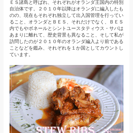
ＥＳ諸島と呼ばれ、それぞれがオランダ王国内の特別
自治体です。２０１０年以降はオランダに編入したも
のの、現在もそれぞれ独立して出入国管理を行ってい
ること、オランダとＢＥＳ、それだけでなく、ＢＥＳ
内でもやボネールとシントユースタティウス・サバは
あまりに離れて、歴史背景も異なること、そして私が
訪問したのが２０１０年のオランダ編入より前である
ことなどを鑑み、それぞれを１か国としてカウントし
ています。