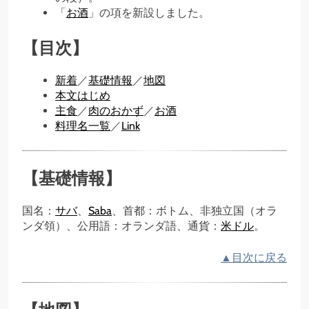
「
お酒
」の項を新設しました。
【目次】
新着
／
基礎情報
／
地図
本文はじめ
主食
／
肉のおかず
／
お酒
料理名一覧
／
Link
【基礎情報】
国名：
サバ
、
Saba
、首都：ボトム、非独立国（オラ
ンダ領）、公用語：オランダ語、通貨：
米ドル
。
▲目次に戻る