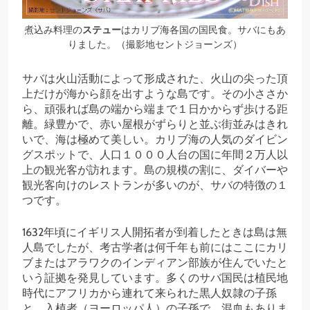
煮込み料理の
ステュー
はカリブ海各国の国民食。サバにもあ
りました。（撮影地セントジョーンズ）
サバは火山活動によって形成された、火山の尖った頂
上だけが海から顔を出すような島です。その小ささか
ら、頑張れば島の端から端まで１日かからず歩ける距
離。緑豊かで、赤い屋根がずらりと並ぶ街並みはきれ
いで、海は極めて美しい。カリブ海の人気のダイビン
グスポットで、人口１０００人台の国に年間２万人以
上の観光客が訪れます。島の規模の割に、ダイバーや
観光客向けのレストランが多いのが、サバの特徴の１
つです。
1632年頃にイギリス人開拓者が到着したときは島は無
人島でしたが、考古学者は何千年も前にはここにカリ
ブまたはアラワクのインディアン部族が住んでいたと
いう証拠を発見しています。多くのサバ国民は植民地
時代にアフリカから連れて来られた黒人奴隷の子孫
と、入植者（ヨーロッパ人）の子孫で、混血もありま