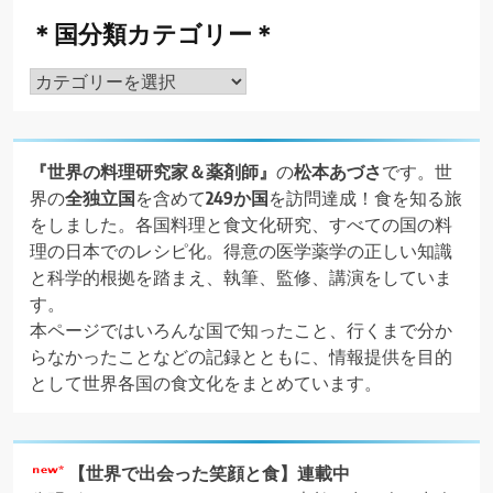
＊国分類カテゴリー＊
＊
国
分
類
『世界の料理研究家＆薬剤師』
の
松本あづさ
です。世
カ
界の
全独立国
を含めて
249か国
を訪問達成！食を知る旅
テ
をしました。各国料理と食文化研究、すべての国の料
ゴ
理の日本でのレシピ化。得意の医学薬学の正しい知識
リ
と科学的根拠を踏まえ、執筆、監修、講演をしていま
ー
す。
＊
本ページではいろんな国で知ったこと、行くまで分か
らなかったことなどの記録とともに、情報提供を目的
として世界各国の食文化をまとめています。
【世界で出会った笑顔と食】連載中