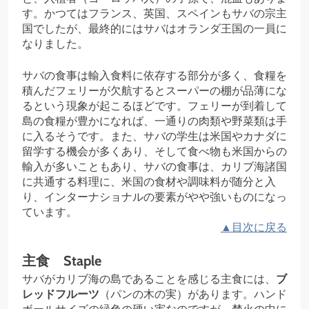
す。かつてはフランス、英国、スペインもサバの宗主
国でしたが、最終的にはサバはオランダ王国の一員に
なりました。
サバの食事は輸入食料に依存する部分が多く、食糧を
積んだフェリーが欠航するとスーパーの棚が品薄にな
るという現象が起こるほどです。フェリーが到着して
島の食糧が豊かになれば、一通りの肉類や野菜類は手
に入るそうです。また、サバの学生は米国やカナダに
留学する機会が多くあり、そして食べ物も米国からの
輸入が多いこともあり、サバの食事は、カリブ海諸国
に共通する料理に、米国の食材や調味料が随分と入
り、インターナショナルの要素がやや強いものになっ
ています。
▲目次に戻る
主食 Staple
サバがカリブ海の島であることを感じる主食には、
ブ
レッドフルーツ
（パンの木の実）があります。ハンド