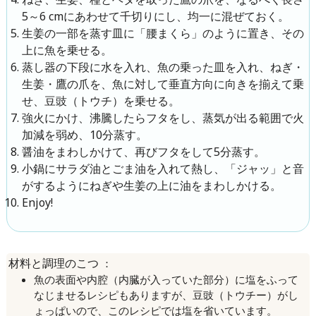
5～6 cmにあわせて千切りにし、均一に混ぜておく。
生姜の一部を蒸す皿に「腰まくら」のように置き、その
上に魚を乗せる。
蒸し器の下段に水を入れ、魚の乗った皿を入れ、ねぎ・
生姜・鷹の爪を、魚に対して垂直方向に向きを揃えて乗
せ、豆豉（トウチ）を乗せる。
強火にかけ、沸騰したらフタをし、蒸気が出る範囲で火
加減を弱め、10分蒸す。
醤油をまわしかけて、再びフタをして5分蒸す。
小鍋にサラダ油とごま油を入れて熱し、「ジャッ」と音
がするようにねぎや生姜の上に油をまわしかける。
Enjoy!
：
材料と調理のこつ
魚の表面や内腔（内臓が入っていた部分）に塩をふって
なじませるレシピもありますが、豆豉（トウチー）がし
ょっぱいので、このレシピでは塩を省いています。