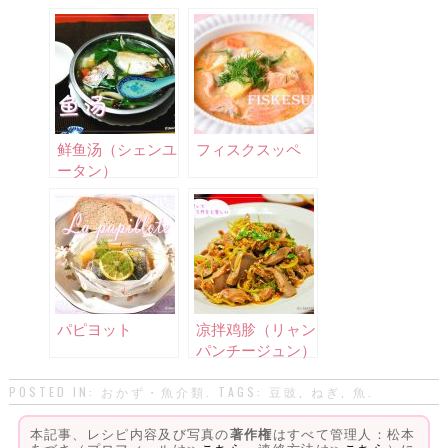
鲜鱼汤（シェンユ
フィスクスッペ
ータン）
パピヨット
凉拌鸡胗（リャン
パンチージュン）
POSTED IN:
おかず・魚介類
. TAGS:
豆豉
,
ねぎ
,
魚
.
本記事、レシピ内容及び写真の
著作権
はすべて管理人：松本