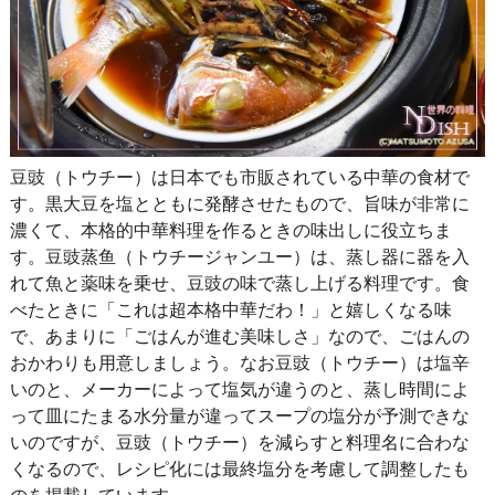
豆豉（トウチー）は日本でも市販されている中華の食材で
す。黒大豆を塩とともに発酵させたもので、旨味が非常に
濃くて、本格的中華料理を作るときの味出しに役立ちま
す。豆豉蒸鱼（トウチージャンユー）は、蒸し器に器を入
れて魚と薬味を乗せ、豆豉の味で蒸し上げる料理です。食
べたときに「これは超本格中華だわ！」と嬉しくなる味
で、あまりに「ごはんが進む美味しさ」なので、ごはんの
おかわりも用意しましょう。なお豆豉（トウチー）は塩辛
いのと、メーカーによって塩気が違うのと、蒸し時間によ
って皿にたまる水分量が違ってスープの塩分が予測できな
いのですが、豆豉（トウチー）を減らすと料理名に合わな
くなるので、レシピ化には最終塩分を考慮して調整したも
のを掲載しています。