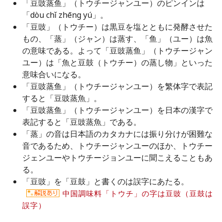
「豆豉蒸鱼」（トウチージャンユー）のピンインは
「dòu chǐ zhēng yú」。
「豆豉」（トウチー）は黒豆を塩とともに発酵させた
もの、「蒸」（ジャン）は蒸す、「鱼」（ユー）は魚
の意味である。よって「豆豉蒸鱼」（トウチージャン
ユー）は「魚と豆鼓（トウチー）の蒸し物」といった
意味合いになる。
「豆豉蒸鱼」（トウチージャンユー）を繁体字で表記
すると「豆豉蒸魚」。
「豆豉蒸鱼」（トウチージャンユー）を日本の漢字で
表記すると「豆豉蒸魚」である。
「蒸」の音は日本語のカタカナには振り分けが困難な
音であるため、トウチージャンユーのほか、トウチー
ジェンユーやトウチージョンユーに聞こえることもあ
る。
「豆豉」を「豆鼓」と書くのは誤字にあたる。
中国調味料「トウチ」の字は豆豉（豆鼓は
誤字）