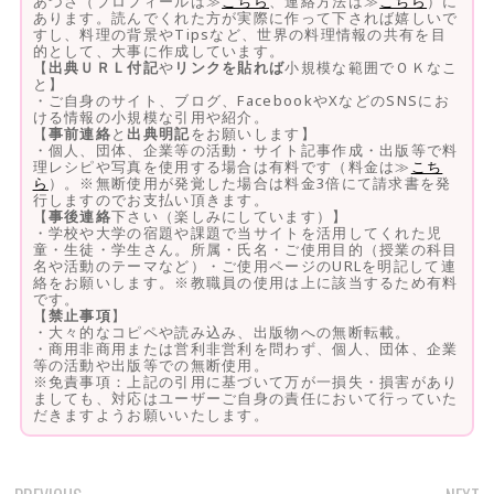
あづさ（プロフィールは≫
こちら
、連絡方法は≫
こちら
）に
あります。読んでくれた方が実際に作って下されば嬉しいで
すし、料理の背景やTipsなど、世界の料理情報の共有を目
的として、大事に作成しています。
【
出典ＵＲＬ付記
や
リンクを貼れば
小規模な範囲でＯＫなこ
と】
・ご自身のサイト、ブログ、FacebookやXなどのSNSにお
ける情報の小規模な引用や紹介。
【
事前連絡
と
出典明記
をお願いします】
・個人、団体、企業等の活動・サイト記事作成・出版等で料
理レシピや写真を使用する場合は有料です（料金は≫
こち
ら
）。※無断使用が発覚した場合は料金3倍にて請求書を発
行しますのでお支払い頂きます。
【
事後連絡
下さい（楽しみにしています）】
・学校や大学の宿題や課題で当サイトを活用してくれた児
童・生徒・学生さん。所属・氏名・ご使用目的（授業の科目
名や活動のテーマなど）・ご使用ページのURLを明記して連
絡をお願いします。※教職員の使用は上に該当するため有料
です。
【
禁止事項
】
・大々的なコピペや読み込み、出版物への無断転載。
・商用非商用または営利非営利を問わず、個人、団体、企業
等の活動や出版等での無断使用。
※免責事項：上記の引用に基づいて万が一損失・損害があり
ましても、対応はユーザーご自身の責任において行っていた
だきますようお願いいたします。