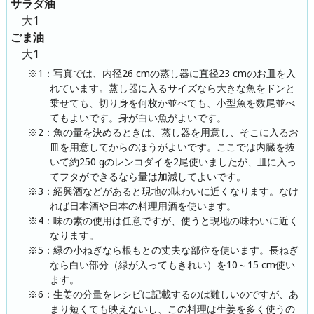
サラダ油
大1
ごま油
大1
※1：写真では、内径26 cmの蒸し器に直径23 cmのお皿を入
れています。蒸し器に入るサイズなら大きな魚をドンと
乗せても、切り身を何枚か並べても、小型魚を数尾並べ
てもよいです。身が白い魚がよいです。
※2：魚の量を決めるときは、蒸し器を用意し、そこに入るお
皿を用意してからのほうがよいです。ここでは内臓を抜
いて約250 gのレンコダイを2尾使いましたが、皿に入っ
てフタができるなら量は加減してよいです。
※3：紹興酒などがあると現地の味わいに近くなります。なけ
れば日本酒や日本の料理用酒を使います。
※4：味の素の使用は任意ですが、使うと現地の味わいに近く
なります。
※5：緑の小ねぎなら根もとの丈夫な部位を使います。長ねぎ
なら白い部分（緑が入ってもきれい）を10～15 cm使い
ます。
※6：生姜の分量をレシピに記載するのは難しいのですが、あ
まり短くても映えないし、この料理は生姜を多く使うの