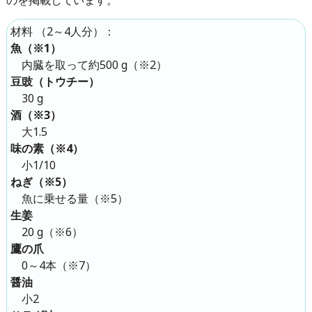
（
2～4人分
）：
材料
魚（※1）
内臓を取って約500 g（※2）
豆豉（トウチー）
30 g
酒（※3）
大1.5
味の素（※4）
小1/10
ねぎ（※5）
魚に乗せる量（※5）
生姜
20 g（※6）
鷹の爪
0～4本（※7）
醤油
小2