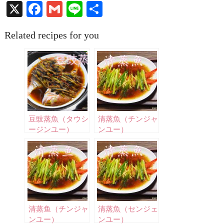
X
Facebook
Gmail
Line
共
有
Related recipes for you
豆豉蒸魚（タウシ
清蒸魚（チンジャ
ージンユー）
ンユー）
清蒸鱼（チンジャ
清蒸魚（センジェ
ンユー）
ンユー）