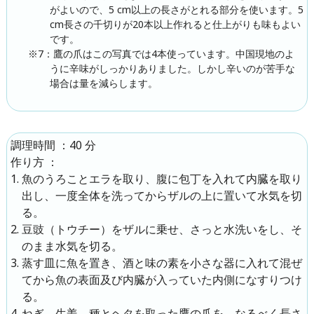
がよいので、5 cm以上の長さがとれる部分を使います。5
cm長さの千切りが20本以上作れると仕上がりも味もよい
です。
※7：鷹の爪はこの写真では4本使っています。中国現地のよ
うに辛味がしっかりありました。しかし辛いのが苦手な
場合は量を減らします。
：
40 分
調理時間
：
作り方
魚のうろことエラを取り、腹に包丁を入れて内臓を取り
出し、一度全体を洗ってからザルの上に置いて水気を切
る。
豆豉（トウチー）をザルに乗せ、さっと水洗いをし、そ
のまま水気を切る。
蒸す皿に魚を置き、酒と味の素を小さな器に入れて混ぜ
てから魚の表面及び内臓が入っていた内側になすりつけ
る。
ねぎ、生姜、種とヘタを取った鷹の爪を、なるべく長さ