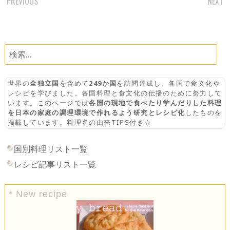
PREVIOUS
NEXT
POST
NAVIGATION
検
索:
世界の
全独立国
を含めて
249か国
を訪問達成し、各国で食文化や
レシピを学びました。各国料理と食文化の伝播のために努力して
います。このページでは
各国の現地で食べたり学んだりした料理
を日本の家庭の調理環境で作れるよう研究とレシピ化
したものを
掲載しています。料理名の由来TIPS付き☆
国別料理リスト一覧
レシピ記事リスト一覧
＊New recipe