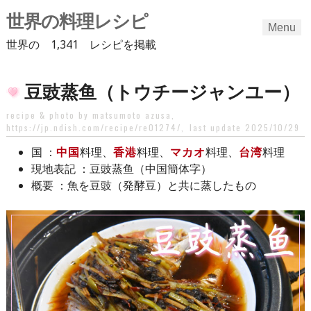
世界の料理レシピ
Menu
世界の 1,341 レシピを掲載
Skip
豆豉蒸鱼（トウチージャンユー）
to
content
recipe & photo by matsumoto azusa,
https://jp.ndish.com/recipe/re01274/
,
last update 2025/10/29
：
中国
料理、
香港
料理、
マカオ
料理、
台湾
料理
国
：豆豉蒸鱼（中国簡体字）
現地表記
：魚を豆豉（発酵豆）と共に蒸したもの
概要