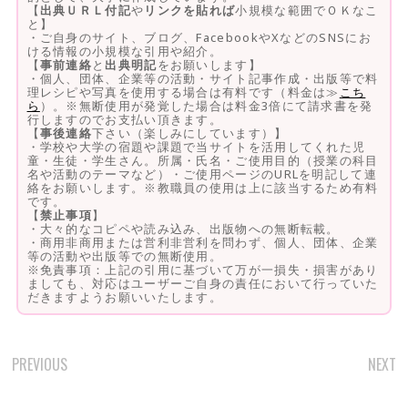
【
出典ＵＲＬ付記
や
リンクを貼れば
小規模な範囲でＯＫなこ
と】
・ご自身のサイト、ブログ、FacebookやXなどのSNSにお
ける情報の小規模な引用や紹介。
【
事前連絡
と
出典明記
をお願いします】
・個人、団体、企業等の活動・サイト記事作成・出版等で料
理レシピや写真を使用する場合は有料です（料金は≫
こち
ら
）。※無断使用が発覚した場合は料金3倍にて請求書を発
行しますのでお支払い頂きます。
【
事後連絡
下さい（楽しみにしています）】
・学校や大学の宿題や課題で当サイトを活用してくれた児
童・生徒・学生さん。所属・氏名・ご使用目的（授業の科目
名や活動のテーマなど）・ご使用ページのURLを明記して連
絡をお願いします。※教職員の使用は上に該当するため有料
です。
【
禁止事項
】
・大々的なコピペや読み込み、出版物への無断転載。
・商用非商用または営利非営利を問わず、個人、団体、企業
等の活動や出版等での無断使用。
※免責事項：上記の引用に基づいて万が一損失・損害があり
ましても、対応はユーザーご自身の責任において行っていた
だきますようお願いいたします。
PREVIOUS
NEXT
POST