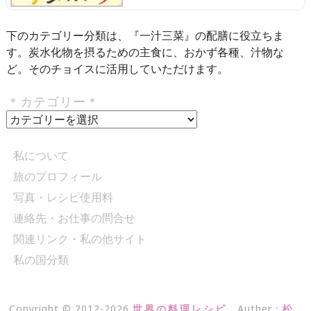
下のカテゴリー分類は、『一汁三菜』の配膳に役立ちま
す。炭水化物を摂るための主食に、おかず各種、汁物な
ど。そのチョイスに活用していただけます。
＊カテゴリー＊
＊
カ
テ
私について
ゴ
旅のプロフィール
リ
写真・レシピ使用料
ー
＊
連絡先・お仕事の問合せ
関連リンク・私の他サイト
私の国分類
Copyright © 2012-2026
世界の料理レシピ
、Auther：
松