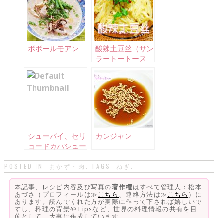
ボボールモアン
酸辣土豆丝（サン
ラートートース
ー）
シューバイ、セリ
カンジャン
ョードカパシュー
バイ
POSTED IN:
おかず・肉
. TAGS:
ねぎ
.
本記事、レシピ内容及び写真の
著作権
はすべて管理人：松本
あづさ（プロフィールは≫
こちら
、連絡方法は≫
こちら
）に
あります。読んでくれた方が実際に作って下されば嬉しいで
すし、料理の背景やTipsなど、世界の料理情報の共有を目
的として、大事に作成しています。