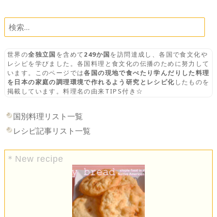
NAVIGATION
検
索:
世界の
全独立国
を含めて
249か国
を訪問達成し、各国で食文化や
レシピを学びました。各国料理と食文化の伝播のために努力して
います。このページでは
各国の現地で食べたり学んだりした料理
を日本の家庭の調理環境で作れるよう研究とレシピ化
したものを
掲載しています。料理名の由来TIPS付き☆
国別料理リスト一覧
レシピ記事リスト一覧
＊New recipe