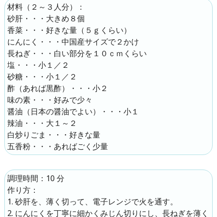
材料（
２～３人分
）：
砂肝
・・・
大きめ８個
香菜
・・・
好きな量（５ｇくらい）
にんにく
・・・
中国産サイズで２かけ
長ねぎ
・・・
白い部分を１０ｃｍくらい
塩
・・・
小１／２
砂糖
・・・
小１／２
酢（あれば黒酢）
・・・
小２
味の素
・・・
好みで少々
醤油（日本の醤油でよい）
・・・
小１
辣油
・・・
大１～２
白炒りごま
・・・
好きな量
五香粉
・・・
あればごく少量
調理時間：10 分
作り方：
砂肝を、薄く切って、電子レンジで火を通す。
にんにくを丁寧に細かくみじん切りにし、長ねぎを薄く