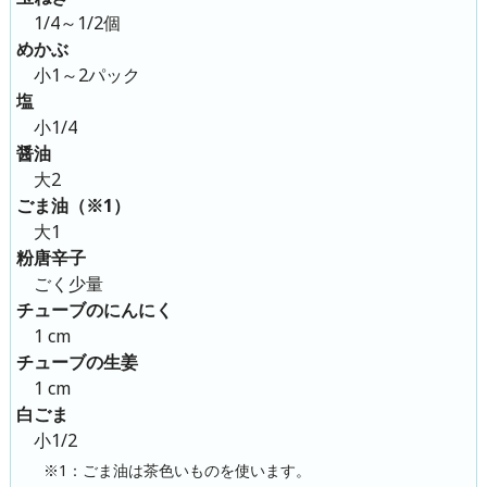
1/4～1/2個
めかぶ
小1～2パック
塩
小1/4
醤油
大2
ごま油（※1）
大1
粉唐辛子
ごく少量
チューブのにんにく
1 cm
チューブの生姜
1 cm
白ごま
小1/2
※1：ごま油は茶色いものを使います。