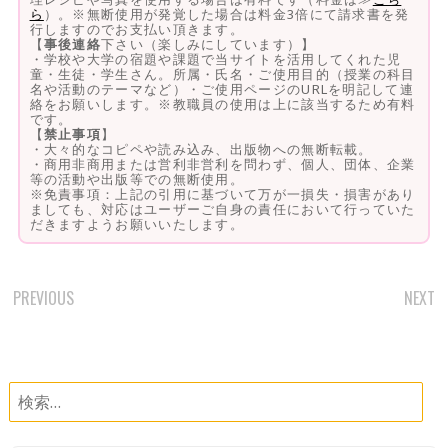
ら
）。※無断使用が発覚した場合は料金3倍にて請求書を発
行しますのでお支払い頂きます。
【
事後連絡
下さい（楽しみにしています）】
・学校や大学の宿題や課題で当サイトを活用してくれた児
童・生徒・学生さん。所属・氏名・ご使用目的（授業の科目
名や活動のテーマなど）・ご使用ページのURLを明記して連
絡をお願いします。※教職員の使用は上に該当するため有料
です。
【
禁止事項
】
・大々的なコピペや読み込み、出版物への無断転載。
・商用非商用または営利非営利を問わず、個人、団体、企業
等の活動や出版等での無断使用。
※免責事項：上記の引用に基づいて万が一損失・損害があり
ましても、対応はユーザーご自身の責任において行っていた
だきますようお願いいたします。
PREVIOUS
NEXT
POST
NAVIGATION
検
索: