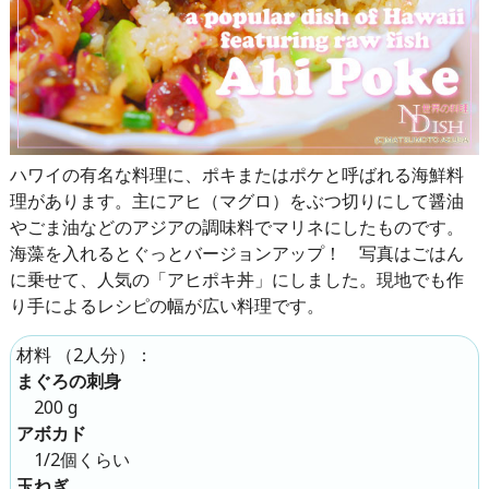
ハワイの有名な料理に、ポキまたはポケと呼ばれる海鮮料
理があります。主にアヒ（マグロ）をぶつ切りにして醤油
やごま油などのアジアの調味料でマリネにしたものです。
海藻を入れるとぐっとバージョンアップ！ 写真はごはん
に乗せて、人気の「アヒポキ丼」にしました。現地でも作
り手によるレシピの幅が広い料理です。
（
2人分
）：
材料
まぐろの刺身
200 g
アボカド
1/2個くらい
玉ねぎ