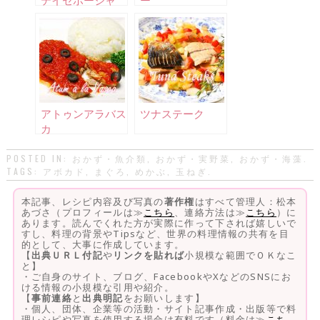
テイセボージャ
ー
アトゥンアラバス
ツナステーク
カ
POSTED IN:
おかず・魚介類
,
おかず・実野菜
,
おかず・海藻
.
TAGS:
アボカド
,
まぐろ
,
めかぶ
,
玉ねぎ
.
本記事、レシピ内容及び写真の
著作権
はすべて管理人：松本
あづさ（プロフィールは≫
こちら
、連絡方法は≫
こちら
）に
あります。読んでくれた方が実際に作って下されば嬉しいで
すし、料理の背景やTipsなど、世界の料理情報の共有を目
的として、大事に作成しています。
【
出典ＵＲＬ付記
や
リンクを貼れば
小規模な範囲でＯＫなこ
と】
・ご自身のサイト、ブログ、FacebookやXなどのSNSにお
ける情報の小規模な引用や紹介。
【
事前連絡
と
出典明記
をお願いします】
・個人、団体、企業等の活動・サイト記事作成・出版等で料
理レシピや写真を使用する場合は有料です（料金は≫
こち