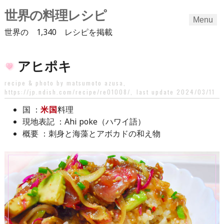
世界の料理レシピ
Menu
世界の 1,340 レシピを掲載
Skip
アヒポキ
to
content
recipe & photo by matsumoto azusa,
https://jp.ndish.com/recipe/re01008/
,
last update 2024/03/11
：
米国
料理
国
：Ahi poke（ハワイ語）
現地表記
：刺身と海藻とアボカドの和え物
概要