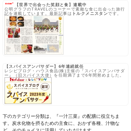
【世界で出会った笑顔と食】連載中
公明グラフのTRAVELのコーナーで素敵な食に出会った旅行
記を連載しています。最新記事は
トルクメニスタン
です。
【スパイスアンバサダー】6年連続就任
レシピブログ・ハウス食品(株)主催の『スパイスアンバサダ
ー』（旧スパイス大使）を任期満了まで6年間努めました。
下のカテゴリー分類は、『一汁三菜』の配膳に役立ちま
す。炭水化物を摂るための主食に、おかず各種、汁物な
ど。そのチョイスに活用していただけます。