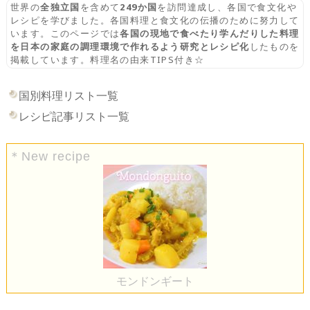
世界の
全独立国
を含めて
249か国
を訪問達成し、各国で食文化や
レシピを学びました。各国料理と食文化の伝播のために努力して
います。このページでは
各国の現地で食べたり学んだりした料理
を日本の家庭の調理環境で作れるよう研究とレシピ化
したものを
掲載しています。料理名の由来TIPS付き☆
国別料理リスト一覧
レシピ記事リスト一覧
＊New recipe
モンドンギート