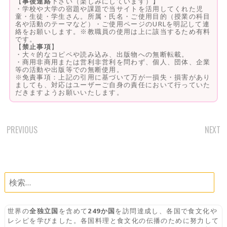
【
事後連絡
下さい（楽しみにしています）】
・学校や大学の宿題や課題で当サイトを活用してくれた児
童・生徒・学生さん。所属・氏名・ご使用目的（授業の科目
名や活動のテーマなど）・ご使用ページのURLを明記して連
絡をお願いします。※教職員の使用は上に該当するため有料
です。
【
禁止事項
】
・大々的なコピペや読み込み、出版物への無断転載。
・商用非商用または営利非営利を問わず、個人、団体、企業
等の活動や出版等での無断使用。
※免責事項：上記の引用に基づいて万が一損失・損害があり
ましても、対応はユーザーご自身の責任において行っていた
だきますようお願いいたします。
PREVIOUS
NEXT
POST
NAVIGATION
検
索:
世界の
全独立国
を含めて
249か国
を訪問達成し、各国で食文化や
レシピを学びました。各国料理と食文化の伝播のために努力して