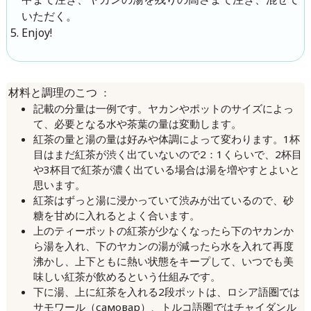
いただく。
Enjoy!
：
材料と調理のこつ
記載の分量は一例です。ヤカンやポットのサイズによっ
て、必要となる水や茶葉の量は変動します。
紅茶の量と湯の量は好みや体調によって変わります。1杯
目はまだ紅茶が渋く出ていないので2：1くらいで、2杯目
や3杯目で紅茶が濃く出ている場合は湯を増やすとよいと
思います。
紅茶はずっと湯に浸かっていて渋みが出ているので、砂
糖を甘めに入れるとよく合います。
上のティーポットの紅茶が少なくなったら下のヤカンか
ら湯を入れ、下のヤカンの湯が減ったら水を入れて再度
沸かし、上下ともに熱い状態をキープして、いつでも美
味しい紅茶が飲めるという仕組みです。
下に湯、上に紅茶を入れる2段ポットは、ロシア語圏では
サモワール（самовар）、トルコ語圏ではチャイダンル