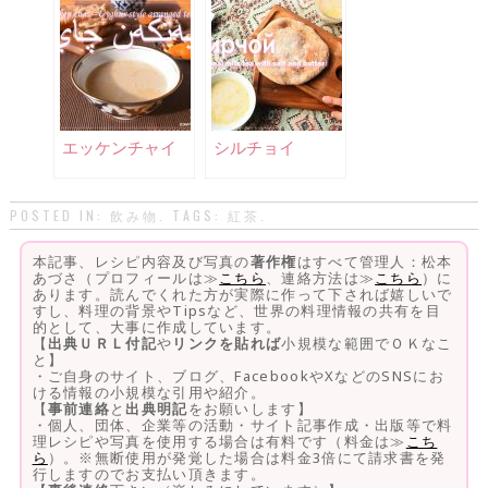
エッケンチャイ
シルチョイ
POSTED IN:
飲み物
. TAGS:
紅茶
.
本記事、レシピ内容及び写真の
著作権
はすべて管理人：松本
あづさ（プロフィールは≫
こちら
、連絡方法は≫
こちら
）に
あります。読んでくれた方が実際に作って下されば嬉しいで
すし、料理の背景やTipsなど、世界の料理情報の共有を目
的として、大事に作成しています。
【
出典ＵＲＬ付記
や
リンクを貼れば
小規模な範囲でＯＫなこ
と】
・ご自身のサイト、ブログ、FacebookやXなどのSNSにお
ける情報の小規模な引用や紹介。
【
事前連絡
と
出典明記
をお願いします】
・個人、団体、企業等の活動・サイト記事作成・出版等で料
理レシピや写真を使用する場合は有料です（料金は≫
こち
ら
）。※無断使用が発覚した場合は料金3倍にて請求書を発
行しますのでお支払い頂きます。