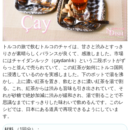
トルコの旅で飲むトルコのチャイは、甘さと渋みとすっき
りさが素晴らしくバランスが良くて、感激しました。市場
にはチャイダンルック（çaydanlık）という二段ポットがず
らっと並んで売られていて、この紅茶が如何にトルコ国民
に浸透しているのかを実感しました。下のポットで湯を沸
かし、上に濃い紅茶を置き、飲むときに濃い紅茶を湯で割
る。これ、紅茶からは渋みも旨味も引き出されていて、そ
れが砂糖で絶妙加減に渋みが緩和され、湯で割ることで不
思議なまでにすっきりした味わいで飲めるんです。このレ
シピでは、日本にある道具で再現できるようにしていま
す。
（
1回分
）：
材料