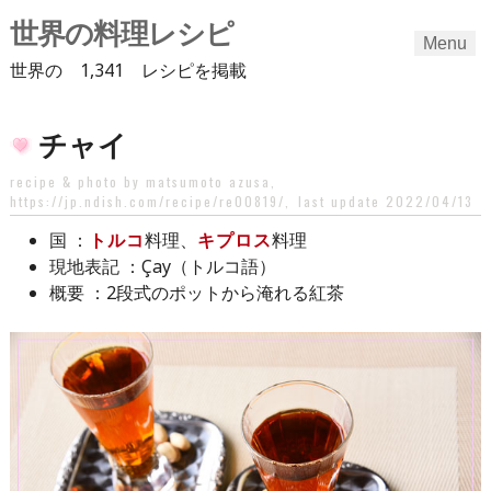
世界の料理レシピ
Menu
世界の 1,341 レシピを掲載
Skip
チャイ
to
content
recipe & photo by matsumoto azusa,
https://jp.ndish.com/recipe/re00819/
,
last update 2022/04/13
：
トルコ
料理、
キプロス
料理
国
：Çay（トルコ語）
現地表記
：2段式のポットから淹れる紅茶
概要