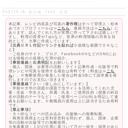
POSTED IN:
飲み物
. TAGS:
紅茶
.
本記事、レシピ内容及び写真の
著作権
はすべて管理人：松本
あづさ（プロフィールは≫
こちら
、連絡方法は≫
こちら
）に
あります。読んでくれた方が実際に作って下されば嬉しいで
すし、料理の背景やTipsなど、世界の料理情報の共有を目
的として、大事に作成しています。
【
出典ＵＲＬ付記
や
リンクを貼れば
小規模な範囲でＯＫなこ
と】
・ご自身のサイト、ブログ、FacebookやXなどのSNSにお
ける情報の小規模な引用や紹介。
【
事前連絡
と
出典明記
をお願いします】
・個人、団体、企業等の活動・サイト記事作成・出版等で料
理レシピや写真を使用する場合は有料です（料金は≫
こち
ら
）。※無断使用が発覚した場合は料金3倍にて請求書を発
行しますのでお支払い頂きます。
【
事後連絡
下さい（楽しみにしています）】
・学校や大学の宿題や課題で当サイトを活用してくれた児
童・生徒・学生さん。所属・氏名・ご使用目的（授業の科目
名や活動のテーマなど）・ご使用ページのURLを明記して連
絡をお願いします。※教職員の使用は上に該当するため有料
です。
【
禁止事項
】
・大々的なコピペや読み込み、出版物への無断転載。
・商用非商用または営利非営利を問わず、個人、団体、企業
等の活動や出版等での無断使用。
※免責事項：上記の引用に基づいて万が一損失・損害があり