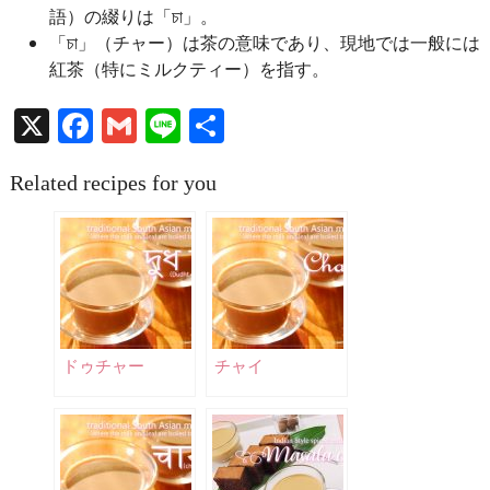
語）の綴りは「চা」。
「চা」（チャー）は茶の意味であり、現地では一般には
紅茶（特にミルクティー）を指す。
X
Facebook
Gmail
Line
共
有
Related recipes for you
ドゥチャー
チャイ