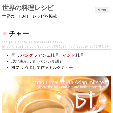
世界の料理レシピ
Menu
世界の 1,341 レシピを掲載
Skip
チャー
to
content
recipe & photo by matsumoto azusa,
https://jp.ndish.com/recipe/re00459/
,
last update 2019/03/06
：
バングラデシュ
料理、
インド
料理
国
：চা（ベンガル語）
現地表記
：煮出して作るミルクティー
概要