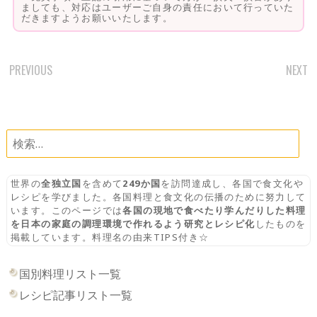
ましても、対応はユーザーご自身の責任において行っていた
だきますようお願いいたします。
PREVIOUS
NEXT
POST
NAVIGATION
検
索:
世界の
全独立国
を含めて
249か国
を訪問達成し、各国で食文化や
レシピを学びました。各国料理と食文化の伝播のために努力して
います。このページでは
各国の現地で食べたり学んだりした料理
を日本の家庭の調理環境で作れるよう研究とレシピ化
したものを
掲載しています。料理名の由来TIPS付き☆
国別料理リスト一覧
レシピ記事リスト一覧