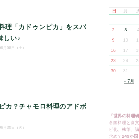
日
月
料理「カドゥンピカ」をスパ
2
3
味しい♪
9
10
1
年08月08日（土）
16
17
1
23
24
2
30
31
« 7月
ピカ？チャモロ料理のアドボ
『世界の料理
各国料理と食
年06月30日（火）
ピ化、執筆、
含めて
249か国