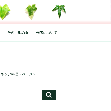
した松本あづさのDIARYです
その土地の食
作者について
ロネシア料理
»
ページ 2
検
索