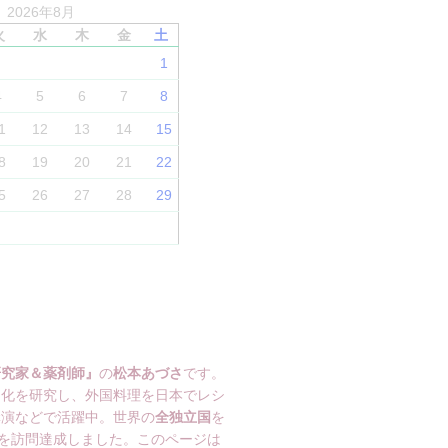
2026年8月
火
水
木
金
土
1
4
5
6
7
8
1
12
13
14
15
8
19
20
21
22
5
26
27
28
29
研究家＆薬剤師』
の
松本あづさ
です。
文化を研究し、外国料理を日本でレシ
講演などで活躍中。世界の
全独立国
を
を訪問達成しました。このページは