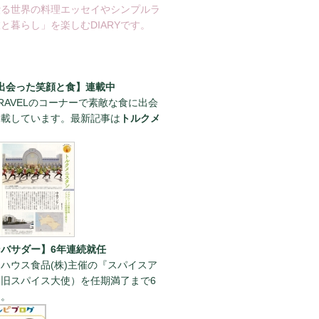
綴る世界の料理エッセイやシンプルラ
と暮らし」を楽しむDIARYです。
出会った笑顔と食】連載中
RAVELのコーナーで素敵な食に出会
連載しています。最新記事は
トルクメ
。
バサダー】6年連続就任
ハウス食品(株)主催の『スパイスア
旧スパイス大使）を任期満了まで6
た。