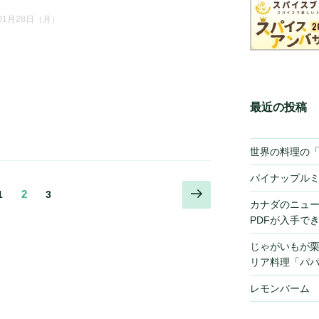
年01月28日（月）
最近の投稿
世界の料理の
パイナップル
次
固
固
2
固
1
3
カナダのニュ
の
定
定
定
PDFが入手で
ペ
ペ
ペ
ペ
ー
ー
ー
ー
じゃがいもが
ジ
ジ
ジ
ジ
リア料理「パ
レモンバーム