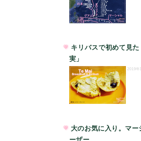
キリバスで初めて見た
投
実」
稿
日:
2019
大のお気に入り。マー
投
ーザー。
稿