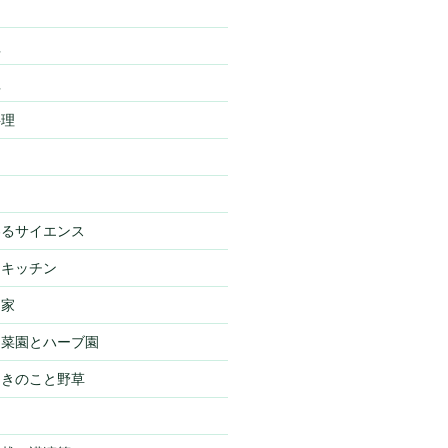
理
理
料理
わるサイエンス
・キッチン
・家
・菜園とハーブ園
・きのこと野草
物