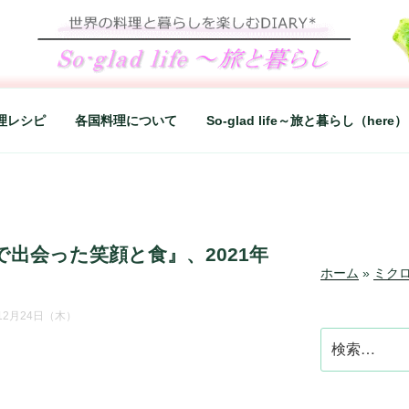
LIFE～旅と暮らし
シンプルライフ、楽しい暮らしなどを綴る、世界248か国を旅
理レシピ
各国料理について
So-glad life～旅と暮らし（here）
出会った笑顔と食』、2021年
ホーム
»
ミク
年12月24日（木）
検
索: