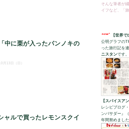
そんな筆者が
イフなど、「旅
【世界で
公明グラフのT
「中に栗が入ったパンノキの
った旅行記を
ニスタン
です
年10月13日（日）
【スパイスアン
レシピブログ・
ンバサダー』（
シャルで買ったレモンスクイ
年間努めまし