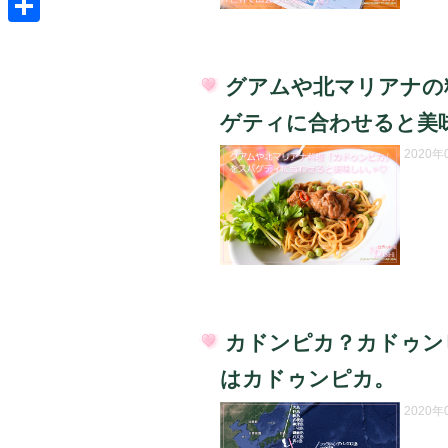
共
有
グアムや北マリアナの
投
ゲティに合わせると美
稿
日:
2020
カドンピカ？カドゥン
投
はカドゥンピカ。
稿
日:
2020