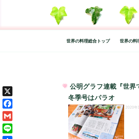
コ
ン
テ
SO-GLAD 
世界の料理のエッセイやレシピ、
ン
ツ
へ
世界の料理総合トップ
世界の料
ス
キ
ッ
プ
公明グラフ連載『世界で
投
冬季号はパラオ
稿
X
日:
2020
Facebook
Gmail
Line