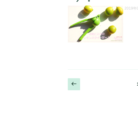
日:
2019
投
前
の
稿
ペ
の
ー
ジ
ペ
ー