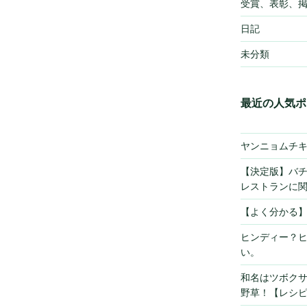
受賞、表彰、
日記
未分類
最近の人気ポ
ヤンニョムチ
【決定版】バ
レストランに
【よく分かる
ヒンディー？
い。
和名はツボク
野草！【レシ