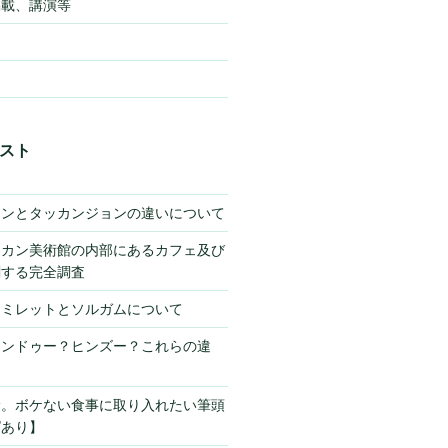
掲載、講演等
スト
キンとタッカンジョンの違いについて
チカン美術館の内部にあるカフェ及び
関する完全調査
】ミレットとソルガムについて
ヒンドゥー？ヒンズー？これらの違
サ。ボケない食事に取り入れたい筆頭
ピあり】