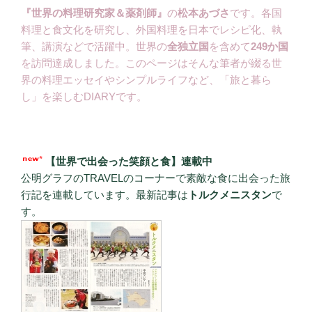
『世界の料理研究家＆薬剤師』
の
松本あづさ
です。各国
料理と食文化を研究し、外国料理を日本でレシピ化、執
筆、講演などで活躍中。世界の
全独立国
を含めて
249か国
を訪問達成しました。このページはそんな筆者が綴る世
界の料理エッセイやシンプルライフなど、「旅と暮ら
し」を楽しむDIARYです。
【世界で出会った笑顔と食】連載中
公明グラフのTRAVELのコーナーで素敵な食に出会った旅
行記を連載しています。最新記事は
トルクメニスタン
で
す。