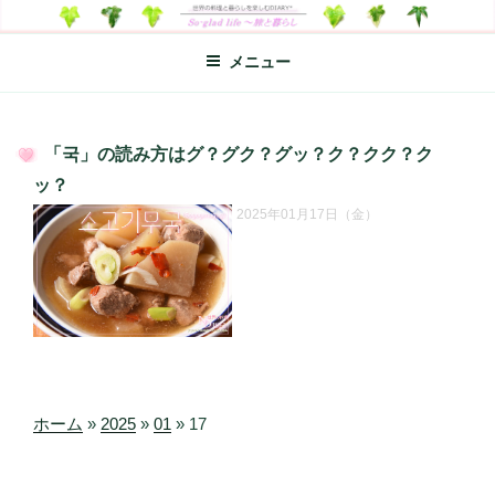
コ
SO-GLAD LIFE～旅と暮らし
世界の料理のエッセイやレシピ、シンプルライフ、楽しい暮らしなどを
ン
綴る、世界248か国を旅した松本あづさのDIARYです
メニュー
テ
ン
ツ
へ
「국」の読み方はグ？グク？グッ？ク？クク？ク
ス
投
ッ？
キ
稿
2025年01月17日（金）
日:
ッ
プ
ホーム
»
2025
»
01
»
17