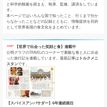
リ
と科学的根拠を踏まえ、執筆、監修、講演をしていま
ー
す。
＊
本ページではいろんな国で知ったこと、行くまで分か
らなかったことなどの記録とともに、情報提供を目的
として世界各国の食文化をまとめています。
【世界で出会った笑顔と食】連載中
公明グラフのTRAVELのコーナーで素敵な食と人に出会
った旅行記を連載しています。最新記事は
トルクメニ
スタン
です。
【スパイスアンバサダー】6年連続就任