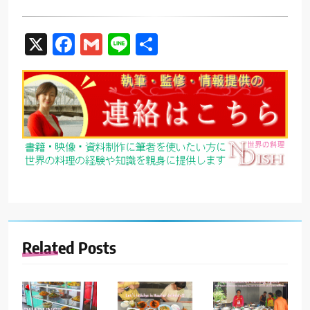
X
Facebook
Gmail
Line
共
有
Related Posts