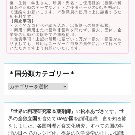
童・生徒・学生さん。所属・氏名・ご使用目的（授業の科
目名や活動のテーマなど）・ご使用ページのURLを明記し
て連絡をお願いします。※教職員の使用は上に該当するた
め有料です。
【
禁止事項
】
・大々的なコピペや読み込み、出版物への無断転載。
・商用非商用または営利非営利を問わず、個人、団体、企
業等の活動や出版等での無断使用。
※免責事項：上記の引用に基づいて万が一損失・損害があ
りましても、対応はユーザーご自身の責任において行って
いただきますようお願いいたします。
＊国分類カテゴリー＊
＊
国
分
類
『世界の料理研究家＆薬剤師』
の
松本あづさ
です。世
カ
界の
全独立国
を含めて
249か国
を訪問達成！食を知る旅
テ
をしました。各国料理と食文化研究、すべての国の料
ゴ
理の日本でのレシピ化。得意の医学薬学の正しい知識