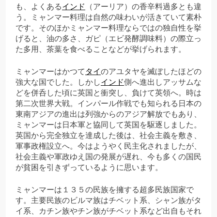
も、よくある
インド
（アーリア）の香辛料過多とも違
う。ミャンマー料理は自然の味わいが活きていて素朴
です。そのほかミャンマー料理ならではの独自性を挙
げると、油の多さ、ガピ（エビ発酵調味料）の際立っ
た多用、茶葉を食べることなどが挙げられます。
ミャンマーはかつて
タイ
のアユタヤを滅ぼしたほどの
強大な国でした。しかし
インド
側へ進出しアッサムな
どを併呑した頃に英国と衝突し、負けて英領へ。時は
第二次世界大戦。インパール作戦でも知られる日本の
東南アジアの進出は列強からのアジア解放でもあり、
ミャンマーは日本軍と協同して英国を駆逐しました。
英国から完全独立を達成した後は、社会主義を敷き、
軍事政権設立へ。今はようやく民主化されましたが、
社会主義や軍政ゆえ国の発展が遅れ、今も多くの国民
が貧困を引きずっているように思います。
ミャンマーは１３５の民族を擁する超多民族国家で
す。主要民族のビルマ族はチベット系、シャン族がタ
イ系、カチン族やチン族がチベット系など出自もそれ