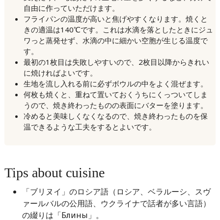
自由に作っていただけます。
フライパンの温度が高いと焦げやすくなります。焼くと
きの適温は140℃です。これは水滴を落としたときにジュ
ワっと蒸発せず、水滴の中に細かい空胞が生じる温度で
す。
最初の1枚目は失敗しやすいので、2枚目以降からきれい
に焼ければよいです。
生地を流し入れる前に必ずボウルの中をよく混ぜます。
何枚も焼くと、重ねて置いておくうちにくっついてしま
うので、焼き終わったものの表面にバターを塗ります。
冷めると美味しくなくなるので、焼き終わったものを保
温できるような工夫をするとよいです。
Tips about cuisine
「ブリヌイ」のロシア語（ロシア、ベラルーシ、スヴ
ァールバルの公用語、ウクライナで話者が多い言語）
の綴りは「Блины」。