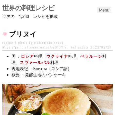
世界の料理レシピ
Menu
世界の 1,340 レシピを掲載
Skip
ブリヌイ
to
content
recipe & photo by matsumoto azusa,
https://jp.ndish.com/recipe/re01037/
,
last update 2022/02/21
：
ロシア
料理、
ウクライナ
料理、
ベラルーシ
料
国
理、
スヴァールバル
料理
：Блины（ロシア語）
現地表記
：発酵生地のパンケーキ
概要