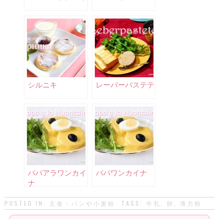
シルニキ
レーバーパステテ
パパアラワンカイ
パパワンカイナ
ナ
POSTED IN:
主食・パンや小麦粉
. TAGS:
牛乳
,
卵
,
薄力粉
.