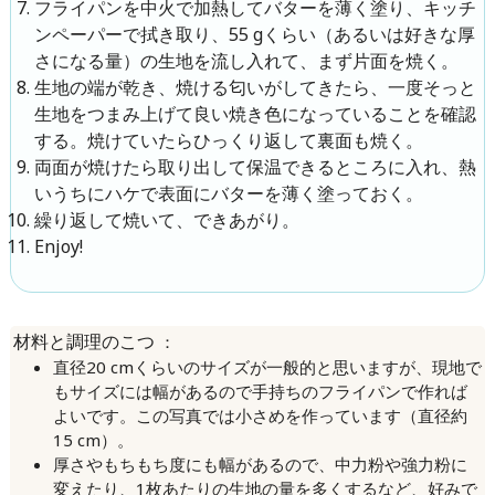
フライパンを中火で加熱してバターを薄く塗り、キッチ
ンペーパーで拭き取り、55 gくらい（あるいは好きな厚
さになる量）の生地を流し入れて、まず片面を焼く。
生地の端が乾き、焼ける匂いがしてきたら、一度そっと
生地をつまみ上げて良い焼き色になっていることを確認
する。焼けていたらひっくり返して裏面も焼く。
両面が焼けたら取り出して保温できるところに入れ、熱
いうちにハケで表面にバターを薄く塗っておく。
繰り返して焼いて、できあがり。
Enjoy!
：
材料と調理のこつ
直径20 cmくらいのサイズが一般的と思いますが、現地で
もサイズには幅があるので手持ちのフライパンで作れば
よいです。この写真では小さめを作っています（直径約
15 cm）。
厚さやもちもち度にも幅があるので、中力粉や強力粉に
変えたり、1枚あたりの生地の量を多くするなど、好みで