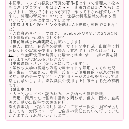
本記事、レシピ内容及び写真の
著作権
はすべて管理人：松本
あづさ（プロフィールは≫
こちら
、連絡方法は≫
こちら
）に
あります。読んでくれた方が実際に作って下されば嬉しいで
すし、料理の背景やTipsなど、世界の料理情報の共有を目
的として、大事に作成しています。
【
出典ＵＲＬ付記
や
リンクを貼れば
小規模な範囲でＯＫなこ
と】
・ご自身のサイト、ブログ、FacebookやXなどのSNSにお
ける情報の小規模な引用や紹介。
【
事前連絡
と
出典明記
をお願いします】
・個人、団体、企業等の活動・サイト記事作成・出版等で料
理レシピや写真を使用する場合は有料です（料金は≫
こち
ら
）。※無断使用が発覚した場合は料金3倍にて請求書を発
行しますのでお支払い頂きます。
【
事後連絡
下さい（楽しみにしています）】
・学校や大学の宿題や課題で当サイトを活用してくれた児
童・生徒・学生さん。所属・氏名・ご使用目的（授業の科目
名や活動のテーマなど）・ご使用ページのURLを明記して連
絡をお願いします。※教職員の使用は上に該当するため有料
です。
【
禁止事項
】
・大々的なコピペや読み込み、出版物への無断転載。
・商用非商用または営利非営利を問わず、個人、団体、企業
等の活動や出版等での無断使用。
※免責事項：上記の引用に基づいて万が一損失・損害があり
ましても、対応はユーザーご自身の責任において行っていた
だきますようお願いいたします。