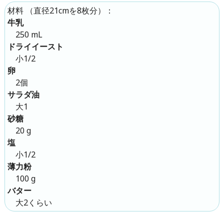
（
直径21cmを8枚分
）：
材料
牛乳
250 mL
ドライイースト
小1/2
卵
2個
サラダ油
大1
砂糖
20 g
塩
小1/2
薄力粉
100 g
バター
大2くらい