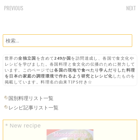
PREVIOUS
NEXT
POST
NAVIGATION
検
索:
世界の
全独立国
を含めて
249か国
を訪問達成し、各国で食文化や
レシピを学びました。各国料理と食文化の伝播のために努力して
います。このページでは
各国の現地で食べたり学んだりした料理
を日本の家庭の調理環境で作れるよう研究とレシピ化
したものを
掲載しています。料理名の由来TIPS付き☆
国別料理リスト一覧
レシピ記事リスト一覧
＊New recipe