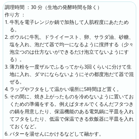
：
30 分
（生地の発酵時間を除く）
調理時間
：
作り方
牛乳を電子レンジか鍋で加熱して人肌程度にあたため
る。
ボウルに牛乳、ドライイースト、卵、サラダ油、砂糖、
塩を入れ、泡だて器で均一になるように撹拌する（少々
泡立つのは仕方ないができるだけ泡立てないようにす
る）。
薄力粉を一度ザルでふるってから3回くらいに分けて生
地に入れ、ダマにならないようにその都度泡だて器で混
ぜる。
ラップやフタをして温かい場所に5時間ほど置く。
その間に、焼き上がったものを冷めないように置いてお
くための準備をする。例えばタオルでくるんだフタつき
の鍋を用意したり、保温機能のある電気鍋に平皿を入れ
てフタをしたり、低温で保温できる炊飯器に平皿を入れ
ておくなど。
バターを湯せんにかけるなどして融かす。