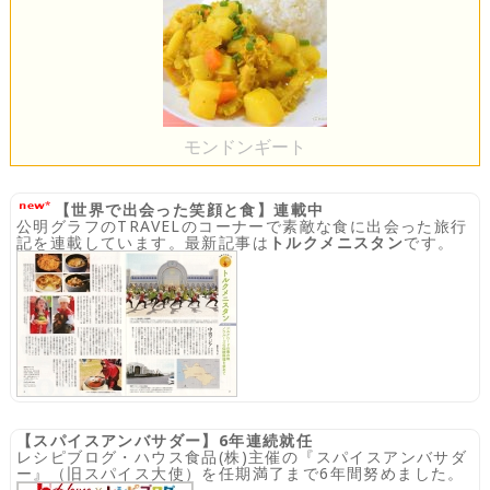
モンドンギート
【世界で出会った笑顔と食】連載中
公明グラフのTRAVELのコーナーで素敵な食に出会った旅行
記を連載しています。最新記事は
トルクメニスタン
です。
【スパイスアンバサダー】6年連続就任
レシピブログ・ハウス食品(株)主催の『スパイスアンバサダ
ー』（旧スパイス大使）を任期満了まで6年間努めました。