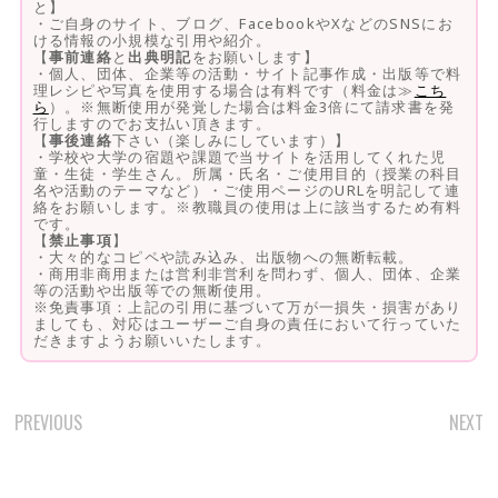
と】
・ご自身のサイト、ブログ、FacebookやXなどのSNSにお
ける情報の小規模な引用や紹介。
【
事前連絡
と
出典明記
をお願いします】
・個人、団体、企業等の活動・サイト記事作成・出版等で料
理レシピや写真を使用する場合は有料です（料金は≫
こち
ら
）。※無断使用が発覚した場合は料金3倍にて請求書を発
行しますのでお支払い頂きます。
【
事後連絡
下さい（楽しみにしています）】
・学校や大学の宿題や課題で当サイトを活用してくれた児
童・生徒・学生さん。所属・氏名・ご使用目的（授業の科目
名や活動のテーマなど）・ご使用ページのURLを明記して連
絡をお願いします。※教職員の使用は上に該当するため有料
です。
【
禁止事項
】
・大々的なコピペや読み込み、出版物への無断転載。
・商用非商用または営利非営利を問わず、個人、団体、企業
等の活動や出版等での無断使用。
※免責事項：上記の引用に基づいて万が一損失・損害があり
ましても、対応はユーザーご自身の責任において行っていた
だきますようお願いいたします。
PREVIOUS
NEXT
POST
NAVIGATION