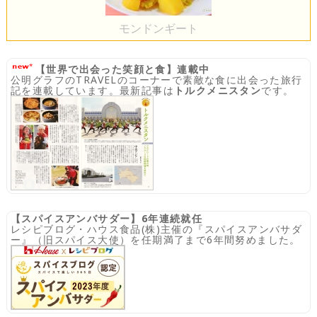
モンドンギート
【世界で出会った笑顔と食】連載中
公明グラフのTRAVELのコーナーで素敵な食に出会った旅行
記を連載しています。最新記事は
トルクメニスタン
です。
【スパイスアンバサダー】6年連続就任
レシピブログ・ハウス食品(株)主催の『スパイスアンバサダ
ー』（旧スパイス大使）を任期満了まで6年間努めました。