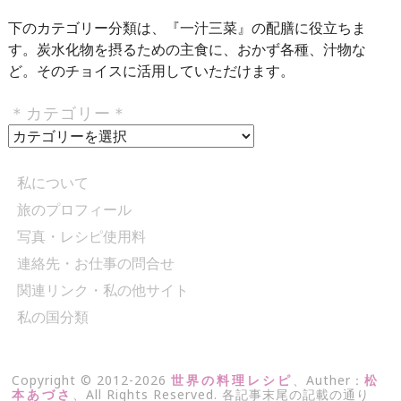
下のカテゴリー分類は、『一汁三菜』の配膳に役立ちま
す。炭水化物を摂るための主食に、おかず各種、汁物な
ど。そのチョイスに活用していただけます。
＊カテゴリー＊
＊
カ
テ
私について
ゴ
旅のプロフィール
リ
写真・レシピ使用料
ー
＊
連絡先・お仕事の問合せ
関連リンク・私の他サイト
私の国分類
Copyright © 2012-2026
世界の料理レシピ
、Auther：
松
本あづさ
、All Rights Reserved. 各記事末尾の記載の通り