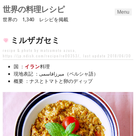
世界の料理レシピ
Menu
世界の 1,340 レシピを掲載
Skip
ミルザガセミ
to
content
recipe & photo by matsumoto azusa,
https://jp.ndish.com/recipe/re00353/
,
last update 2018/06/30
：
イラン
料理
国
：میرزاقاسمی（ペルシャ語）
現地表記
：ナスとトマトと卵のディップ
概要