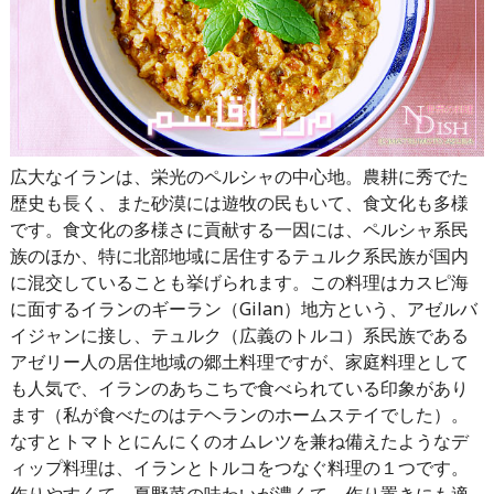
広大なイランは、栄光のペルシャの中心地。農耕に秀でた
歴史も長く、また砂漠には遊牧の民もいて、食文化も多様
です。食文化の多様さに貢献する一因には、ペルシャ系民
族のほか、特に北部地域に居住するテュルク系民族が国内
に混交していることも挙げられます。この料理はカスピ海
に面するイランのギーラン（Gilan）地方という、アゼルバ
イジャンに接し、テュルク（広義のトルコ）系民族である
アゼリー人の居住地域の郷土料理ですが、家庭料理として
も人気で、イランのあちこちで食べられている印象があり
ます（私が食べたのはテヘランのホームステイでした）。
なすとトマトとにんにくのオムレツを兼ね備えたようなデ
ィップ料理は、イランとトルコをつなぐ料理の１つです。
作りやすくて、夏野菜の味わいが濃くて、作り置きにも適