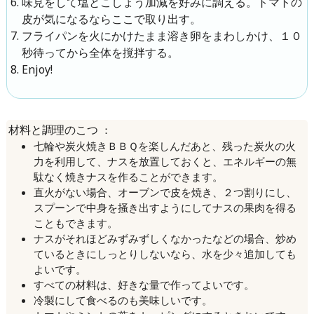
味見をして塩とこしょう加減を好みに調える。トマトの
皮が気になるならここで取り出す。
フライパンを火にかけたまま溶き卵をまわしかけ、１０
秒待ってから全体を撹拌する。
Enjoy!
：
材料と調理のこつ
七輪や炭火焼きＢＢＱを楽しんだあと、残った炭火の火
力を利用して、ナスを放置しておくと、エネルギーの無
駄なく焼きナスを作ることができます。
直火がない場合、オーブンで皮を焼き、２つ割りにし、
スプーンで中身を掻き出すようにしてナスの果肉を得る
こともできます。
ナスがそれほどみずみずしくなかったなどの場合、炒め
ているときにしっとりしないなら、水を少々追加しても
よいです。
すべての材料は、好きな量で作ってよいです。
冷製にして食べるのも美味しいです。