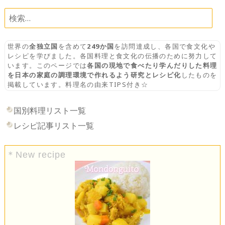
検
索:
世界の
全独立国
を含めて
249か国
を訪問達成し、各国で食文化や
レシピを学びました。各国料理と食文化の伝播のために努力して
います。このページでは
各国の現地で食べたり学んだりした料理
を日本の家庭の調理環境で作れるよう研究とレシピ化
したものを
掲載しています。料理名の由来TIPS付き☆
国別料理リスト一覧
レシピ記事リスト一覧
＊New recipe