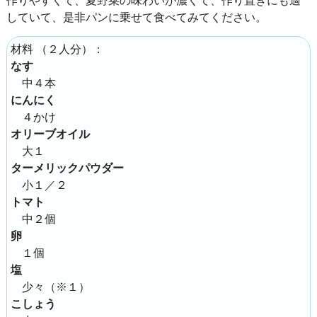
していて、是非パンに乗せて食べてみてください。
（
２人分
）：
材料
なす
中４本
にんにく
４かけ
オリーブオイル
大１
ターメリックパウダー
小１／２
トマト
中２個
卵
１個
塩
少々（※１）
こしょう