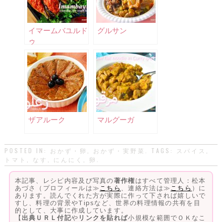
イマームバユルド
グルサン
ゥ
ザアルーク
マルグーガ
POSTED IN:
おかず・卵
,
おかず・実野菜
. TAGS:
スパイス
,
トマト
,
なす
,
にんにく
,
卵
.
本記事、レシピ内容及び写真の
著作権
はすべて管理人：松本
あづさ（プロフィールは≫
こちら
、連絡方法は≫
こちら
）に
あります。読んでくれた方が実際に作って下されば嬉しいで
すし、料理の背景やTipsなど、世界の料理情報の共有を目
的として、大事に作成しています。
【
出典ＵＲＬ付記
や
リンクを貼れば
小規模な範囲でＯＫなこ