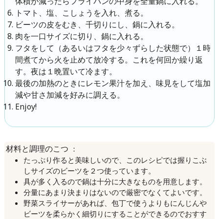
体積が減ったらフライパンの中身を全量鍋に入れる。
トマト、塩、こしょうを入れ、煮る。
ビーツの皮をむき、千切りにし、鍋に入れる。
肉を一口サイズに切り、鍋に入れる。
フタをして（あるいはフタを少々ずらした状態で）１時
間煮てから火を止めて放冷する。これを何回か繰り返
す。夜は１晩置いて冷ます。
最後の加熱のときにレモン果汁を加え、味見をして塩加
減や甘さ加減を好みに調える。
Enjoy!
：
材料と調理のこつ
たっぷり作ると美味しいので、このレシピでは握りこぶ
しサイズのビーツを２つ使っています。
具が多く入るので鍋は十分に大きなものを用意します。
分量にあまり決まりはないので厳密でなくてよいです。
野菜スライサーがあれば、包丁で使うよりもにんじんや
ビーツを柔らかく細切りにすることができるのでおすす