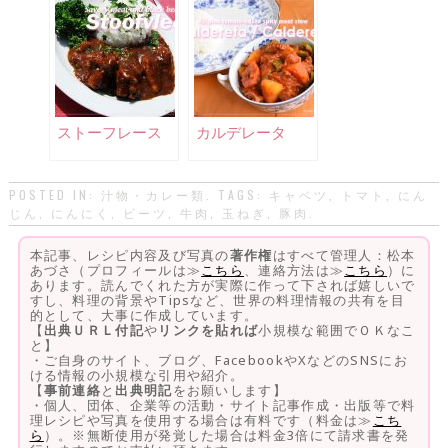
ストーフレース
カルデレータ
POSTED IN:
汁物・カレー類
. TAGS:
キャベツ
,
トマト
,
にん
じん
,
にんにく
,
ビーツ
,
牛肉
,
玉ねぎ
,
豚肉
.
本記事、レシピ内容及び写真の
著作権
はすべて管理人：松本
あづさ（プロフィールは≫
こちら
、連絡方法は≫
こちら
）に
あります。読んでくれた方が実際に作って下されば嬉しいで
すし、料理の背景やTipsなど、世界の料理情報の共有を目
的として、大事に作成しています。
【
出典ＵＲＬ付記
や
リンクを貼れば
小規模な範囲でＯＫなこ
と】
・ご自身のサイト、ブログ、FacebookやXなどのSNSにお
ける情報の小規模な引用や紹介。
【
事前連絡
と
出典明記
をお願いします】
・個人、団体、企業等の活動・サイト記事作成・出版等で料
理レシピや写真を使用する場合は有料です（料金は≫
こち
ら
）。※無断使用が発覚した場合は料金3倍にて請求書を発