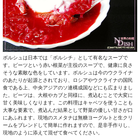
ボルシュは日本では「ボルシチ」として有名なスープで
す。ビーツという赤い根菜が主役のスープで、健康に良さ
そうな素敵な色をしています。ボルシュは今のウクライナ
のあたりが起源とされており、ロシアやウクライナの国民
食である上、中央アジアのソ連構成国などにも広まりまし
た。ビーツは、大根やカブと同様に、煮込むことで大変に
甘く美味しくなります。この料理はキャベツを使うことも
大事な要素で、煮込んだ結果として野菜の優しい甘さが口
にあふれます。現地のスメタナは無糖ヨーグルトと生クリ
ームをブレンドして簡単に作れますので、是非手作りし、
現地のように添えて混ぜて食べてください。