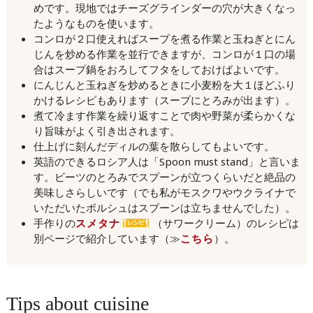
めです。現地ではチーズグラインダーの穴が大きくなっ
たようなものを使います。
コンロが２口使えればスープを煮る作業と玉ねぎとにん
じんを炒める作業を並行できますが、コンロが１口の場
合はスープ鍋をおろしてフタをしておけばよいです。
にんじんと玉ねぎを炒めるときに小麦粉を大１ほどふり
かけるレシピもあります（スープにとろみが出ます）。
煮て冷ます作業を繰り返すことで肉や野菜が柔らかくな
り旨味がよく引き出されます。
仕上げに刻んだディルの葉を散らしてもよいです。
英語のできるロシア人は「Spoon must stand」と言いま
す。ビーツのとろみでスプーンが立つくらいだと絶品の
美味しさらしいです（でも私がモスクワやウクライナで
いただいたボルシュはスプーンは立ちませんでした）。
手作りの
スメタナ
（サワークリーム）のレシピは
別ページで紹介しています（≫
こちら
）。
Tips about cuisine