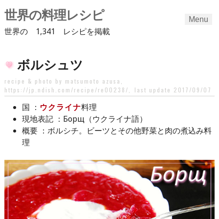
世界の料理レシピ
Menu
世界の 1,341 レシピを掲載
Skip
ボルシュツ
to
content
recipe & photo by matsumoto azusa,
https://jp.ndish.com/recipe/re00238/
,
last update 2017/09/07
：
ウクライナ
料理
国
：Борщ（ウクライナ語）
現地表記
：ボルシチ。ビーツとその他野菜と肉の煮込み料
概要
理