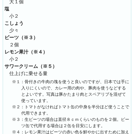
大１個
塩
小２
こしょう
少々
ビーツ（※３）
２個
レモン果汁（※４）
小２
サワークリーム（※５）
仕上げに乗せる量
※１：骨付きの牛肉の塊を使うと良いのですが、日本では手に
入りにくいので、カレー用の肉や、豚肉を使うなどする
とよいです。写真は豚かたまり肉とスペアリブを混ぜて
使っています。
※２：トマトがなければトマト缶の中身を半分ほど使うことで
代用できます。
※３：生ビーツの場合は直径８ｃｍくらいのものを２個。ビー
ツ缶で代用する場合は２缶を目安にします。
※４：レモン果汁はビーツの赤い色を鮮やかに出すために加え