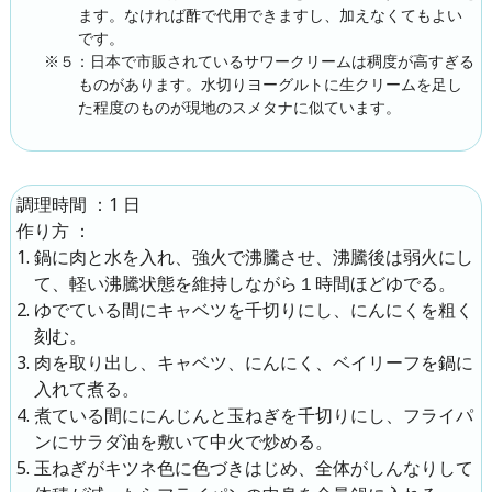
ます。なければ酢で代用できますし、加えなくてもよい
です。
※５：日本で市販されているサワークリームは稠度が高すぎる
ものがあります。水切りヨーグルトに生クリームを足し
た程度のものが現地のスメタナに似ています。
：1 日
調理時間
：
作り方
鍋に肉と水を入れ、強火で沸騰させ、沸騰後は弱火にし
て、軽い沸騰状態を維持しながら１時間ほどゆでる。
ゆでている間にキャベツを千切りにし、にんにくを粗く
刻む。
肉を取り出し、キャベツ、にんにく、ベイリーフを鍋に
入れて煮る。
煮ている間ににんじんと玉ねぎを千切りにし、フライパ
ンにサラダ油を敷いて中火で炒める。
玉ねぎがキツネ色に色づきはじめ、全体がしんなりして