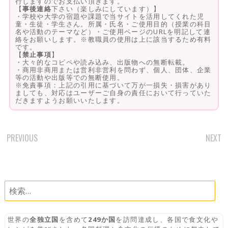
行しますのでお支払い頂きます。
【
事後連絡
下さい（楽しみにしています）】
・学校や大学の宿題や課題で当サイトを活用してくれた児
童・生徒・学生さん。所属・氏名・ご使用目的（授業の科目
名や活動のテーマなど）・ご使用ページのURLを明記して連
絡をお願いします。※教職員の使用は上に該当するため有料
です。
【
禁止事項
】
・大々的なコピペや読み込み、出版物への無断転載。
・商用非商用または営利非営利を問わず、個人、団体、企業
等の活動や出版等での無断使用。
※免責事項：上記の引用に基づいて万が一損失・損害があり
ましても、対応はユーザーご自身の責任において行っていた
だきますようお願いいたします。
PREVIOUS
NEXT
POST
NAVIGATION
検
索:
世界の
全独立国
を含めて
249か国
を訪問達成し、各国で食文化や