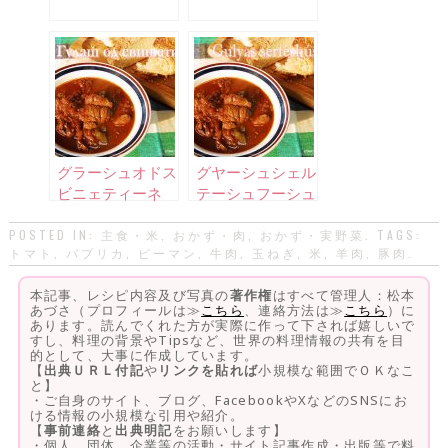
グラーシュオドス
グヤーシュシェル
ビニェティーネ
テーシュフーシュ
POSTED IN:
主食・米
,
おかず・肉
,
おかず・実野菜
. TAGS:
トマト
,
パプリカ
,
ピーマン
,
牛肉
,
玉ねぎ
,
米
,
羊肉
,
豚肉
.
本記事、レシピ内容及び写真の
著作権
はすべて管理人：松本
あづさ（プロフィールは≫
こちら
、連絡方法は≫
こちら
）に
あります。読んでくれた方が実際に作って下されば嬉しいで
すし、料理の背景やTipsなど、世界の料理情報の共有を目
的として、大事に作成しています。
【
出典ＵＲＬ付記
や
リンクを貼れば
小規模な範囲でＯＫなこ
と】
・ご自身のサイト、ブログ、FacebookやXなどのSNSにお
ける情報の小規模な引用や紹介。
【
事前連絡
と
出典明記
をお願いします】
・個人、団体、企業等の活動・サイト記事作成・出版等で料