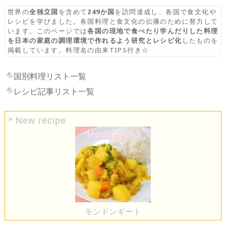
世界の
全独立国
を含めて
249か国
を訪問達成し、各国で食文化や
レシピを学びました。各国料理と食文化の伝播のために努力して
います。このページでは
各国の現地で食べたり学んだりした料理
を日本の家庭の調理環境で作れるよう研究とレシピ化
したものを
掲載しています。料理名の由来TIPS付き☆
国別料理リスト一覧
レシピ記事リスト一覧
＊New recipe
モンドンギート