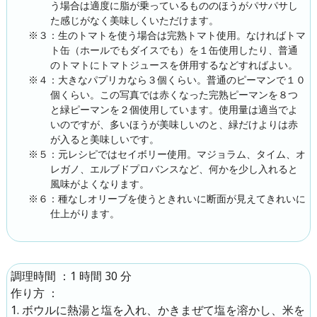
う場合は適度に脂が乗っているもののほうがパサパサし
た感じがなく美味しくいただけます。
※３：生のトマトを使う場合は完熟トマト使用。なければトマ
ト缶（ホールでもダイスでも）を１缶使用したり、普通
のトマトにトマトジュースを併用するなどすればよい。
※４：大きなパプリカなら３個くらい。普通のピーマンで１０
個くらい。この写真では赤くなった完熟ピーマンを８つ
と緑ピーマンを２個使用しています。使用量は適当でよ
いのですが、多いほうが美味しいのと、緑だけよりは赤
が入ると美味しいです。
※５：元レシピではセイボリー使用。マジョラム、タイム、オ
レガノ、エルブドプロバンスなど、何かを少し入れると
風味がよくなります。
※６：種なしオリーブを使うときれいに断面が見えてきれいに
仕上がります。
：1 時間 30 分
調理時間
：
作り方
ボウルに熱湯と塩を入れ、かきまぜて塩を溶かし、米を