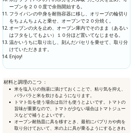
ーブンを２００度で余熱開始する。
フライパンの中身を耐熱容器に移し、オリーブの輪切り
をちょんちょんと乗せ、オーブンで２０分焼く。
オーブンの火を止め、オーブン庫内でそのまま（あるい
はフタをしてもよい）１０分ほど置いてなじませる。
温かいうちに取り出し、刻んだパセリを乗せて、取り分
けていただきます。
Enjoy!
：
材料と調理のこつ
米を塩入りの熱湯に漬けておくことで、粘り気を抑え、
パラパラと米を炊けるようになります。
トマト缶を使う場合は缶汁も使うとよいです。トマトの
旨味が重要なので、トマトが少ない場合はトマトジュー
スなどで補うとよいです。
オーブン耐熱皿に具を移すとき、最初にパプリカや肉を
取り分けておいて、米の上に具が乗るようにするときれ