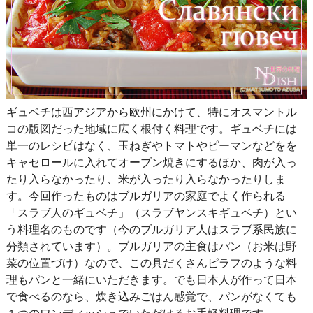
ギュベチは西アジアから欧州にかけて、特にオスマントル
コの版図だった地域に広く根付く料理です。ギュベチには
単一のレシピはなく、玉ねぎやトマトやピーマンなどをを
キャセロールに入れてオーブン焼きにするほか、肉が入っ
たり入らなかったり、米が入ったり入らなかったりしま
す。今回作ったものはブルガリアの家庭でよく作られる
「スラブ人のギュベチ」（スラブヤンスキギュベチ）とい
う料理名のものです（今のブルガリア人はスラブ系民族に
分類されています）。ブルガリアの主食はパン（お米は野
菜の位置づけ）なので、この具だくさんピラフのような料
理もパンと一緒にいただきます。でも日本人が作って日本
で食べるのなら、炊き込みごはん感覚で、パンがなくても
１つのワンディッシュでいただけるお手軽料理です。