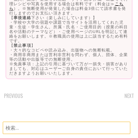
理レシピや写真を使用する場合は有料です（料金は≫
こち
ら
）。※無断使用が発覚した場合は料金3倍にて請求書を発
行しますのでお支払い頂きます。
【
事後連絡
下さい（楽しみにしています）】
・学校や大学の宿題や課題で当サイトを活用してくれた児
童・生徒・学生さん。所属・氏名・ご使用目的（授業の科目
名や活動のテーマなど）・ご使用ページのURLを明記して連
絡をお願いします。※教職員の使用は上に該当するため有料
です。
【
禁止事項
】
・大々的なコピペや読み込み、出版物への無断転載。
・商用非商用または営利非営利を問わず、個人、団体、企業
等の活動や出版等での無断使用。
※免責事項：上記の引用に基づいて万が一損失・損害があり
ましても、対応はユーザーご自身の責任において行っていた
だきますようお願いいたします。
PREVIOUS
NEXT
POST
NAVIGATION
検
索: