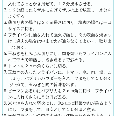
入れてさっとかき混ぜて、１２分浸水させる。
１２分経ったらザルにあげてザルの上で放置し、水分を
よく切る。
薄切り肉の場合は３ｃｍ長さに切り、塊肉の場合は一口
サイズに切る。
フライパンに油を入れて強火で熱し、肉の表面を焼きつ
け（塊肉の場合は中まで火が通らなくてよい）、取り出
しておく。
玉ねぎを粗みじん切りにし、肉を焼いたフライパンに入
れて中火で加熱し、透き通るまで炒める。
トマトを２ｃｍ角くらいに切る。
玉ねぎの入ったフライパンに、トマト、水、肉、塩、こ
しょう、パプリカパウダーを入れ、フタをして１０分く
らい煮て、玉ねぎと肉の旨味を出す。
ピーマンあるいはパプリカを２ｃｍ角に切り、フライパ
ンに入れてさらに５分ほど煮る。
米と油を入れて弱火にし、米の上に野菜や肉が乗るよう
にし、フタをして、目安として１５分ほど煮る。
米がフライパンの中の水分を大体吸ったら火を止め、オ