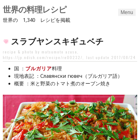
世界の料理レシピ
Menu
世界の 1,340 レシピを掲載
Skip
スラブヤンスキギュベチ
to
content
recipe & photo by matsumoto azusa,
https://jp.ndish.com/recipe/re00232/
,
last update 2017/08/24
：
ブルガリア
料理
国
：Славянски гювеч（ブルガリア語）
現地表記
：米と野菜のトマト煮のオーブン焼き
概要