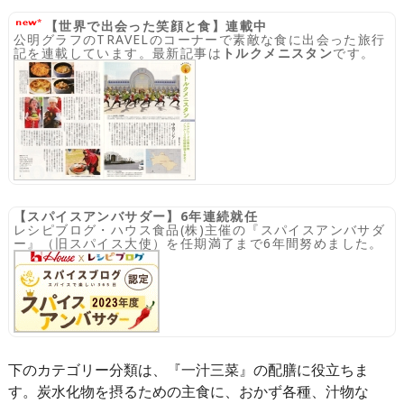
【世界で出会った笑顔と食】連載中
公明グラフのTRAVELのコーナーで素敵な食に出会った旅行
記を連載しています。最新記事は
トルクメニスタン
です。
【スパイスアンバサダー】6年連続就任
レシピブログ・ハウス食品(株)主催の『スパイスアンバサダ
ー』（旧スパイス大使）を任期満了まで6年間努めました。
下のカテゴリー分類は、『一汁三菜』の配膳に役立ちま
す。炭水化物を摂るための主食に、おかず各種、汁物な