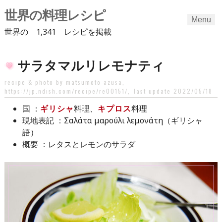
世界の料理レシピ
Menu
世界の 1,341 レシピを掲載
Skip
サラタマルリレモナティ
to
content
recipe & photo by matsumoto azusa,
https://jp.ndish.com/recipe/re00151/
,
last update 2022/05/18
：
ギリシャ
料理、
キプロス
料理
国
：Σαλάτα μαρούλι λεμονάτη（ギリシャ
現地表記
語）
：レタスとレモンのサラダ
概要