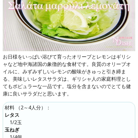
お日様をいっぱい浴びて育ったオリーブとレモンはギリシ
ャなど地中海諸国の象徴的な食材です。良質のオリーブオ
イルに、みずみずしいレモンの酸味がきゅっと引き締ま
る、美味しいレタスサラダは、ギリシャ人の家庭料理とし
てもポピュラーな一品です。塩分を含まないのでとても健
康に良いサラダだと思います。
（
2～4人分
）：
材料
レタス
1/2玉
玉ねぎ
1/4個