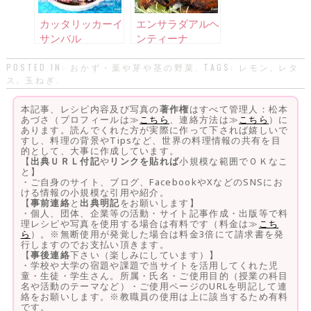
カッタリッカーイ
エンサラダアルヘ
サンバル
ンティーナ
POSTED IN:
おかず・葉や芽や茎の野菜
. TAGS:
レモン
,
レタ
ス
,
玉ねぎ
.
本記事、レシピ内容及び写真の
著作権
はすべて管理人：松本
あづさ（プロフィールは≫
こちら
、連絡方法は≫
こちら
）に
あります。読んでくれた方が実際に作って下されば嬉しいで
すし、料理の背景やTipsなど、世界の料理情報の共有を目
的として、大事に作成しています。
【
出典ＵＲＬ付記
や
リンクを貼れば
小規模な範囲でＯＫなこ
と】
・ご自身のサイト、ブログ、FacebookやXなどのSNSにお
ける情報の小規模な引用や紹介。
【
事前連絡
と
出典明記
をお願いします】
・個人、団体、企業等の活動・サイト記事作成・出版等で料
理レシピや写真を使用する場合は有料です（料金は≫
こち
ら
）。※無断使用が発覚した場合は料金3倍にて請求書を発
行しますのでお支払い頂きます。
【
事後連絡
下さい（楽しみにしています）】
・学校や大学の宿題や課題で当サイトを活用してくれた児
童・生徒・学生さん。所属・氏名・ご使用目的（授業の科目
名や活動のテーマなど）・ご使用ページのURLを明記して連
絡をお願いします。※教職員の使用は上に該当するため有料
です。