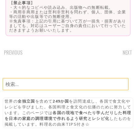
【
禁止事項
】
・大々的なコピペや読み込み、出版物への無断転載。
・商用非商用または営利非営利を問わず、個人、団体、企業
等の活動や出版等での無断使用。
※免責事項：上記の引用に基づいて万が一損失・損害があり
ましても、対応はユーザーご自身の責任において行っていた
だきますようお願いいたします。
PREVIOUS
NEXT
POST
NAVIGATION
検
索:
世界の
全独立国
を含めて
249か国
を訪問達成し、各国で食文化や
レシピを学びました。各国料理と食文化の伝播のために努力して
います。このページでは
各国の現地で食べたり学んだりした料理
を日本の家庭の調理環境で作れるよう研究とレシピ化
したものを
掲載しています。料理名の由来TIPS付き☆