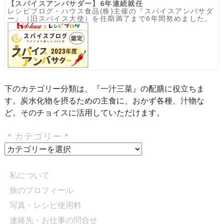
【スパイスアンバサダー】6年連続就任
レシピブログ・ハウス食品(株)主催の『スパイスアンバサダ
ー』（旧スパイス大使）を任期満了まで6年間努めました。
下のカテゴリー分類は、『一汁三菜』の配膳に役立ちま
す。炭水化物を摂るための主食に、おかず各種、汁物な
ど。そのチョイスに活用していただけます。
＊カテゴリー＊
＊
カ
テ
私について
ゴ
旅のプロフィール
リ
写真・レシピ使用料
ー
＊
連絡先・お仕事の問合せ