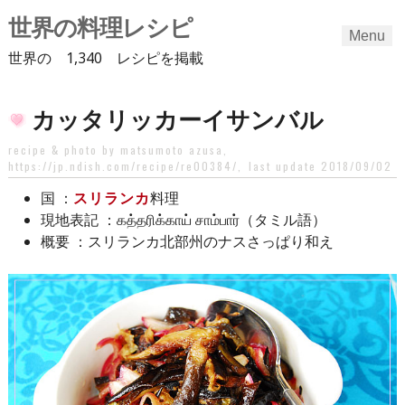
世界の料理レシピ
Menu
世界の 1,340 レシピを掲載
Skip
カッタリッカーイサンバル
to
content
recipe & photo by matsumoto azusa,
https://jp.ndish.com/recipe/re00384/
,
last update 2018/09/02
：
スリランカ
料理
国
：கத்தரிக்காய் சாம்பார்（タミル語）
現地表記
：スリランカ北部州のナスさっぱり和え
概要