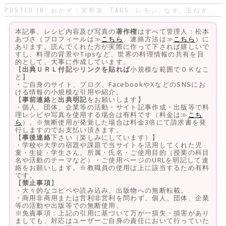
POSTED IN:
おかず・実野菜
. TAGS:
レモン
,
なす
,
玉ねぎ
.
本記事、レシピ内容及び写真の
著作権
はすべて管理人：松本
あづさ（プロフィールは≫
こちら
、連絡方法は≫
こちら
）に
あります。読んでくれた方が実際に作って下されば嬉しいで
すし、料理の背景やTipsなど、世界の料理情報の共有を目
的として、大事に作成しています。
【
出典ＵＲＬ付記
や
リンクを貼れば
小規模な範囲でＯＫなこ
と】
・ご自身のサイト、ブログ、FacebookやXなどのSNSにお
ける情報の小規模な引用や紹介。
【
事前連絡
と
出典明記
をお願いします】
・個人、団体、企業等の活動・サイト記事作成・出版等で料
理レシピや写真を使用する場合は有料です（料金は≫
こち
ら
）。※無断使用が発覚した場合は料金3倍にて請求書を発
行しますのでお支払い頂きます。
【
事後連絡
下さい（楽しみにしています）】
・学校や大学の宿題や課題で当サイトを活用してくれた児
童・生徒・学生さん。所属・氏名・ご使用目的（授業の科目
名や活動のテーマなど）・ご使用ページのURLを明記して連
絡をお願いします。※教職員の使用は上に該当するため有料
です。
【
禁止事項
】
・大々的なコピペや読み込み、出版物への無断転載。
・商用非商用または営利非営利を問わず、個人、団体、企業
等の活動や出版等での無断使用。
※免責事項：上記の引用に基づいて万が一損失・損害があり
ましても、対応はユーザーご自身の責任において行っていた