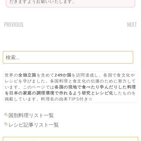
だきますようお願いいたします。
PREVIOUS
NEXT
POST
NAVIGATION
検
索:
世界の
全独立国
を含めて
249か国
を訪問達成し、各国で食文化や
レシピを学びました。各国料理と食文化の伝播のために努力して
います。このページでは
各国の現地で食べたり学んだりした料理
を日本の家庭の調理環境で作れるよう研究とレシピ化
したものを
掲載しています。料理名の由来TIPS付き☆
国別料理リスト一覧
レシピ記事リスト一覧