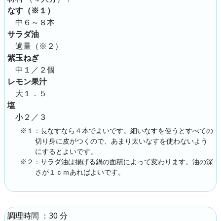
なす（※１）
中６～８本
サラダ油
適量（※２）
紫玉ねぎ
中１／２個
レモン果汁
大１．５
塩
小２／３
※１：長なすなら４本でよいです。細いなすを使うとすべての
切り身に皮がつくので、あまり太いなすを使わないよう
にするとよいです。
※２：サラダ油は揚げる鍋の面積によって変わります。油の深
さが１ｃｍあればよいです。
：30 分
調理時間