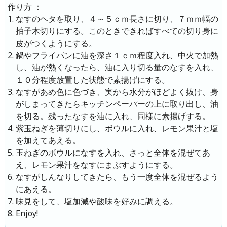
：
作り方
なすのヘタを取り、４～５ｃｍ長さに切り、７ｍｍ幅の
拍子木切りにする。このときできればすべての切り身に
皮がつくようにする。
鍋やフライパンに油を深さ１ｃｍ程度入れ、中火で加熱
し、油が熱くなったら、油に入り切る量のなすを入れ、
１０分程度放置した状態で素揚げにする。
なすがあめ色に色づき、実から水分がほどよく抜け、身
がしまってきたらキッチンペーパーの上に取り出し、油
を切る。残ったなすを油に入れ、同様に素揚げする。
紫玉ねぎを薄切りにし、ボウルに入れ、レモン果汁と塩
を加えてあえる。
玉ねぎのボウルになすを入れ、さっと全体を混ぜてあ
え、レモン果汁をなすにまぶすようにする。
なすがしんなりしてきたら、もう一度全体を混ぜるよう
にあえる。
味見をして、塩加減や酸味を好みに調える。
Enjoy!