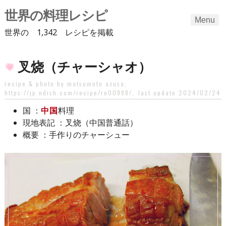
世界の料理レシピ
Menu
世界の 1,342 レシピを掲載
Skip
叉烧（チャーシャオ）
to
content
recipe & photo by matsumoto azusa,
https://jp.ndish.com/recipe/re00998/
,
last update 2024/02/24
：
中国
料理
国
：叉烧（中国普通話）
現地表記
：手作りのチャーシュー
概要