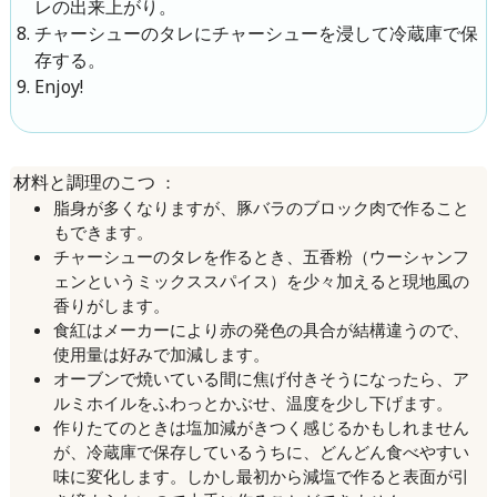
レの出来上がり。
チャーシューのタレにチャーシューを浸して冷蔵庫で保
存する。
Enjoy!
：
材料と調理のこつ
脂身が多くなりますが、豚バラのブロック肉で作ること
もできます。
チャーシューのタレを作るとき、五香粉（ウーシャンフ
ェンというミックススパイス）を少々加えると現地風の
香りがします。
食紅はメーカーにより赤の発色の具合が結構違うので、
使用量は好みで加減します。
オーブンで焼いている間に焦げ付きそうになったら、ア
ルミホイルをふわっとかぶせ、温度を少し下げます。
作りたてのときは塩加減がきつく感じるかもしれません
が、冷蔵庫で保存しているうちに、どんどん食べやすい
味に変化します。しかし最初から減塩で作ると表面が引