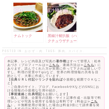
ーナ
ナムトック
黑椒汁豬扒飯（ハ
クチュウザチュー
パーファン）
POSTED IN:
おかず・肉
. TAGS:
豚肉
,
スパイス
.
本記事、レシピ内容及び写真の
著作権
はすべて管理人：松本
あづさ（プロフィールは≫
こちら
、連絡方法は≫
こちら
）に
あります。読んでくれた方が実際に作って下されば嬉しいで
すし、料理の背景やTipsなど、世界の料理情報の共有を目
的として、大事に作成しています。
【
出典ＵＲＬ付記
や
リンクを貼れば
小規模な範囲でＯＫなこ
と】
・ご自身のサイト、ブログ、FacebookやXなどのSNSにお
ける情報の小規模な引用や紹介。
【
事前連絡
と
出典明記
をお願いします】
・個人、団体、企業等の活動・サイト記事作成・出版等で料
理レシピや写真を使用する場合は有料です（料金は≫
こち
ら
）。※無断使用が発覚した場合は料金3倍にて請求書を発
行しますのでお支払い頂きます。