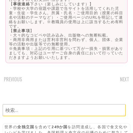
【
事後連絡
下さい（楽しみにしています）】
・学校や大学の宿題や課題で当サイトを活用してくれた児
童・生徒・学生さん。所属・氏名・ご使用目的（授業の科目
名や活動のテーマなど）・ご使用ページのURLを明記して連
絡をお願いします。※教職員の使用は上に該当するため有料
です。
【
禁止事項
】
・大々的なコピペや読み込み、出版物への無断転載。
・商用非商用または営利非営利を問わず、個人、団体、企業
等の活動や出版等での無断使用。
※免責事項：上記の引用に基づいて万が一損失・損害があり
ましても、対応はユーザーご自身の責任において行っていた
だきますようお願いいたします。
PREVIOUS
NEXT
POST
NAVIGATION
検
索:
世界の
全独立国
を含めて
249か国
を訪問達成し、各国で食文化や
レシピを学びました。各国料理と食文化の伝播のために努力して