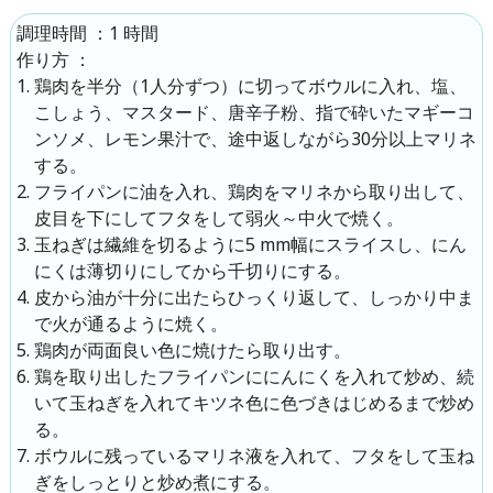
：
1 時間
調理時間
：
作り方
鶏肉を半分（1人分ずつ）に切ってボウルに入れ、塩、
こしょう、マスタード、唐辛子粉、指で砕いたマギーコ
ンソメ、レモン果汁で、途中返しながら30分以上マリネ
する。
フライパンに油を入れ、鶏肉をマリネから取り出して、
皮目を下にしてフタをして弱火～中火で焼く。
玉ねぎは繊維を切るように5 mm幅にスライスし、にん
にくは薄切りにしてから千切りにする。
皮から油が十分に出たらひっくり返して、しっかり中ま
で火が通るように焼く。
鶏肉が両面良い色に焼けたら取り出す。
鶏を取り出したフライパンににんにくを入れて炒め、続
いて玉ねぎを入れてキツネ色に色づきはじめるまで炒め
る。
ボウルに残っているマリネ液を入れて、フタをして玉ね
ぎをしっとりと炒め煮にする。