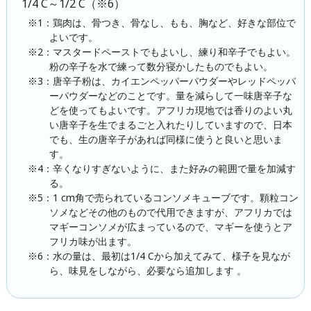
1/4 C～1/2 C（※6）
※1：鶏肉は、骨つき、骨なし、もも、胸など、好きな部位で
よいです。
※2：マスタードペーストでもよいし、練り和辛子でもよい。
粉の辛子を水で練って数分寝かしたものでもよい。
※3：唐辛子粉は、カイエンペッパーパウダーやレッドペッパ
ーパウダーなどのことです。量を減らして一味唐辛子な
どを使ってもよいです。アフリカ現地では香りのよい丸
い唐辛子を生でまるごと入れたりしていますので、日本
でも、生の唐辛子があれば同様に使うと良いと思いま
す。
※4：辛くなりすぎないように、また好みの範囲で量を加減す
る。
※5：1 cm角で売られているコンソメキューブです。顆粒コン
ソメなどその他のもので代用できますが、アフリカでは
マギーコンソメが広まっているので、マギーを使うとア
フリカ味が出ます。
※6：水の量は、最初は1/4 Cから加えてみて、様子を見なが
ら、味見をしながら、必要なら追加します 。