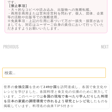
です。
【
禁止事項
】
・大々的なコピペや読み込み、出版物への無断転載。
・商用非商用または営利非営利を問わず、個人、団体、企業
等の活動や出版等での無断使用。
※免責事項：上記の引用に基づいて万が一損失・損害があり
ましても、対応はユーザーご自身の責任において行っていた
だきますようお願いいたします。
PREVIOUS
NEXT
POST
NAVIGATION
検
索:
世界の
全独立国
を含めて
249か国
を訪問達成し、各国で食文化や
レシピを学びました。各国料理と食文化の伝播のために努力して
います。このページでは
各国の現地で食べたり学んだりした料理
を日本の家庭の調理環境で作れるよう研究とレシピ化
したものを
掲載しています。料理名の由来TIPS付き☆