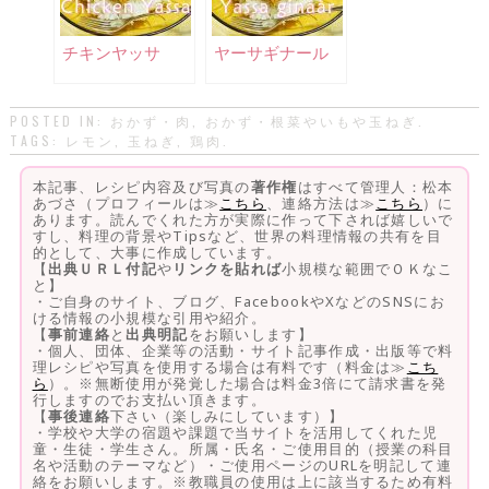
チキンヤッサ
ヤーサギナール
POSTED IN:
おかず・肉
,
おかず・根菜やいもや玉ねぎ
.
TAGS:
レモン
,
玉ねぎ
,
鶏肉
.
本記事、レシピ内容及び写真の
著作権
はすべて管理人：松本
あづさ（プロフィールは≫
こちら
、連絡方法は≫
こちら
）に
あります。読んでくれた方が実際に作って下されば嬉しいで
すし、料理の背景やTipsなど、世界の料理情報の共有を目
的として、大事に作成しています。
【
出典ＵＲＬ付記
や
リンクを貼れば
小規模な範囲でＯＫなこ
と】
・ご自身のサイト、ブログ、FacebookやXなどのSNSにお
ける情報の小規模な引用や紹介。
【
事前連絡
と
出典明記
をお願いします】
・個人、団体、企業等の活動・サイト記事作成・出版等で料
理レシピや写真を使用する場合は有料です（料金は≫
こち
ら
）。※無断使用が発覚した場合は料金3倍にて請求書を発
行しますのでお支払い頂きます。
【
事後連絡
下さい（楽しみにしています）】
・学校や大学の宿題や課題で当サイトを活用してくれた児
童・生徒・学生さん。所属・氏名・ご使用目的（授業の科目
名や活動のテーマなど）・ご使用ページのURLを明記して連
絡をお願いします。※教職員の使用は上に該当するため有料