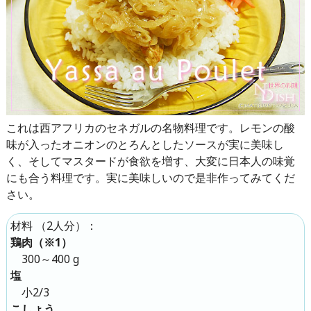
これは西アフリカのセネガルの名物料理です。レモンの酸
味が入ったオニオンのとろんとしたソースが実に美味し
く、そしてマスタードが食欲を増す、大変に日本人の味覚
にも合う料理です。実に美味しいので是非作ってみてくだ
さい。
（
2人分
）：
材料
鶏肉（※1）
300～400 g
塩
小2/3
こしょう