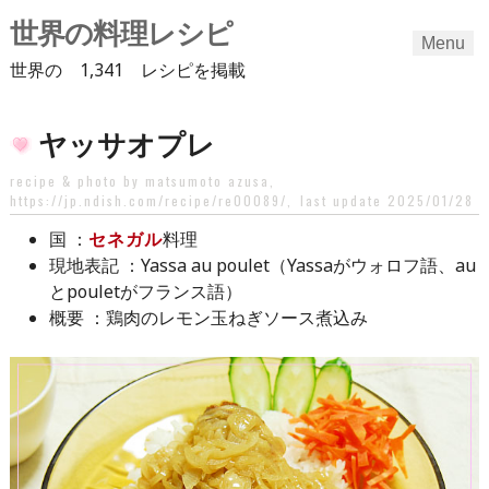
世界の料理レシピ
Menu
世界の 1,341 レシピを掲載
Skip
ヤッサオプレ
to
content
recipe & photo by matsumoto azusa,
https://jp.ndish.com/recipe/re00089/
,
last update 2025/01/28
：
セネガル
料理
国
：Yassa au poulet（Yassaがウォロフ語、au
現地表記
とpouletがフランス語）
：鶏肉のレモン玉ねぎソース煮込み
概要