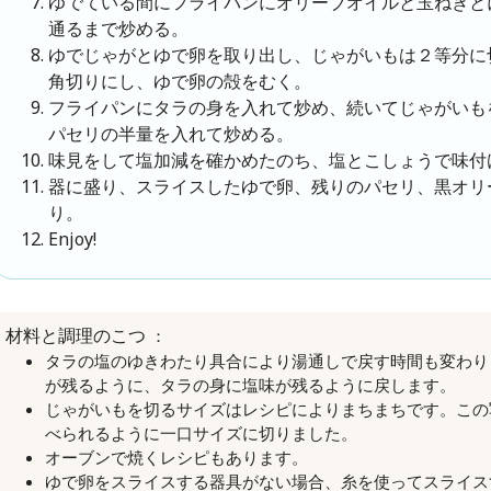
ゆでている間にフライパンにオリーブオイルと玉ねぎと
通るまで炒める。
ゆでじゃがとゆで卵を取り出し、じゃがいもは２等分に
角切りにし、ゆで卵の殻をむく。
フライパンにタラの身を入れて炒め、続いてじゃがいも
パセリの半量を入れて炒める。
味見をして塩加減を確かめたのち、塩とこしょうで味付
器に盛り、スライスしたゆで卵、残りのパセリ、黒オリ
り。
Enjoy!
：
材料と調理のこつ
タラの塩のゆきわたり具合により湯通しで戻す時間も変わり
が残るように、タラの身に塩味が残るように戻します。
じゃがいもを切るサイズはレシピによりまちまちです。この
べられるように一口サイズに切りました。
オーブンで焼くレシピもあります。
ゆで卵をスライスする器具がない場合、糸を使ってスライス