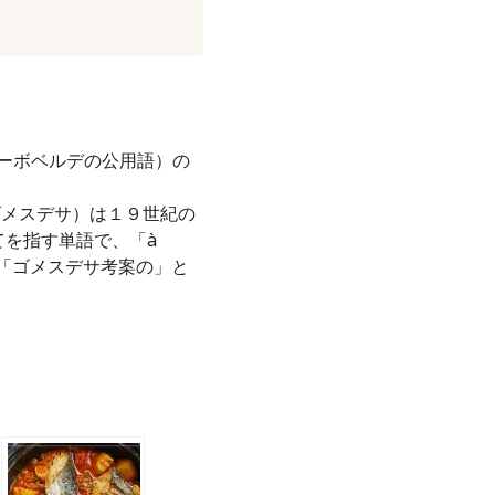
ーボベルデの公用語）の
」（ゴメスデサ）は１９世紀の
てを指す単語で、「à
」や「ゴメスデサ考案の」と