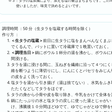
※３：タラの塩加減により、加える塩の量はまちまちです。この
使いましたが、味見で決めるとよいです。
：50 分（生タラを塩蔵する時間を除く）
調理時間
：
作り方
＜生タラの塩蔵＞
前日に生タラに塩をまんべんなくまぶ
でくるんで、バットに置いて冷蔵庫で１晩置いておく。
＜調理当日＞
鍋にボウル１杯分の湯を沸かし、ボウルに
間浸ける。
タラを湯に浸ける間に、玉ねぎを繊維に沿って４つにく
維を断つように薄切りにし、にんにくとパセリをみじん
の皮をよく洗っておく。
塩タラを湯から引き揚げ（湯は捨てない）、水気をふき
たたくなどしてタラをほぐす。
タラの身から小骨や皮を取り除き、牛乳をかけて全体を
鍋にたっぷりの水と塩タラの戻しに使った湯とじゃがい
け、沸騰後１０分間ほどゆでて、ゆでじゃがとゆで卵を