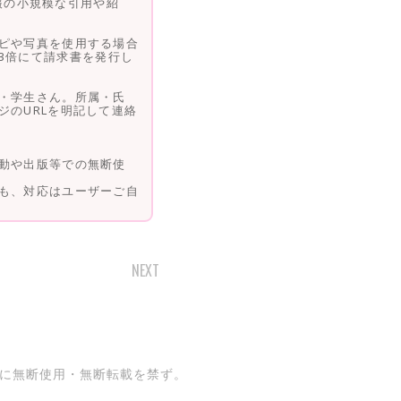
情報の小規模な引用や紹
ピや写真を使用する場合
3倍にて請求書を発行し
・学生さん。所属・氏
ジのURLを明記して連絡
動や出版等での無断使
も、対応はユーザーご自
NEXT
記載の通りに無断使用・無断転載を禁ず。