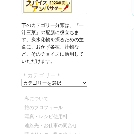
下のカテゴリー分類は、『一
汁三菜』の配膳に役立ちま
す。炭水化物を摂るための主
食に、おかず各種、汁物な
ど。そのチョイスに活用して
いただけます。
＊カテゴリー＊
＊
カ
テ
私について
ゴ
旅のプロフィール
リ
写真・レシピ使用料
ー
＊
連絡先・お仕事の問合せ