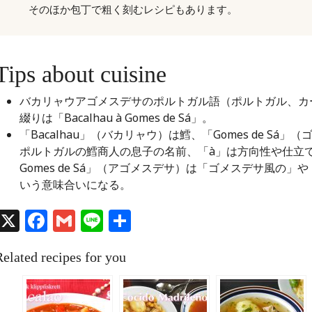
そのほか包丁で粗く刻むレシピもあります。
Tips about cuisine
バカリャウアゴメスデサのポルトガル語（ポルトガル、カ
綴りは「Bacalhau à Gomes de Sá」。
「Bacalhau」（バカリャウ）は鱈、「Gomes de Sá
ポルトガルの鱈商人の息子の名前、「à」は方向性や仕立
Gomes de Sá」（アゴメスデサ）は「ゴメスデサ風の
いう意味合いになる。
X
Facebook
Gmail
Line
共
有
Related recipes for you