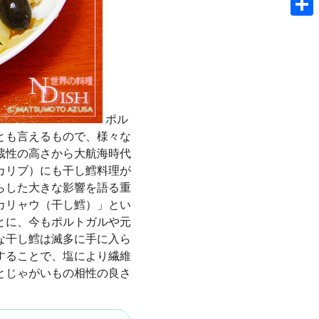
共
有
ポル
とも言えるもので、様々な
蔵性の高さから大航海時代
カリブ）にも干し鱈料理が
らした大きな影響を語る重
カリャウ（干し鱈）」とい
とに、今もポルトガルや元
な干し鱈は滅多に手に入ら
することで、塩により繊維
とじゃがいもの相性の良さ