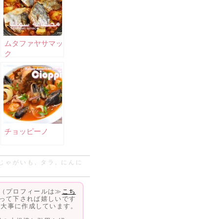
ムタファヤサマッ
ク
チョッピーノ
じゃがいも
,
タラ
,
にんに
（プロフィールは≫
こち
って下されば嬉しいです
、大事に作成しています。