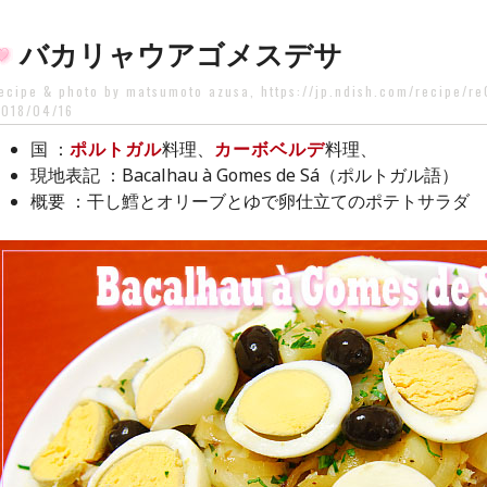
バカリャウアゴメスデサ
ecipe & photo by matsumoto azusa, https://jp.ndish.com/recipe/r
018/04/16
：
ポルトガル
料理、
カーボベルデ
料理、
国
：Bacalhau à Gomes de Sá（ポルトガル語）
現地表記
：干し鱈とオリーブとゆで卵仕立てのポテトサラダ
概要