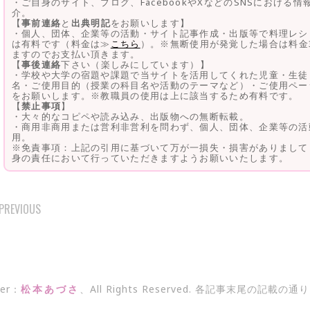
・ご自身のサイト、ブログ、FacebookやXなどのSNSにおける
介。
【
事前連絡
と
出典明記
をお願いします】
・個人、団体、企業等の活動・サイト記事作成・出版等で料理レシ
は有料です（料金は≫
こちら
）。※無断使用が発覚した場合は料金
ますのでお支払い頂きます。
【
事後連絡
下さい（楽しみにしています）】
・学校や大学の宿題や課題で当サイトを活用してくれた児童・生徒
名・ご使用目的（授業の科目名や活動のテーマなど）・ご使用ペー
をお願いします。※教職員の使用は上に該当するため有料です。
【
禁止事項
】
・大々的なコピペや読み込み、出版物への無断転載。
・商用非商用または営利非営利を問わず、個人、団体、企業等の活
用。
※免責事項：上記の引用に基づいて万が一損失・損害がありまして
身の責任において行っていただきますようお願いいたします。
PREVIOUS
POST
NAVIGATION
er：
松本あづさ
、All Rights Reserved. 各記事末尾の