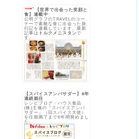
【世界で出会った笑顔と
食】連載中
公明グラフのTRAVELのコー
ナーで素敵な食に出会った旅
行記を連載しています。最新
記事は
トルクメニスタン
で
す。
【スパイスアンバサダー】6年
連続就任
レシピブログ・ハウス食品
(株)主催の『スパイスアンバ
サダー』（旧スパイス大使）
を任期満了まで6年間努めまし
た。