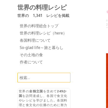
世界の料理レシピ
世界の 1,341 レシピを掲載
r
Skip
2
世界の料理総合トップ
to
世界の料理レシピ（here）
content
各国料理について
So-glad life～旅と暮らし
その土地の食
作者について
検
索:
世界の
全独立国
を含めて
249か
国
を訪問達成し、各国で食文化
やレシピを学びました。各国料
理と食文化の伝播のために努力