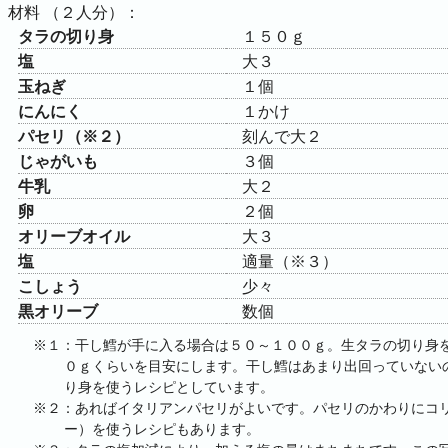
（
２人分
）：
材料
タラの切り身
１５０ｇ
塩
大３
玉ねぎ
１個
にんにく
１かけ
パセリ（※２）
刻んで大２
じゃがいも
３個
牛乳
大２
卵
２個
オリーブオイル
大３
塩
適量（※３）
こしょう
少々
黒オリーブ
数個
※１：干し鱈が手に入る場合は５０～１００ｇ。生タラの切り身
０ｇくらいを目安にします。干し鱈はあまり出回っていない
り身を使うレシピとしています。
※２：あればイタリアンパセリがよいです。パセリのかわりにコ
ー）を使うレシピもあります。