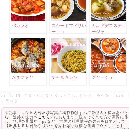
バカラオ
コシードマドリレ
カルドデコスティ
ーニョ
ージャ
ムタファヤ
チャルキカン
グヤーシュ
POSTED IN:
主食・いもやとうもろこし
,
おかず・魚介類
. TAGS:
く
,
玉ねぎ
.
本記事、レシピ内容及び写真の
著作権
はすべて管理人：松本あづさ
ら
、連絡方法は≫
こちら
）にあります。読んでくれた方が実際に作
し、料理の背景やTipsなど、世界の料理情報の共有を目的として
【
出典ＵＲＬ付記
や
リンクを貼れば
小規模な範囲でＯＫなこと】