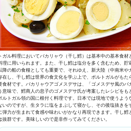
トガル料理においてバカリャウ（干し鱈）は基本中の基本食材
料理に用いられます。また、干し鱈は塩分を多く含むため、貯
以降の船の食糧としても重要で、それゆえ、新大陸（中南米や
存在し、干し鱈は世界の食文化を学ぶ上で、ポルトガルがもた
要食材です。バカリャウアゴメスデサは、「ゴメスデサ風のバ
う意味で、鱈商人の息子のゴメスデサ氏が考案したレシピをも
ポルトガル領の国に根付く料理です。日本では現地で使うよう
ないのですが、生タラに塩をまぶして寝かし、その後塩抜きを
に弾力が生まれて食感や味わいがかなり再現できます。干し鱈
は抜群です。美味しいので是非作ってみてください。