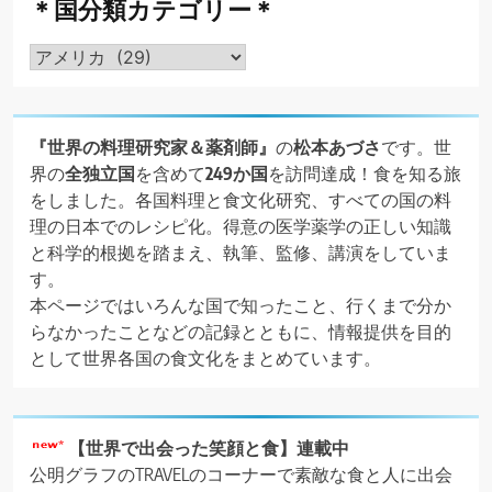
＊国分類カテゴリー＊
＊
国
分
類
『世界の料理研究家＆薬剤師』
の
松本あづさ
です。世
カ
界の
全独立国
を含めて
249か国
を訪問達成！食を知る旅
テ
をしました。各国料理と食文化研究、すべての国の料
ゴ
理の日本でのレシピ化。得意の医学薬学の正しい知識
リ
と科学的根拠を踏まえ、執筆、監修、講演をしていま
ー
す。
＊
本ページではいろんな国で知ったこと、行くまで分か
らなかったことなどの記録とともに、情報提供を目的
として世界各国の食文化をまとめています。
【世界で出会った笑顔と食】連載中
公明グラフのTRAVELのコーナーで素敵な食と人に出会