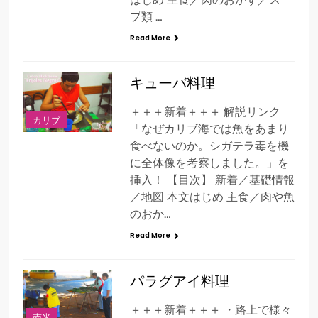
プ類 …
Read More
キューバ料理
＋＋＋新着＋＋＋ 解説リンク
カリブ
「なぜカリブ海では魚をあまり
食べないのか。シガテラ毒を機
に全体像を考察しました。」を
挿入！ 【目次】 新着／基礎情報
／地図 本文はじめ 主食／肉や魚
のおか…
Read More
パラグアイ料理
＋＋＋新着＋＋＋ ・路上で様々
南米