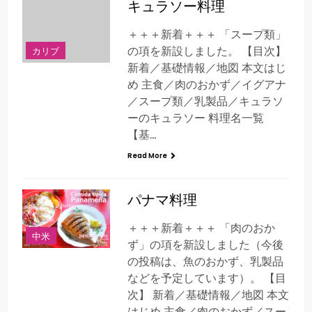
キュラソー料理
＋＋＋新着＋＋＋ 「スープ類」
カリブ
の項を新設しました。 【目次】
新着／基礎情報／地図 本文はじ
め 主食／肉のおかず／イグアナ
／スープ類／乳製品／キュラソ
ーのキュラソー 料理名一覧
【基…
Read More
パナマ料理
＋＋＋新着＋＋＋ 「肉のおか
中米
ず」の項を新設しました（今後
の投稿は、魚のおかず、乳製品
などを予定しています）。 【目
次】 新着／基礎情報／地図 本文
はじめ 主食／肉のおかず／スー