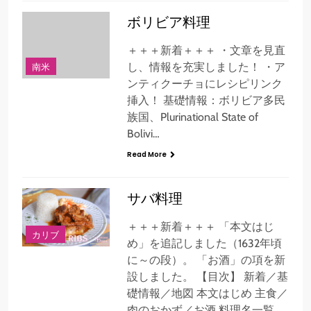
ボリビア料理
＋＋＋新着＋＋＋ ・文章を見直
南米
し、情報を充実しました！ ・ア
ンティクーチョにレシピリンク
挿入！ 基礎情報：ボリビア多民
族国、Plurinational State of
Bolivi…
Read More
サバ料理
＋＋＋新着＋＋＋ 「本文はじ
カリブ
め」を追記しました（1632年頃
に～の段）。 「お酒」の項を新
設しました。 【目次】 新着／基
礎情報／地図 本文はじめ 主食／
肉のおかず／お酒 料理名一覧…