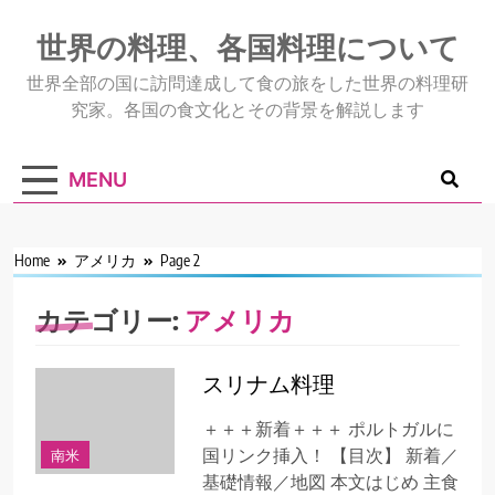
Skip
to
世界の料理、各国料理について
content
世界全部の国に訪問達成して食の旅をした世界の料理研
究家。各国の食文化とその背景を解説します
MENU
Home
アメリカ
Page 2
カテゴリー:
アメリカ
スリナム料理
＋＋＋新着＋＋＋ ポルトガルに
南米
国リンク挿入！ 【目次】 新着／
基礎情報／地図 本文はじめ 主食