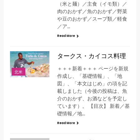
（米と麺）／主食（イモ類）／
肉のおかず／魚のおかず／野菜
や豆のおかず／スープ類／軽食
／ア…
Read More
タークス・カイコス料理
＋＋＋新着＋＋＋ ページを新規
北米
作成し、「基礎情報」、「地
図」、「本文はじめ」の項を記
載しました（今後の投稿は、魚
介のおかず、お酒などを予定し
ています）。 【目次】 新着／基
礎情報／地…
Read More