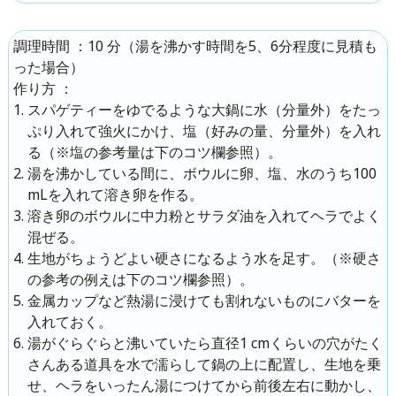
：
10 分
（湯を沸かす時間を5、6分程度に見積も
調理時間
った場合）
：
作り方
スパゲティーをゆでるような大鍋に水（分量外）をたっ
ぷり入れて強火にかけ、塩（好みの量、分量外）を入れ
る（※塩の参考量は下のコツ欄参照）。
湯を沸かしている間に、ボウルに卵、塩、水のうち100
mLを入れて溶き卵を作る。
溶き卵のボウルに中力粉とサラダ油を入れてヘラでよく
混ぜる。
生地がちょうどよい硬さになるよう水を足す。（※硬さ
の参考の例えは下のコツ欄参照）。
金属カップなど熱湯に浸けても割れないものにバターを
入れておく。
湯がぐらぐらと沸いていたら直径1 cmくらいの穴がたく
さんある道具を水で濡らして鍋の上に配置し、生地を乗
せ、ヘラをいったん湯につけてから前後左右に動かし、