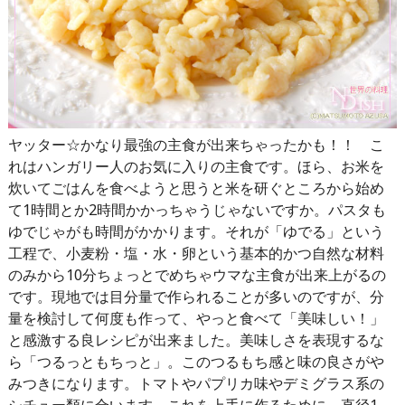
ヤッター☆かなり最強の主食が出来ちゃったかも！！ こ
れはハンガリー人のお気に入りの主食です。ほら、お米を
炊いてごはんを食べようと思うと米を研ぐところから始め
て1時間とか2時間かかっちゃうじゃないですか。パスタも
ゆでじゃがも時間がかかります。それが「ゆでる」という
工程で、小麦粉・塩・水・卵という基本的かつ自然な材料
のみから10分ちょっとでめちゃウマな主食が出来上がるの
です。現地では目分量で作られることが多いのですが、分
量を検討して何度も作って、やっと食べて「美味しい！」
と感激する良レシピが出来ました。美味しさを表現するな
ら「つるっともちっと」。このつるもち感と味の良さがや
みつきになります。トマトやパプリカ味やデミグラス系の
シチュー類に合います。これを上手に作るために、直径1