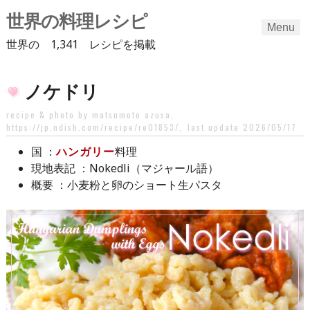
世界の料理レシピ
Menu
世界の 1,341 レシピを掲載
Skip
ノケドリ
to
content
recipe & photo by matsumoto azusa,
https://jp.ndish.com/recipe/re01853/
,
last update 2026/05/17
：
ハンガリー
料理
国
：Nokedli（マジャール語）
現地表記
：小麦粉と卵のショート生パスタ
概要