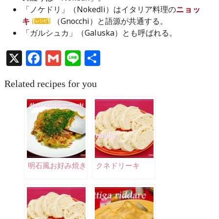
「ノケドリ」（Nokedli）はイタリア料理の
ニョッ
キ
（Gnocchi）と語源が共通する。
「ガルシュカ」（Galuska）とも呼ばれる。
X
Facebook
Gmail
Line
共
有
Related recipes for you
明石風お好み焼き
クネドリーキ