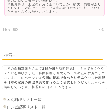
等の活動や出版等での無断使用。
※免責事項：上記の引用に基づいて万が一損失・損害があり
ましても、対応はユーザーご自身の責任において行っていた
だきますようお願いいたします。
PREVIOUS
NEXT
POST
NAVIGATION
検
索:
世界の
全独立国
を含めて
249か国
を訪問達成し、各国で食文化や
レシピを学びました。各国料理と食文化の伝播のために努力して
います。このページでは
各国の現地で食べたり学んだりした料理
を日本の家庭の調理環境で作れるよう研究とレシピ化
したものを
掲載しています。料理名の由来TIPS付き☆
国別料理リスト一覧
レシピ記事リスト一覧