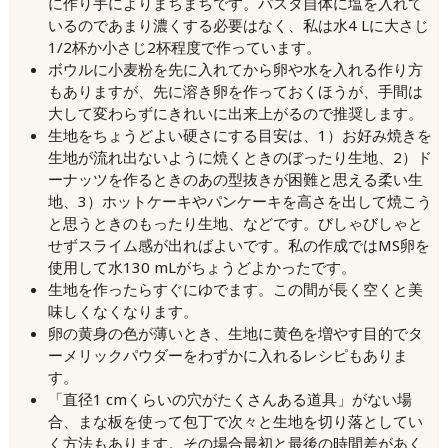
に作り手によりまちまちです。パスタ自体に塩を入れて
いるのであまり濃くする必要はなく、私は水4 Lに大さじ
1/2杯か小さじ2杯程度で作っています。
ボウルに小麦粉を先に入れてから卵や水を入れる作り方
もありますが、先に溶き卵を作っておくほうが、手間は
大して変わらずにきれいに出来上がるので推奨します。
生地をちょうどよい硬さにする目安は、1）お好み焼きを
生地が流れ出ないように焼くときのぼったり生地、2）ド
ーナッツを作るときのあの型抜きが困難と思える柔い生
地、3）ホットケーキやパンケーキを高さを出して焼こう
と思うときのもったり生地、などです。びしゃびしゃと
せずスライム感が出ればよいです。私の作成ではMS卵を
使用して水130 mLがちょうどよかったです。
生地を作ったらすぐにゆでます。この間が長く空くと美
味しくなくなります。
卵の黄身の色が薄いとき、生地に黄色を増やす目的でタ
ーメリックパウダーをわずかに入れるレシピもありま
す。
「直径1 cmくらいの穴がたくさんある道具」がない場
合、まな板を使って包丁で次々と生地を切り落としてい
く方法もあります。その場合最初と最後の時間差があく