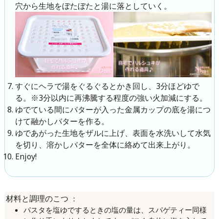
穴から生地をぼたぼたと湯に落としていく。
すぐにヘラで湯をぐるぐるとかき回し、3分ほどゆで
る。※3分以内に再沸騰する程度の強い火加減にする。
ゆでている間にバターが入った金属カップの底を湯につ
けて融かしバターを作る。
ゆであがった生地をザルに上げ、表面を水洗いして水気
を切り、溶かしバターを全体に絡めて出来上がり。
Enjoy!
：
材料と調理のこつ
パスタを塩ゆでするときの塩の量は、スパゲティー同様