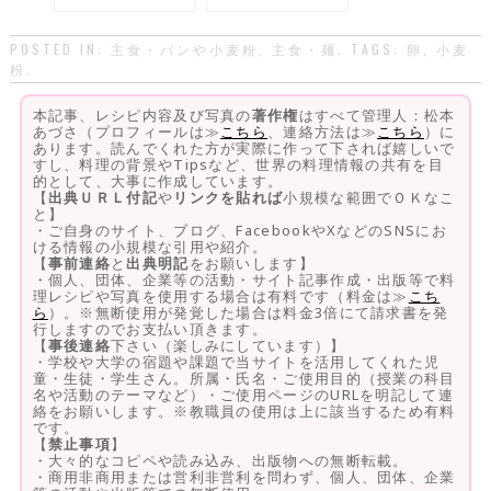
POSTED IN:
主食・パンや小麦粉
,
主食・麺
. TAGS:
卵
,
小麦
粉
.
本記事、レシピ内容及び写真の
著作権
はすべて管理人：松本
あづさ（プロフィールは≫
こちら
、連絡方法は≫
こちら
）に
あります。読んでくれた方が実際に作って下されば嬉しいで
すし、料理の背景やTipsなど、世界の料理情報の共有を目
的として、大事に作成しています。
【
出典ＵＲＬ付記
や
リンクを貼れば
小規模な範囲でＯＫなこ
と】
・ご自身のサイト、ブログ、FacebookやXなどのSNSにお
ける情報の小規模な引用や紹介。
【
事前連絡
と
出典明記
をお願いします】
・個人、団体、企業等の活動・サイト記事作成・出版等で料
理レシピや写真を使用する場合は有料です（料金は≫
こち
ら
）。※無断使用が発覚した場合は料金3倍にて請求書を発
行しますのでお支払い頂きます。
【
事後連絡
下さい（楽しみにしています）】
・学校や大学の宿題や課題で当サイトを活用してくれた児
童・生徒・学生さん。所属・氏名・ご使用目的（授業の科目
名や活動のテーマなど）・ご使用ページのURLを明記して連
絡をお願いします。※教職員の使用は上に該当するため有料
です。
【
禁止事項
】
・大々的なコピペや読み込み、出版物への無断転載。
・商用非商用または営利非営利を問わず、個人、団体、企業