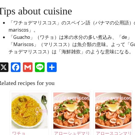
Tips about cuisine
「ワチョデマリスコス」のスペイン語（パナマの公用語）の綴り
mariscos」。
「Guacho」（ワチョ）は米の水分の多い煮込み、「de」
「Mariscos」（マリスコス）は魚介類の意味。よって「Guach
チョデマリスコス）は「海鮮雑炊」のような意味になる。
X
Facebook
Gmail
Line
共
有
Related recipes for you
ワチョ
アローシュデマリ
アロースコンマリ