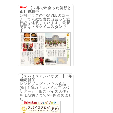
【世界で出会った笑顔と
食】連載中
公明グラフのTRAVELのコー
ナーで素敵な食に出会った旅
行記を連載しています。最新
記事は
トルクメニスタン
で
す。
【スパイスアンバサダー】6年
連続就任
レシピブログ・ハウス食品
(株)主催の『スパイスアンバ
サダー』（旧スパイス大使）
を任期満了まで6年間努めまし
た。