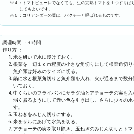
※４：トマトピューレでなくても、生の完熟トマトを１つすりば
してもよいです。
※５：コリアンダーの葉は、パクチーと呼ばれるものです。
：3 時間
調理時間
：
作り方
米を研いで水に浸けておく。
根菜を一辺１ｃｍ程度の小さな角切りにして根菜角切り
魚介類は好みのサイズに切る。
鍋に水と根菜角切りと魚介類を入れ、火が通るまで数分
いておく。
中くらいのフライパンにサラダ油とアチョーテの実を入
弱く煮るようにして赤い色を引き出し、さらに少々の水
す。
玉ねぎをみじん切りにする。
米をザルにあげて水気を切る。
アチョーテの実を取り除き、玉ねぎのみじん切りとトマ