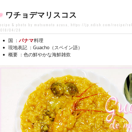
ワチョデマリスコス
ecipe & photo by matsumoto azusa, https://jp.ndish.com/recipe/r
018/04/28
：
パナマ
料理
国
：Guacho（スペイン語）
現地表記
：色の鮮やかな海鮮雑炊
概要