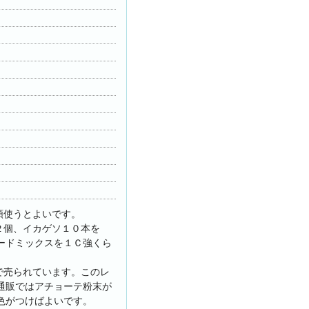
類使うとよいです。
２個、イカゲソ１０本を
ードミックスを１Ｃ強くら
で売られています。このレ
通販ではアチョーテ粉末が
色がつけばよいです。