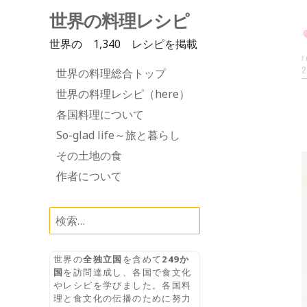
世界の料理レシピ
世界の 1,340 レシピを掲載
r
Skip
2
世界の料理総合トップ
to
世界の料理レシピ（here）
content
各国料理について
So-glad life～旅と暮らし
その土地の食
作者について
検
索:
世界の
全独立国
を含めて
249か
国
を訪問達成し、各国で食文化
やレシピを学びました。各国料
理と食文化の伝播のために努力