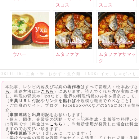
スコス
スコス
ウハー
ムタファヤ
ムタファヤサマッ
ク
POSTED IN:
主食・米
,
おかず・魚介類
. TAGS:
イカ
,
じゃがいも
本記事、レシピ内容及び写真の
著作権
はすべて管理人：松本あづさ
ら
、連絡方法は≫
こちら
）にあります。読んでくれた方が実際に作
し、料理の背景やTipsなど、世界の料理情報の共有を目的として
【
出典ＵＲＬ付記
や
リンクを貼れば
小規模な範囲でＯＫなこと】
・ご自身のサイト、ブログ、FacebookやXなどのSNSにおける
介。
【
事前連絡
と
出典明記
をお願いします】
・個人、団体、企業等の活動・サイト記事作成・出版等で料理レシ
は有料です（料金は≫
こちら
）。※無断使用が発覚した場合は料金
ますのでお支払い頂きます。
【
事後連絡
下さい（楽しみにしています）】
・学校や大学の宿題や課題で当サイトを活用してくれた児童・生徒