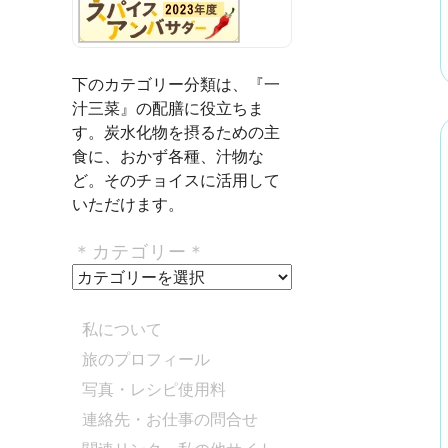
下のカテゴリー分類は、『一
汁三菜』の配膳に役立ちま
す。炭水化物を摂るための主
食に、おかず各種、汁物な
ど。そのチョイスに活用して
いただけます。
＊カテゴリー＊
＊
カ
テ
私について
ゴ
旅のプロフィール
リ
写真・レシピ使用料
ー
＊
連絡先・お仕事の問合せ