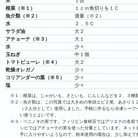
米
１合
根菜（※１）
１ｃｍ角切りを１Ｃ
魚介類（※２）
適量（※２）
水
２．５Ｃ
サラダ油
大２
アチョーテ（※３）
大１
水
少々
玉ねぎ
中１個
トマトピューレ（※４）
大２
乾燥オレガノ
少々
コリアンダーの葉（※５）
少々
塩
少々
※１：根菜は、じゃがいも、さといも、にんじんなどを２、３種
※２：魚介類は、この写真では大きめの有頭エビ２尾、あさり１
（２人分として）使用しました。手軽に作るなら冷凍シーフ
い使うとよいです。
※３：ベニノキの実です。フィリピン食材店ではアツエテの名前
シピではアチョーテの実を使った分量としています。ネット
手に入りやすいようなので、粉末使用の場合は、少し加えて