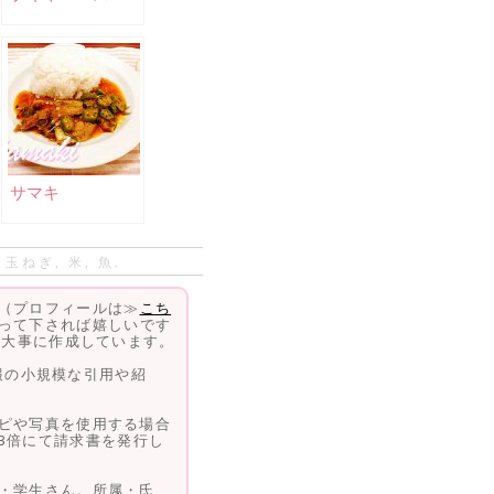
サマキ
,
玉ねぎ
,
米
,
魚
.
（プロフィールは≫
こち
って下されば嬉しいです
、大事に作成しています。
情報の小規模な引用や紹
ピや写真を使用する場合
3倍にて請求書を発行し
・学生さん。所属・氏