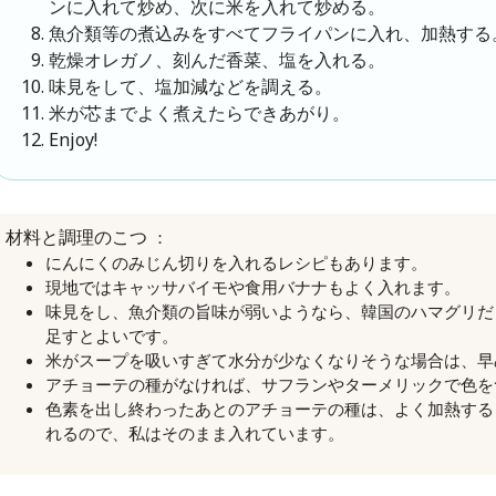
ンに入れて炒め、次に米を入れて炒める。
魚介類等の煮込みをすべてフライパンに入れ、加熱する
乾燥オレガノ、刻んだ香菜、塩を入れる。
味見をして、塩加減などを調える。
米が芯までよく煮えたらできあがり。
Enjoy!
：
材料と調理のこつ
にんにくのみじん切りを入れるレシピもあります。
現地ではキャッサバイモや食用バナナもよく入れます。
味見をし、魚介類の旨味が弱いようなら、韓国のハマグリだ
足すとよいです。
米がスープを吸いすぎて水分が少なくなりそうな場合は、早
アチョーテの種がなければ、サフランやターメリックで色を
色素を出し終わったあとのアチョーテの種は、よく加熱する
れるので、私はそのまま入れています。