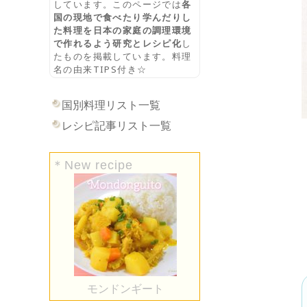
しています。このページでは
各
国の現地で食べたり学んだりし
た料理を日本の家庭の調理環境
で作れるよう研究とレシピ化
し
たものを掲載しています。料理
名の由来TIPS付き☆
国別料理リスト一覧
レシピ記事リスト一覧
＊New recipe
モンドンギート