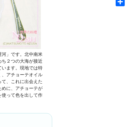
共
有
運河」です。北中南米
わち２つの大海が接近
ています。現地では特
く、アチョーテオイル
って、これに出会えた
ために、アチョーテが
を使って色を出して作