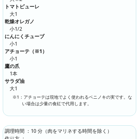
トマトピューレ
大1
乾燥オレガノ
小1/2
にんにくチューブ
小1
アチョーテ（※1）
小1
鷹の爪
1本
サラダ油
大1
※1：アチョーテは現地でよく使われるベニノキの実です。な
い場合は少量の食紅で代用します。
：
10 分
（肉をマリネする時間を除く）
調理時間
：
作り方