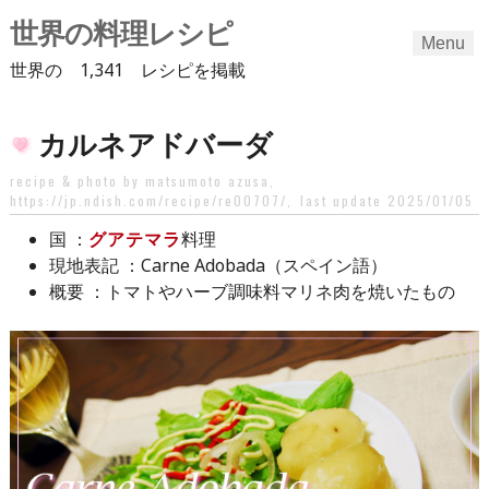
世界の料理レシピ
Menu
世界の 1,341 レシピを掲載
Skip
カルネアドバーダ
to
content
recipe & photo by matsumoto azusa,
https://jp.ndish.com/recipe/re00707/
,
last update 2025/01/05
：
グアテマラ
料理
国
：Carne Adobada（スペイン語）
現地表記
：トマトやハーブ調味料マリネ肉を焼いたもの
概要