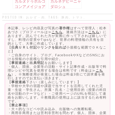
カルヌドゥポルコ
カルネデビーニャ
コンアメイジョア
ダロシュ
スアアレンテージ
ャーナ
POSTED IN:
おかず・肉
. TAGS:
豚肉
,
トマト
.
本記事、レシピ内容及び写真の
著作権
はすべて管理人：松本
あづさ（プロフィールは≫
こちら
、連絡方法は≫
こちら
）に
あります。読んでくれた方が実際に作って下されば嬉しいで
すし、料理の背景やTipsなど、世界の料理情報の共有を目
的として、大事に作成しています。
【
出典ＵＲＬ付記
や
リンクを貼れば
小規模な範囲でＯＫなこ
と】
・ご自身のサイト、ブログ、FacebookやXなどのSNSにお
ける情報の小規模な引用や紹介。
【
事前連絡
と
出典明記
をお願いします】
・個人、団体、企業等の活動・サイト記事作成・出版等で料
理レシピや写真を使用する場合は有料です（料金は≫
こち
ら
）。※無断使用が発覚した場合は料金3倍にて請求書を発
行しますのでお支払い頂きます。
【
事後連絡
下さい（楽しみにしています）】
・学校や大学の宿題や課題で当サイトを活用してくれた児
童・生徒・学生さん。所属・氏名・ご使用目的（授業の科目
名や活動のテーマなど）・ご使用ページのURLを明記して連
絡をお願いします。※教職員の使用は上に該当するため有料
です。
【
禁止事項
】
・大々的なコピペや読み込み、出版物への無断転載。
・商用非商用または営利非営利を問わず、個人、団体、企業