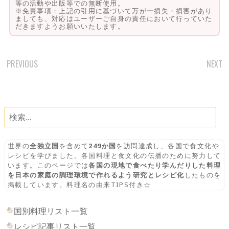
等の活動や出版等での無断使用。
※免責事項：上記の引用に基づいて万が一損失・損害があり
ましても、対応はユーザーご自身の責任において行っていた
だきますようお願いいたします。
PREVIOUS
NEXT
POST
NAVIGATION
検
索:
世界の
全独立国
を含めて
249か国
を訪問達成し、各国で食文化や
レシピを学びました。各国料理と食文化の伝播のために努力して
います。このページでは
各国の現地で食べたり学んだりした料理
を日本の家庭の調理環境で作れるよう研究とレシピ化
したものを
掲載しています。料理名の由来TIPS付き☆
国別料理リスト一覧
レシピ記事リスト一覧