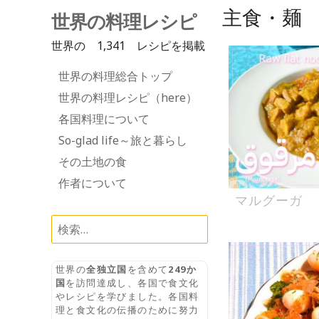
主食・麺
世界の料理レシピ
世界の 1,341 レシピを掲載
Skip
世界の料理総合トップ
to
世界の料理レシピ（here）
content
各国料理について
So-glad life～旅と暮らし
その土地の食
作者について
マルグーガ
検
索:
世界の
全独立国
を含めて
249か
国
を訪問達成し、各国で食文化
やレシピを学びました。各国料
理と食文化の伝播のために努力