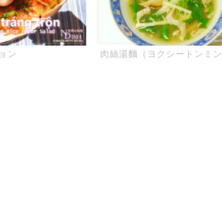
ョン
肉絲湯麵（ヨクシートンミ
ON