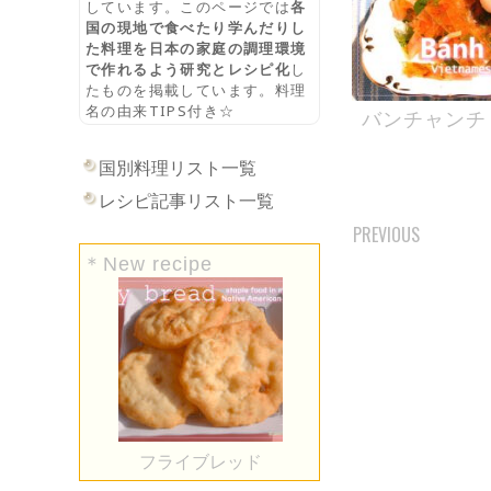
しています。このページでは
各
国の現地で食べたり学んだりし
た料理を日本の家庭の調理環境
で作れるよう研究とレシピ化
し
たものを掲載しています。料理
名の由来TIPS付き☆
バンチャンチ
国別料理リスト一覧
レシピ記事リスト一覧
PREVIOUS
POSTS
＊New recipe
NAVIGATI
フライブレッド