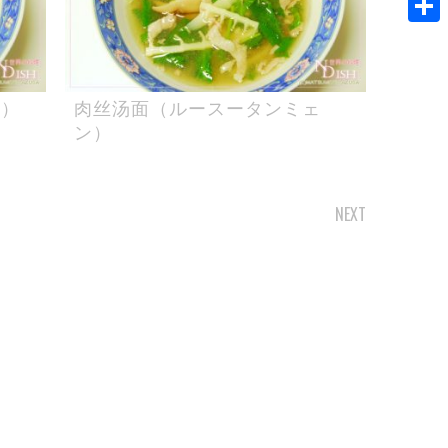
共
有
ン）
肉丝汤面（ルースータンミェ
ン）
NEXT