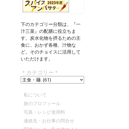
下のカテゴリー分類は、『一
汁三菜』の配膳に役立ちま
す。炭水化物を摂るための主
食に、おかず各種、汁物な
ど。そのチョイスに活用して
いただけます。
＊カテゴリー＊
＊
カ
テ
私について
ゴ
旅のプロフィール
リ
写真・レシピ使用料
ー
＊
連絡先・お仕事の問合せ