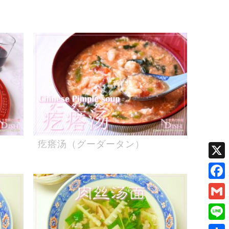
疙瘩汤（グーダータン）
X
Face
Gmai
Line