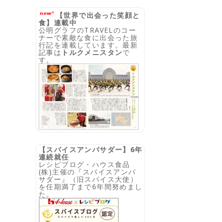
【世界で出会った笑顔と
食】連載中
公明グラフのTRAVELのコー
ナーで素敵な食に出会った旅
行記を連載しています。最新
記事は
トルクメニスタン
で
す。
【スパイスアンバサダー】6年
連続就任
レシピブログ・ハウス食品
(株)主催の『スパイスアンバ
サダー』（旧スパイス大使）
を任期満了まで6年間努めまし
た。