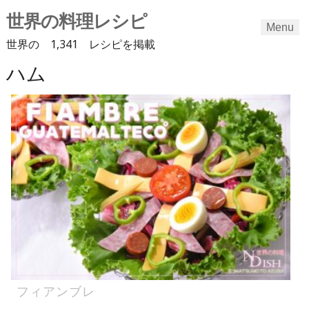
世界の料理レシピ
Menu
世界の 1,341 レシピを掲載
ハム
Skip
to
content
フィアンブレ