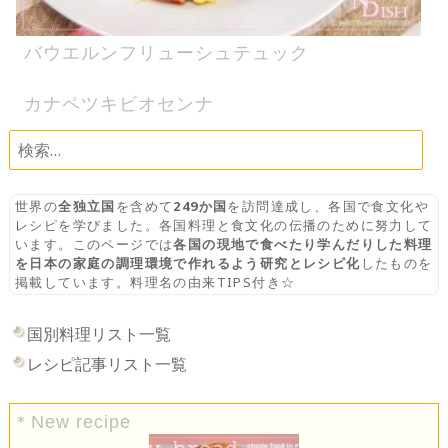
バウエルンフリューシュテュック
カナペツキビオセンナ
検
索:
世界の
全独立国
を含めて
249か国
を訪問達成し、各国で食文化や
レシピを学びました。各国料理と食文化の伝播のために努力して
います。このページでは
各国の現地で食べたり学んだりした料理
を日本の家庭の調理環境で作れるよう研究とレシピ化
したものを
掲載しています。料理名の由来TIPS付き☆
国別料理リスト一覧
レシピ記事リスト一覧
＊New recipe