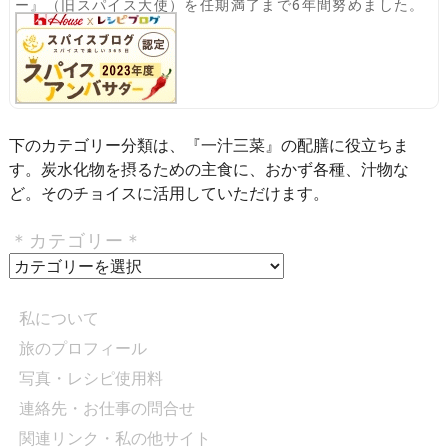
ー』（旧スパイス大使）を任期満了まで6年間努めました。
下のカテゴリー分類は、『一汁三菜』の配膳に役立ちま
す。炭水化物を摂るための主食に、おかず各種、汁物な
ど。そのチョイスに活用していただけます。
＊カテゴリー＊
＊
カ
テ
私について
ゴ
旅のプロフィール
リ
写真・レシピ使用料
ー
＊
連絡先・お仕事の問合せ
関連リンク・私の他サイト