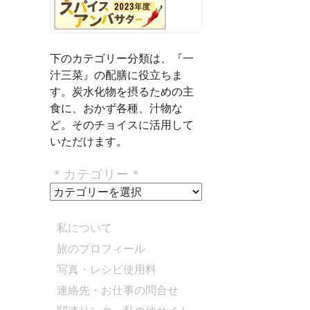
下のカテゴリー分類は、『一
汁三菜』の配膳に役立ちま
す。炭水化物を摂るための主
食に、おかず各種、汁物な
ど。そのチョイスに活用して
いただけます。
＊カテゴリー＊
＊
カ
テ
私について
ゴ
旅のプロフィール
リ
写真・レシピ使用料
ー
＊
連絡先・お仕事の問合せ