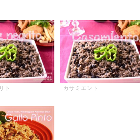
リト
カサミエント