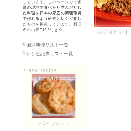
しています。このページでは
各
国の現地で食べたり学んだりし
た料理を日本の家庭の調理環境
で作れるよう研究とレシピ化
し
たものを掲載しています。料理
名の由来TIPS付き☆
ガジョピント
国別料理リスト一覧
レシピ記事リスト一覧
＊New recipe
フライブレッド