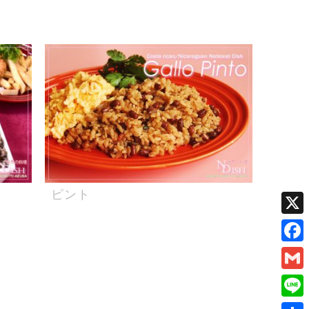
ピント
X
Face
Gmai
Line