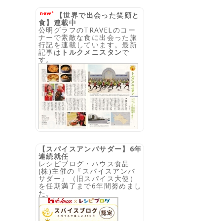
【世界で出会った笑顔と
食】連載中
公明グラフのTRAVELのコー
ナーで素敵な食に出会った旅
行記を連載しています。最新
記事は
トルクメニスタン
で
す。
【スパイスアンバサダー】6年
連続就任
レシピブログ・ハウス食品
(株)主催の『スパイスアンバ
サダー』（旧スパイス大使）
を任期満了まで6年間努めまし
た。