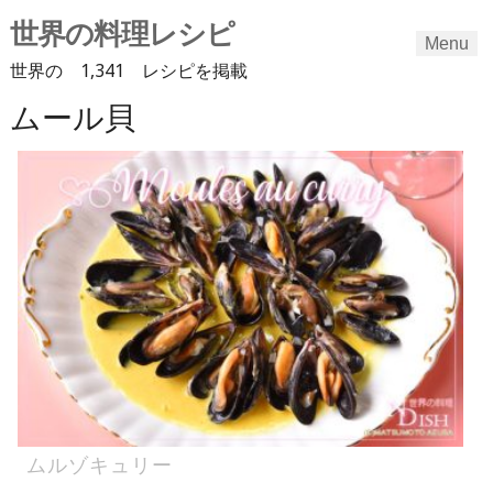
世界の料理レシピ
Menu
世界の 1,341 レシピを掲載
ムール貝
Skip
to
content
ムルゾキュリー