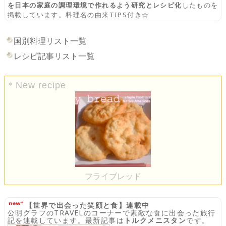
を日本の家庭の調理環境で作れるよう研究とレシピ化
したものを
掲載しています。料理名の由来TIPS付き☆
国別料理リスト一覧
レシピ記事リスト一覧
＊New recipe
フライブレッド
【世界で出会った笑顔と食】連載中
公明グラフのTRAVELのコーナーで素敵な食に出会った旅行
記を連載しています。最新記事は
トルクメニスタン
です。