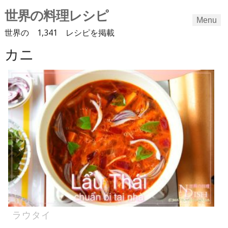
世界の料理レシピ
Menu
世界の 1,341 レシピを掲載
カニ
Skip
to
content
ラウタイ