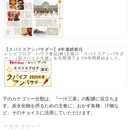
【スパイスアンバサダー】6年連続就任
レシピブログ・ハウス食品(株)主催の『スパイスアンバサダ
ー』（旧スパイス大使）を任期満了まで6年間努めました。
下のカテゴリー分類は、『一汁三菜』の配膳に役立ちま
す。炭水化物を摂るための主食に、おかず各種、汁物な
ど。そのチョイスに活用していただけます。
＊カテゴリー＊