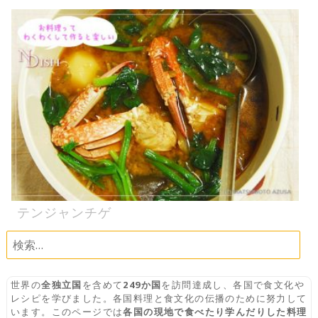
テンジャンチゲ
検
索:
世界の
全独立国
を含めて
249か国
を訪問達成し、各国で食文化や
レシピを学びました。各国料理と食文化の伝播のために努力して
います。このページでは
各国の現地で食べたり学んだりした料理